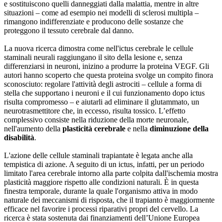
e sostituiscono quelli danneggiati dalla malattia, mentre in altre
situazioni – come ad esempio nei modelli di sclerosi multipla –
rimangono indifferenziate e producono delle sostanze che
proteggono il tessuto cerebrale dal danno.
La nuova ricerca dimostra come nell'ictus cerebrale le cellule
staminali neurali raggiungano il sito della lesione e, senza
differenziarsi in neuroni, inizino a produrre la proteina VEGF. Gli
autori hanno scoperto che questa proteina svolge un compito finora
sconosciuto: regolare l'attività degli astrociti – cellule a forma di
stella che supportano i neuroni e il cui funzionamento dopo ictus
risulta compromesso – e aiutarli ad eliminare il glutammato, un
neurotrasmettitore che, in eccesso, risulta tossico. L’effetto
complessivo consiste nella riduzione della morte neuronale,
nell'aumento della
plasticità cerebrale
e nella
diminuzione della
disabilità
.
L'azione delle cellule staminali trapiantate è legata anche alla
tempistica di azione. A seguito di un ictus, infatti, per un periodo
limitato l'area cerebrale intorno alla parte colpita dall'ischemia mostra
plasticità maggiore rispetto alle condizioni naturali. È in questa
finestra temporale, durante la quale l'organismo attiva in modo
naturale dei meccanismi di risposta, che il trapianto è maggiormente
efficace nel favorire i processi riparativi propri del cervello. La
ricerca è stata sostenuta dai finanziamenti dell’Unione Europea