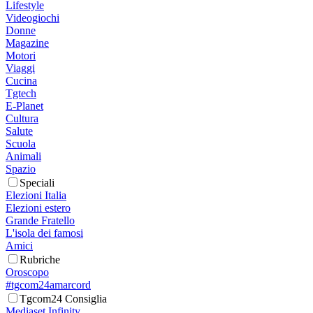
Lifestyle
Videogiochi
Donne
Magazine
Motori
Viaggi
Cucina
Tgtech
E-Planet
Cultura
Salute
Scuola
Animali
Spazio
Speciali
Elezioni Italia
Elezioni estero
Grande Fratello
L'isola dei famosi
Amici
Rubriche
Oroscopo
#tgcom24amarcord
Tgcom24 Consiglia
Mediaset Infinity