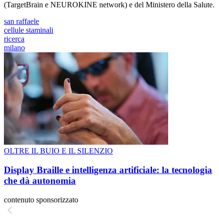
(TargetBrain e NEUROKINE network) e del Ministero della Salute.
san raffaele
cellule staminali
ricerca
milano
OLTRE IL BUIO E IL SILENZIO
Display Braille e intelligenza artificiale: la tecnologia
che dà autonomia
contenuto sponsorizzato