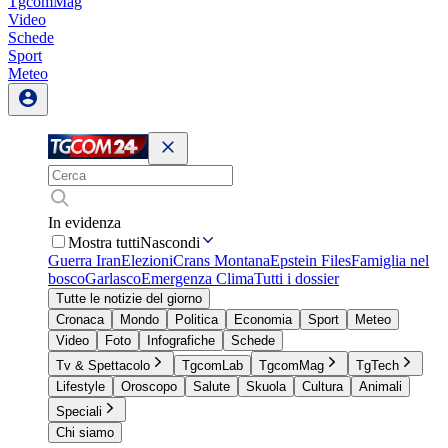
TgcomMag
Video
Schede
Sport
Meteo
In evidenza
Mostra tutti
Nascondi
Guerra Iran
Elezioni
Crans Montana
Epstein Files
Famiglia nel
bosco
Garlasco
Emergenza Clima
Tutti i dossier
Tutte le notizie del giorno
Cronaca
Mondo
Politica
Economia
Sport
Meteo
Video
Foto
Infografiche
Schede
Tv & Spettacolo
TgcomLab
TgcomMag
TgTech
Lifestyle
Oroscopo
Salute
Skuola
Cultura
Animali
Speciali
Chi siamo