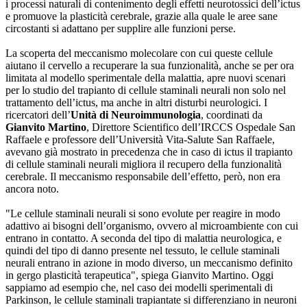
i processi naturali di contenimento degli effetti neurotossici dell’ictus
e promuove la plasticità cerebrale, grazie alla quale le aree sane
circostanti si adattano per supplire alle funzioni perse.
La scoperta del meccanismo molecolare con cui queste cellule
aiutano il cervello a recuperare la sua funzionalità, anche se per ora
limitata al modello sperimentale della malattia, apre nuovi scenari
per lo studio del trapianto di cellule staminali neurali non solo nel
trattamento dell’ictus, ma anche in altri disturbi neurologici. I
ricercatori dell’
Unità di Neuroimmunologia
, coordinati da
Gianvito Martino
, Direttore Scientifico dell’IRCCS Ospedale San
Raffaele e professore dell’Università Vita-Salute San Raffaele,
avevano già mostrato in precedenza che in caso di ictus il trapianto
di cellule staminali neurali migliora il recupero della funzionalità
cerebrale. Il meccanismo responsabile dell’effetto, però, non era
ancora noto.
"Le cellule staminali neurali si sono evolute per reagire in modo
adattivo ai bisogni dell’organismo, ovvero al microambiente con cui
entrano in contatto. A seconda del tipo di malattia neurologica, e
quindi del tipo di danno presente nel tessuto, le cellule staminali
neurali entrano in azione in modo diverso, un meccanismo definito
in gergo plasticità terapeutica", spiega Gianvito Martino. Oggi
sappiamo ad esempio che, nel caso dei modelli sperimentali di
Parkinson, le cellule staminali trapiantate si differenziano in neuroni