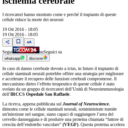
ischemia cerebrale
I ricercatori hanno mostrato come e perché il trapianto di queste
cellule riduce la morte dei neuroni
19 Ott 2016 - 18:05
19 Ott 2016 - 18:05
Segui
su
Seguici su
whatsapp
discover
In caso di danno cerebrale dovuto a ictus, in futuro il trapianto di
cellule staminali neurali potrebbe offrire una strategia per migliorare
e accelerare il recupero delle funzioni cerebrali compromesse. Il
meccanismo dietro l’effetto terapeutico di queste cellule è stato
svelato da un gruppo di ricercatori dell’Unità di Neuroimmunologia
dell’
IRCCS Ospedale San Raffaele
.
La ricerca, appena pubblicata sul
Journal of Neuroscience
,
dimostra come le cellule staminali neurali, somministrate tramite
un'iniezione nel sangue, siano capaci di raggiungere l’area del
cervello danneggiata e di produrre una proteina chiamata “fattore di
crescita dell’endotelio vascolare”
(VEGF)
. Questa proteina accelera