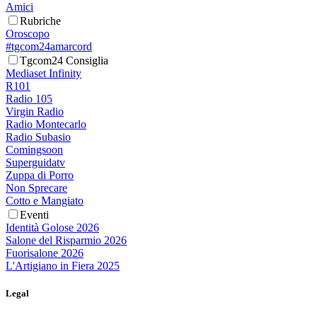
Amici
Rubriche
Oroscopo
#tgcom24amarcord
Tgcom24 Consiglia
Mediaset Infinity
R101
Radio 105
Virgin Radio
Radio Montecarlo
Radio Subasio
Comingsoon
Superguidatv
Zuppa di Porro
Non Sprecare
Cotto e Mangiato
Eventi
Identità Golose 2026
Salone del Risparmio 2026
Fuorisalone 2026
L'Artigiano in Fiera 2025
Legal