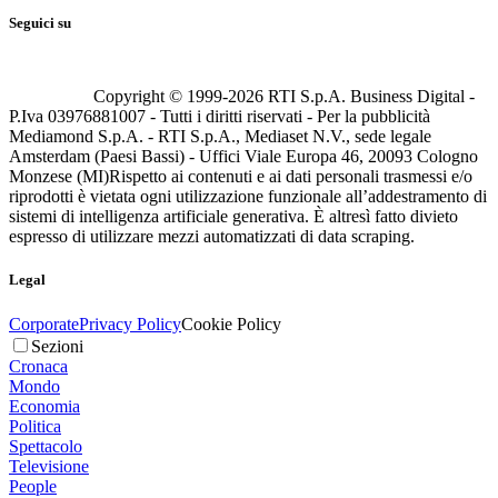
Seguici su
Copyright © 1999-
2026
RTI S.p.A. Business Digital -
P.Iva 03976881007 - Tutti i diritti riservati - Per la pubblicità
Mediamond S.p.A. - RTI S.p.A., Mediaset N.V., sede legale
Amsterdam (Paesi Bassi) - Uffici Viale Europa 46, 20093 Cologno
Monzese (MI)
Rispetto ai contenuti e ai dati personali trasmessi e/o
riprodotti è vietata ogni utilizzazione funzionale all’addestramento di
sistemi di intelligenza artificiale generativa. È altresì fatto divieto
espresso di utilizzare mezzi automatizzati di data scraping.
Legal
Corporate
Privacy Policy
Cookie Policy
Sezioni
Cronaca
Mondo
Economia
Politica
Spettacolo
Televisione
People