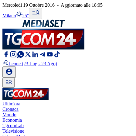
Mercoledì 19 Ottobre 2016
-
Aggiornato alle
18:05
Milano
25°
Leone
(23 Lug - 23 Ago)
Ultim'ora
Cronaca
Mondo
Economia
TgcomLab
Televisione