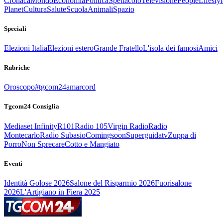
Cronaca
Mondo
Economia
Politica
Spettacolo
Televisione
People
Lifestyl
Planet
Cultura
Salute
Scuola
Animali
Spazio
Speciali
Elezioni Italia
Elezioni estero
Grande Fratello
L'isola dei famosi
Amici
Rubriche
Oroscopo
#tgcom24amarcord
Tgcom24 Consiglia
Mediaset Infinity
R101
Radio 105
Virgin Radio
Radio
Montecarlo
Radio Subasio
Comingsoon
Superguidatv
Zuppa di
Porro
Non Sprecare
Cotto e Mangiato
Eventi
Identità Golose 2026
Salone del Risparmio 2026
Fuorisalone
2026
L'Artigiano in Fiera 2025