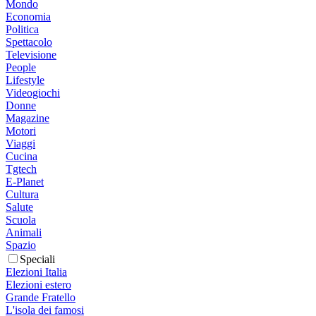
Mondo
Economia
Politica
Spettacolo
Televisione
People
Lifestyle
Videogiochi
Donne
Magazine
Motori
Viaggi
Cucina
Tgtech
E-Planet
Cultura
Salute
Scuola
Animali
Spazio
Speciali
Elezioni Italia
Elezioni estero
Grande Fratello
L'isola dei famosi