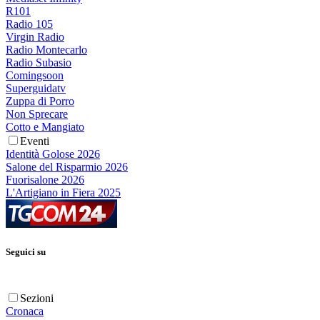
R101
Radio 105
Virgin Radio
Radio Montecarlo
Radio Subasio
Comingsoon
Superguidatv
Zuppa di Porro
Non Sprecare
Cotto e Mangiato
Eventi
Identità Golose 2026
Salone del Risparmio 2026
Fuorisalone 2026
L'Artigiano in Fiera 2025
Seguici su
Sezioni
Cronaca