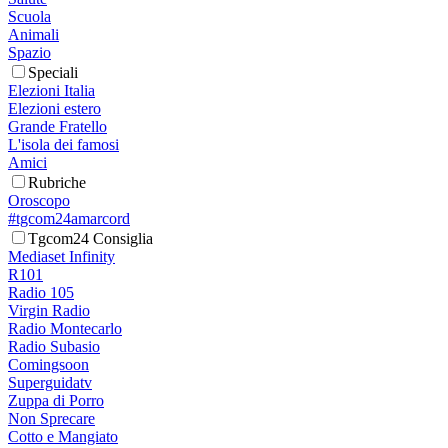
Scuola
Animali
Spazio
Speciali
Elezioni Italia
Elezioni estero
Grande Fratello
L'isola dei famosi
Amici
Rubriche
Oroscopo
#tgcom24amarcord
Tgcom24 Consiglia
Mediaset Infinity
R101
Radio 105
Virgin Radio
Radio Montecarlo
Radio Subasio
Comingsoon
Superguidatv
Zuppa di Porro
Non Sprecare
Cotto e Mangiato