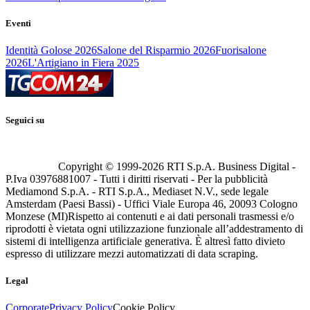
Eventi
Identità Golose 2026
Salone del Risparmio 2026
Fuorisalone
2026
L'Artigiano in Fiera 2025
Seguici su
Copyright © 1999-
2026
RTI S.p.A. Business Digital -
P.Iva 03976881007 - Tutti i diritti riservati - Per la pubblicità
Mediamond S.p.A. - RTI S.p.A., Mediaset N.V., sede legale
Amsterdam (Paesi Bassi) - Uffici Viale Europa 46, 20093 Cologno
Monzese (MI)
Rispetto ai contenuti e ai dati personali trasmessi e/o
riprodotti è vietata ogni utilizzazione funzionale all’addestramento di
sistemi di intelligenza artificiale generativa. È altresì fatto divieto
espresso di utilizzare mezzi automatizzati di data scraping.
Legal
Corporate
Privacy Policy
Cookie Policy