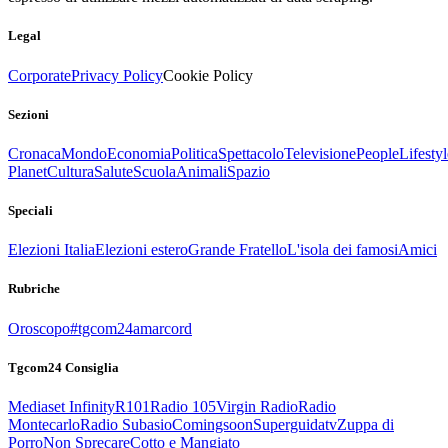
Legal
Corporate
Privacy Policy
Cookie Policy
Sezioni
Cronaca
Mondo
Economia
Politica
Spettacolo
Televisione
People
Lifestyl
Planet
Cultura
Salute
Scuola
Animali
Spazio
Speciali
Elezioni Italia
Elezioni estero
Grande Fratello
L'isola dei famosi
Amici
Rubriche
Oroscopo
#tgcom24amarcord
Tgcom24 Consiglia
Mediaset Infinity
R101
Radio 105
Virgin Radio
Radio
Montecarlo
Radio Subasio
Comingsoon
Superguidatv
Zuppa di
Porro
Non Sprecare
Cotto e Mangiato