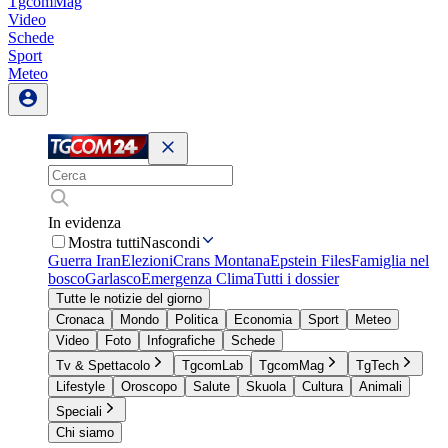
TgcomMag
Video
Schede
Sport
Meteo
In evidenza
Mostra tutti
Nascondi
Guerra Iran
Elezioni
Crans Montana
Epstein Files
Famiglia nel
bosco
Garlasco
Emergenza Clima
Tutti i dossier
Tutte le notizie del giorno
Cronaca
Mondo
Politica
Economia
Sport
Meteo
Video
Foto
Infografiche
Schede
Tv & Spettacolo
TgcomLab
TgcomMag
TgTech
Lifestyle
Oroscopo
Salute
Skuola
Cultura
Animali
Speciali
Chi siamo