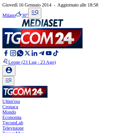
Giovedì 16 Gennaio 2014
-
Aggiornato alle
18:58
Milano
30°
Leone
(23 Lug - 23 Ago)
Ultim'ora
Cronaca
Mondo
Economia
TgcomLab
Televisione