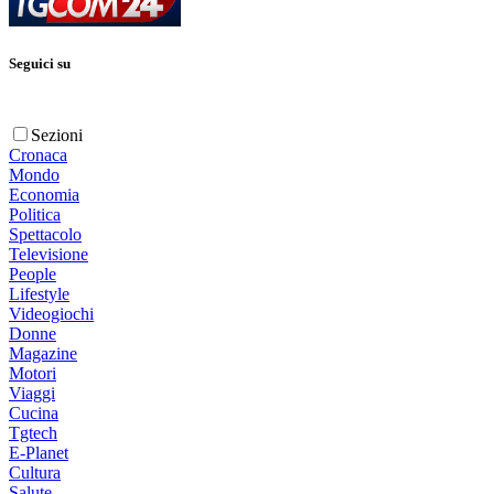
Seguici su
Sezioni
Cronaca
Mondo
Economia
Politica
Spettacolo
Televisione
People
Lifestyle
Videogiochi
Donne
Magazine
Motori
Viaggi
Cucina
Tgtech
E-Planet
Cultura
Salute