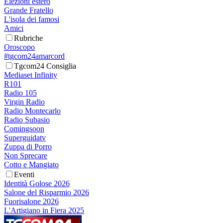
Elezioni estero
Grande Fratello
L'isola dei famosi
Amici
Rubriche
Oroscopo
#tgcom24amarcord
Tgcom24 Consiglia
Mediaset Infinity
R101
Radio 105
Virgin Radio
Radio Montecarlo
Radio Subasio
Comingsoon
Superguidatv
Zuppa di Porro
Non Sprecare
Cotto e Mangiato
Eventi
Identità Golose 2026
Salone del Risparmio 2026
Fuorisalone 2026
L'Artigiano in Fiera 2025