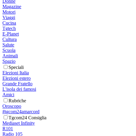
Donne
Magazine
Motori
Viaggi
Cucina
Tgtech
E-Planet
Cultura
Salute
Scuola
Animali
Spazio
Speciali
Elezioni Italia
Elezioni estero
Grande Fratello
L'isola dei famosi
Amici
Rubriche
Oroscopo
#tgcom24amarcord
Tgcom24 Consiglia
Mediaset Infinity
R101
Radio 105