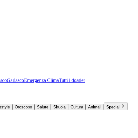
osco
Garlasco
Emergenza Clima
Tutti i dossier
estyle
Oroscopo
Salute
Skuola
Cultura
Animali
Speciali