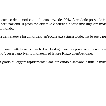
tikit genetico dei tumori con un'accuratezza del 99%. A renderlo possibil
a per i pazienti. Il prossimo obiettivo è offrire a questo investigatore m
 il mondo.
ori del sangue e ha dimostrato un'accuratezza quasi totale, ma le sue capa
reare una piattaforma sul web dove biologi e medici possano caricare i da
nterno", osservano Ivan Limongelli ed Ettore Rizzo di enGenome.
 è in grado di leggere rapidamente i dati arrivando a scovare le tutte le 