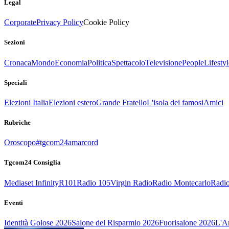
Legal
Corporate
Privacy Policy
Cookie Policy
Sezioni
Cronaca
Mondo
Economia
Politica
Spettacolo
Televisione
People
Lifestyl
Speciali
Elezioni Italia
Elezioni estero
Grande Fratello
L'isola dei famosi
Amici
Rubriche
Oroscopo
#tgcom24amarcord
Tgcom24 Consiglia
Mediaset Infinity
R101
Radio 105
Virgin Radio
Radio Montecarlo
Radio
Eventi
Identità Golose 2026
Salone del Risparmio 2026
Fuorisalone 2026
L'Ar