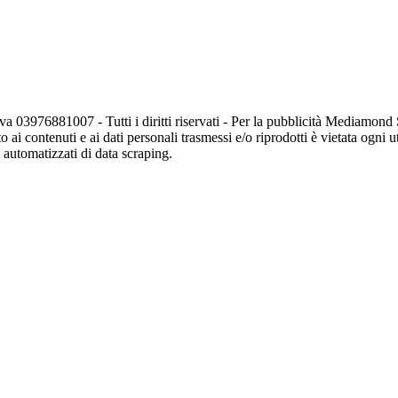
va 03976881007 - Tutti i diritti riservati - Per la pubblicità Mediamon
o ai contenuti e ai dati personali trasmessi e/o riprodotti è vietata ogni 
zi automatizzati di data scraping.