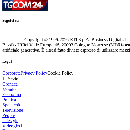
Seguici su
Copyright © 1999-
2026
RTI S.p.A. Business Digital - P.I
Bassi) - Uffici Viale Europa 46, 20093 Cologno Monzese (MI)
Rispett
artificiale generativa. È altresì fatto divieto espresso di utilizzare mez
Legal
Corporate
Privacy Policy
Cookie Policy
Sezioni
Cronaca
Mondo
Economia
Politica
Spettacolo
Televisione
People
Lifestyle
Videogiochi