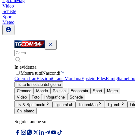
TgcomMag
Video
Schede
Sport
Meteo
In evidenza
Mostra tutti
Nascondi
Guerra Iran
Elezioni
Crans Montana
Epstein Files
Famiglia nel b
Tutte le notizie del giorno
Cronaca
Mondo
Politica
Economia
Sport
Meteo
Video
Foto
Infografiche
Schede
Tv & Spettacolo
TgcomLab
TgcomMag
TgTech
Lif
Chi siamo
Seguici anche su