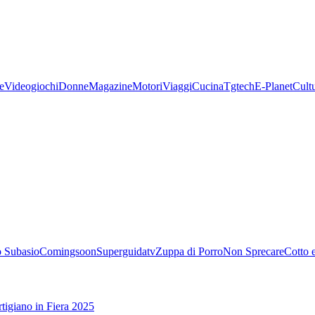
e
Videogiochi
Donne
Magazine
Motori
Viaggi
Cucina
Tgtech
E-Planet
Cult
 Subasio
Comingsoon
Superguidatv
Zuppa di Porro
Non Sprecare
Cotto 
tigiano in Fiera 2025