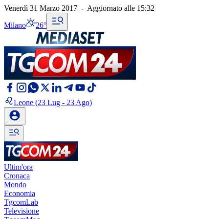
Venerdì 31 Marzo 2017
-
Aggiornato alle
15:32
Milano
26°
Leone
(23 Lug - 23 Ago)
Ultim'ora
Cronaca
Mondo
Economia
TgcomLab
Televisione