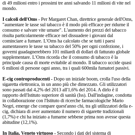
di 49 milioni entro i prossimi tre anni salvando 11 milioni di vite nel
mondo.
I calcoli dell'Oms -
Per Margaret Chan, direttrice generale dell'Oms,
"aumentare le tasse sul tabacco è il modo più efficace per ridurne il
consumo e salvare vite umane". L'aumento dei prezzi del tabacco
risulta particolarmente efficace nel dissuadere i giovani dal
cominciare a fumare. L'Oms ha calcolato che se tutti i paesi
aumentassero le tasse su tabacco del 50% per ogni confezione, i
governi guadagnerebbero 101 miliardi di dollari di fatturato globale
supplementare. L'Oms ricorda che il consumo di tabacco è la
principale causa di morte evitabile al mondo. Il tabacco uccide quasi
6 milioni di persone ogni anno, tra i quali 600mila fumatori passivi.
E-cig controproducenti -
Dopo un iniziale boom, crolla l'uso della
sigaretta elettronica, in un anno più che dimezzato. Gli utilizzatori
sono passati dal 4,2% del 2013 all'1,6% del 2014. A dirlo è il
rapporto dell'Istituto superiore di sanità (Iss). Dall'indagine, condotta
in collaborazione con l'Istituto di ricerche farmacologiche Mario
Negri, emerge che compare quest'anno chi, tra gli utilizzatori della e-
cig, dichiara di aver aumentato il numero di sigarette tradizionali
(1,7%) e chi ha iniziato a fumarne sebbene prima non avesse questa
abitudine (12,1%).
In Italia, Veneto virtuoso -
Secondo i dati del sistema di