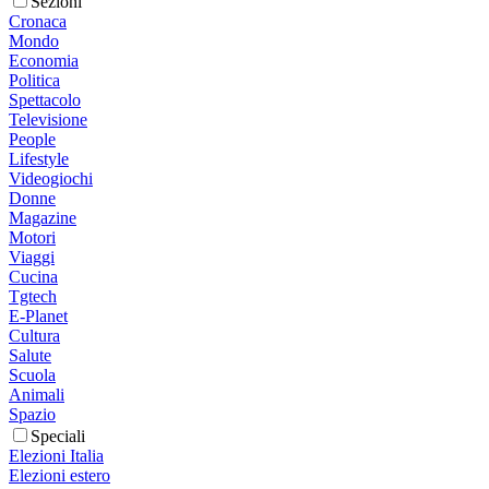
Sezioni
Cronaca
Mondo
Economia
Politica
Spettacolo
Televisione
People
Lifestyle
Videogiochi
Donne
Magazine
Motori
Viaggi
Cucina
Tgtech
E-Planet
Cultura
Salute
Scuola
Animali
Spazio
Speciali
Elezioni Italia
Elezioni estero