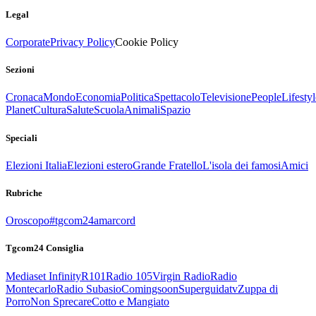
Legal
Corporate
Privacy Policy
Cookie Policy
Sezioni
Cronaca
Mondo
Economia
Politica
Spettacolo
Televisione
People
Lifestyl
Planet
Cultura
Salute
Scuola
Animali
Spazio
Speciali
Elezioni Italia
Elezioni estero
Grande Fratello
L'isola dei famosi
Amici
Rubriche
Oroscopo
#tgcom24amarcord
Tgcom24 Consiglia
Mediaset Infinity
R101
Radio 105
Virgin Radio
Radio
Montecarlo
Radio Subasio
Comingsoon
Superguidatv
Zuppa di
Porro
Non Sprecare
Cotto e Mangiato