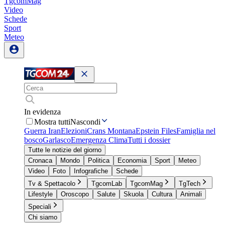
TgcomMag
Video
Schede
Sport
Meteo
In evidenza
Mostra tutti
Nascondi
Guerra Iran
Elezioni
Crans Montana
Epstein Files
Famiglia nel
bosco
Garlasco
Emergenza Clima
Tutti i dossier
Tutte le notizie del giorno
Cronaca
Mondo
Politica
Economia
Sport
Meteo
Video
Foto
Infografiche
Schede
Tv & Spettacolo
TgcomLab
TgcomMag
TgTech
Lifestyle
Oroscopo
Salute
Skuola
Cultura
Animali
Speciali
Chi siamo