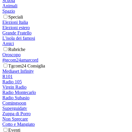
Scuola
Animali
Spazio
Speciali
Elezioni Italia
Elezioni estero
Grande Fratello
L'isola dei famosi
Amici
Rubriche
Oroscopo
#tgcom24amarcord
Tgcom24 Consiglia
Mediaset Infinity
R101
Radio 105
Virgin Radio
Radio Montecarlo
Radio Subasio
Comingsoon
Superguidatv
Zuppa di Porro
Non Sprecare
Cotto e Mangiato
Eventi