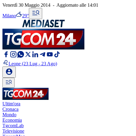
Venerdì 30 Maggio 2014
-
Aggiornato alle
14:01
Milano
29°
Leone
(23 Lug - 23 Ago)
Ultim'ora
Cronaca
Mondo
Economia
TgcomLab
Televisione