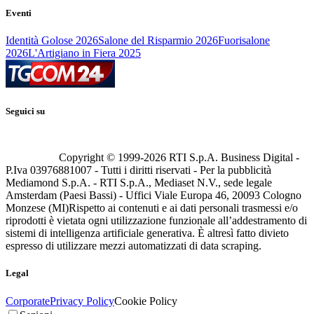
Eventi
Identità Golose 2026
Salone del Risparmio 2026
Fuorisalone
2026
L'Artigiano in Fiera 2025
Seguici su
Copyright © 1999-
2026
RTI S.p.A. Business Digital -
P.Iva 03976881007 - Tutti i diritti riservati - Per la pubblicità
Mediamond S.p.A. - RTI S.p.A., Mediaset N.V., sede legale
Amsterdam (Paesi Bassi) - Uffici Viale Europa 46, 20093 Cologno
Monzese (MI)
Rispetto ai contenuti e ai dati personali trasmessi e/o
riprodotti è vietata ogni utilizzazione funzionale all’addestramento di
sistemi di intelligenza artificiale generativa. È altresì fatto divieto
espresso di utilizzare mezzi automatizzati di data scraping.
Legal
Corporate
Privacy Policy
Cookie Policy