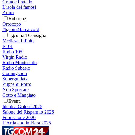
Grande Fratello
L'isola dei famosi
Amici
Rubriche
Oroscopo
#tgcom24amarcord
Tgcom24 Consiglia
Mediaset Infinity
R101
Radio 105
Virgin Radio
Radio Montecarlo
Radio Subasio
Comingsoon
Superguidatv
Zuppa di Porro
Non Sprecare
Cotto e Mangiato
Eventi
Identità Golose 2026
Salone del Risparmio 2026
Fuorisalone 2026
L'Artigiano in Fiera 2025