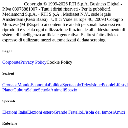
Copyright © 1999-
2026
RTI S.p.A. Business Digital -
P.Iva 03976881007 - Tutti i diritti riservati - Per la pubblicità
Mediamond S.p.A. - RTI S.p.A., Mediaset N.V., sede legale
Amsterdam (Paesi Bassi) - Uffici Viale Europa 46, 20093 Cologno
Monzese (MI)
Rispetto ai contenuti e ai dati personali trasmessi e/o
riprodotti è vietata ogni utilizzazione funzionale all’addestramento di
sistemi di intelligenza artificiale generativa. È altresì fatto divieto
espresso di utilizzare mezzi automatizzati di data scraping.
Legal
Corporate
Privacy Policy
Cookie Policy
Sezioni
Cronaca
Mondo
Economia
Politica
Spettacolo
Televisione
People
Lifestyl
Planet
Cultura
Salute
Scuola
Animali
Spazio
Speciali
Elezioni Italia
Elezioni estero
Grande Fratello
L'isola dei famosi
Amici
Rubriche