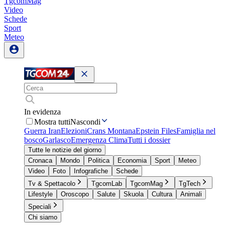
TgcomMag
Video
Schede
Sport
Meteo
In evidenza
Mostra tutti
Nascondi
Guerra Iran
Elezioni
Crans Montana
Epstein Files
Famiglia nel
bosco
Garlasco
Emergenza Clima
Tutti i dossier
Tutte le notizie del giorno
Cronaca
Mondo
Politica
Economia
Sport
Meteo
Video
Foto
Infografiche
Schede
Tv & Spettacolo
TgcomLab
TgcomMag
TgTech
Lifestyle
Oroscopo
Salute
Skuola
Cultura
Animali
Speciali
Chi siamo