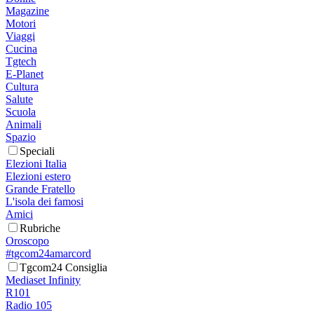
Magazine
Motori
Viaggi
Cucina
Tgtech
E-Planet
Cultura
Salute
Scuola
Animali
Spazio
Speciali
Elezioni Italia
Elezioni estero
Grande Fratello
L'isola dei famosi
Amici
Rubriche
Oroscopo
#tgcom24amarcord
Tgcom24 Consiglia
Mediaset Infinity
R101
Radio 105