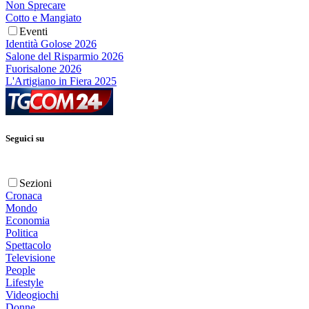
Non Sprecare
Cotto e Mangiato
Eventi
Identità Golose 2026
Salone del Risparmio 2026
Fuorisalone 2026
L'Artigiano in Fiera 2025
Seguici su
Sezioni
Cronaca
Mondo
Economia
Politica
Spettacolo
Televisione
People
Lifestyle
Videogiochi
Donne