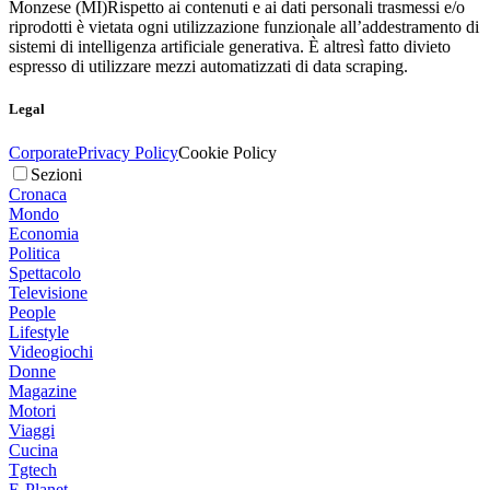
Monzese (MI)
Rispetto ai contenuti e ai dati personali trasmessi e/o
riprodotti è vietata ogni utilizzazione funzionale all’addestramento di
sistemi di intelligenza artificiale generativa. È altresì fatto divieto
espresso di utilizzare mezzi automatizzati di data scraping.
Legal
Corporate
Privacy Policy
Cookie Policy
Sezioni
Cronaca
Mondo
Economia
Politica
Spettacolo
Televisione
People
Lifestyle
Videogiochi
Donne
Magazine
Motori
Viaggi
Cucina
Tgtech
E-Planet