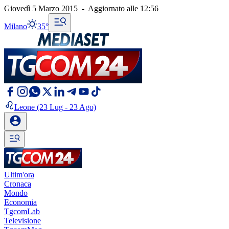
Giovedì 5 Marzo 2015
-
Aggiornato alle
12:56
Milano
35°
Leone
(23 Lug - 23 Ago)
Ultim'ora
Cronaca
Mondo
Economia
TgcomLab
Televisione