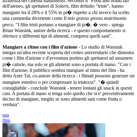
affluenza nei cinema statunitensi. Secondo il "Food and brand lab"
dell'ateneo, gli spettatori di
Solaris
, film definito "triste", hanno
mangiato tra il 28% e il 55% in pi� rispetto a chi invece ha scelto
una commedia divertente come
Il mio grasso grosso matrimonio
greco
. "I film tristi portano a mangiare di pi�, � vero - spiega
Brian Wansink, autore della ricerca - e questo comportamento si
riferisce a differenti tipi di alimenti, compresi quelli sani".
Mangiare a ritmo con i film d'azione
- Lo studio di Wansink
integra un'altra recente scoperta del centro universitario che dimostra
come i film d'azione e d'avventura portino gli spettatori ad assumere
pi� calorie, ma solo se gli alimenti sono a portata di mano. "Con i
film d'azione, il pubblico sembra mangiare al ritmo del film - ha
detto Aner Tal, co-autore della ricerca - i filmati possono generare un
mangiare emotivo o per compensare la tristezza". "� quindi
consigliabile - conclude Wansink - tenere lontani gli snack in questi
casi. A portata di mano si tenga solo quello che si e' preventivamente
deciso di mangiare, meglio se sono alimenti sani come frutta o
verdura".
usa
film