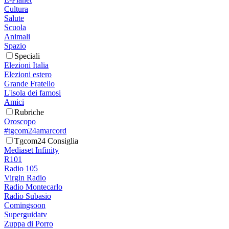
Cultura
Salute
Scuola
Animali
Spazio
Speciali
Elezioni Italia
Elezioni estero
Grande Fratello
L'isola dei famosi
Amici
Rubriche
Oroscopo
#tgcom24amarcord
Tgcom24 Consiglia
Mediaset Infinity
R101
Radio 105
Virgin Radio
Radio Montecarlo
Radio Subasio
Comingsoon
Superguidatv
Zuppa di Porro