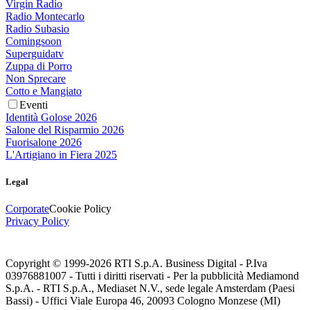
Virgin Radio
Radio Montecarlo
Radio Subasio
Comingsoon
Superguidatv
Zuppa di Porro
Non Sprecare
Cotto e Mangiato
Eventi
Identità Golose 2026
Salone del Risparmio 2026
Fuorisalone 2026
L'Artigiano in Fiera 2025
Legal
Corporate
Cookie Policy
Privacy Policy
Copyright © 1999-
2026
RTI S.p.A. Business Digital - P.Iva
03976881007 - Tutti i diritti riservati - Per la pubblicità Mediamond
S.p.A. - RTI S.p.A., Mediaset N.V., sede legale Amsterdam (Paesi
Bassi) - Uffici Viale Europa 46, 20093 Cologno Monzese (MI)