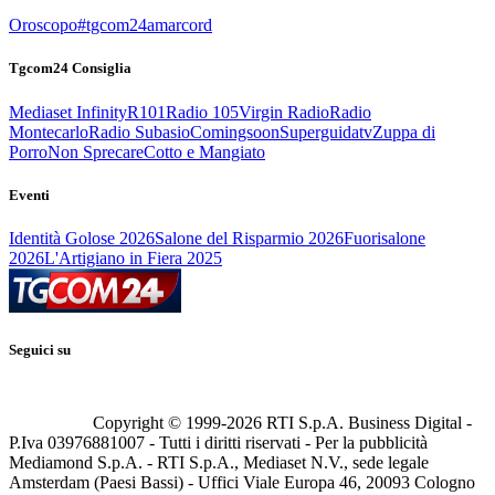
Oroscopo
#tgcom24amarcord
Tgcom24 Consiglia
Mediaset Infinity
R101
Radio 105
Virgin Radio
Radio
Montecarlo
Radio Subasio
Comingsoon
Superguidatv
Zuppa di
Porro
Non Sprecare
Cotto e Mangiato
Eventi
Identità Golose 2026
Salone del Risparmio 2026
Fuorisalone
2026
L'Artigiano in Fiera 2025
Seguici su
Copyright © 1999-
2026
RTI S.p.A. Business Digital -
P.Iva 03976881007 - Tutti i diritti riservati - Per la pubblicità
Mediamond S.p.A. - RTI S.p.A., Mediaset N.V., sede legale
Amsterdam (Paesi Bassi) - Uffici Viale Europa 46, 20093 Cologno