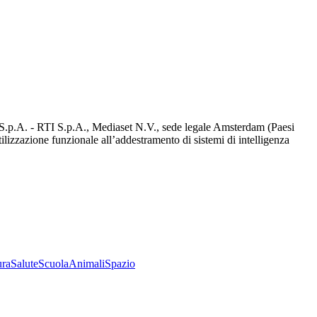
d S.p.A. - RTI S.p.A., Mediaset N.V., sede legale Amsterdam (Paesi
utilizzazione funzionale all’addestramento di sistemi di intelligenza
ura
Salute
Scuola
Animali
Spazio