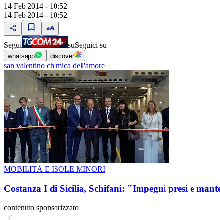
14 Feb 2014 - 10:52
14 Feb 2014 - 10:52
Segui
su
Seguici su
whatsapp
discover
san valentino chimica dell'amore
MOBILITÀ E ISOLE MINORI
Costanza I di Sicilia, Schifani: "Impegni presi e mant
contenuto sponsorizzato