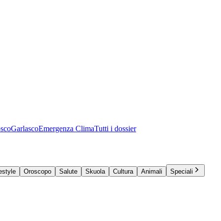
osco
Garlasco
Emergenza Clima
Tutti i dossier
estyle
Oroscopo
Salute
Skuola
Cultura
Animali
Speciali