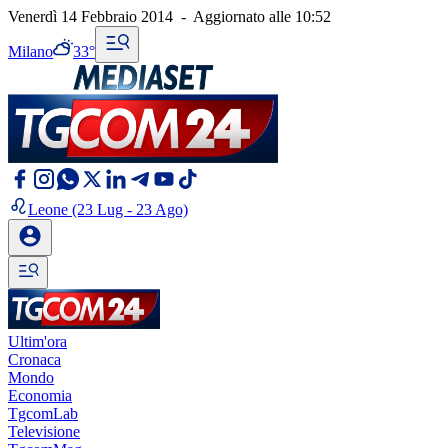
Venerdì 14 Febbraio 2014
-
Aggiornato alle
10:52
Milano
33°
Leone
(23 Lug - 23 Ago)
Ultim'ora
Cronaca
Mondo
Economia
TgcomLab
Televisione