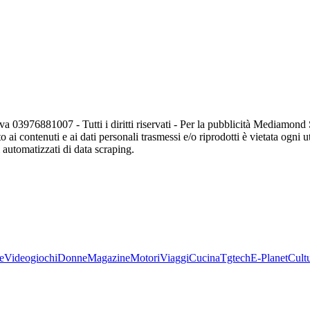
va 03976881007 - Tutti i diritti riservati - Per la pubblicità Mediamon
o ai contenuti e ai dati personali trasmessi e/o riprodotti è vietata ogni 
zi automatizzati di data scraping.
e
Videogiochi
Donne
Magazine
Motori
Viaggi
Cucina
Tgtech
E-Planet
Cult