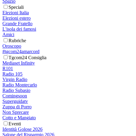
Spazio
Speciali
Elezioni Italia
Elezioni estero
Grande Fratello
L'isola dei famosi
Amici
Rubriche
Oroscopo
#tgcom24amarcord
Tgcom24 Consiglia
Mediaset Infinity
R101
Radio 105
Virgin Radio
Radio Montecarlo
Radio Subasio
Comingsoon
Superguidatv
Zuppa di Porro
Non Sprecare
Cotto e Mangiato
Eventi
Identità Golose 2026
Salone del Risparmio 2026