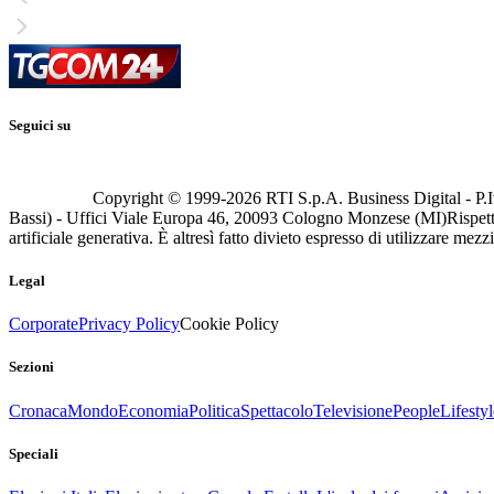
Seguici su
Copyright © 1999-
2026
RTI S.p.A. Business Digital - P.I
Bassi) - Uffici Viale Europa 46, 20093 Cologno Monzese (MI)
Rispett
artificiale generativa. È altresì fatto divieto espresso di utilizzare mez
Legal
Corporate
Privacy Policy
Cookie Policy
Sezioni
Cronaca
Mondo
Economia
Politica
Spettacolo
Televisione
People
Lifestyl
Speciali