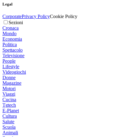
Legal
Corporate
Privacy Policy
Cookie Policy
Sezioni
Cronaca
Mondo
Economia
Politica
Spettacolo
Televisione
People
Lifestyle
Videogiochi
Donne
Magazine
Motori
Viaggi
Cucina
Tgtech
E-Planet
Cultura
Salute
Scuola
Animali