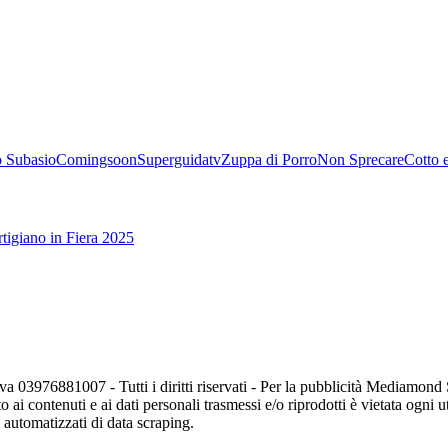
 Subasio
Comingsoon
Superguidatv
Zuppa di Porro
Non Sprecare
Cotto 
tigiano in Fiera 2025
va 03976881007 - Tutti i diritti riservati - Per la pubblicità Mediamon
o ai contenuti e ai dati personali trasmessi e/o riprodotti è vietata ogni 
zi automatizzati di data scraping.