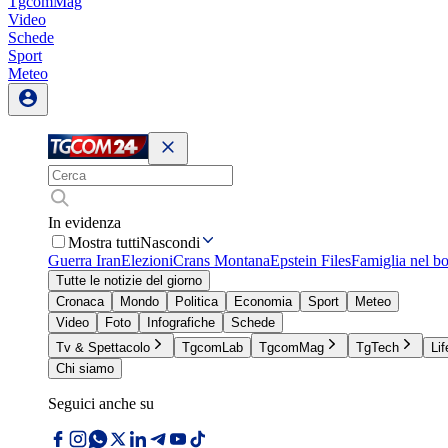
TgcomMag
Video
Schede
Sport
Meteo
In evidenza
Mostra tutti
Nascondi
Guerra Iran
Elezioni
Crans Montana
Epstein Files
Famiglia nel b
Tutte le notizie del giorno
Cronaca
Mondo
Politica
Economia
Sport
Meteo
Video
Foto
Infografiche
Schede
Tv & Spettacolo
TgcomLab
TgcomMag
TgTech
Lif
Chi siamo
Seguici anche su