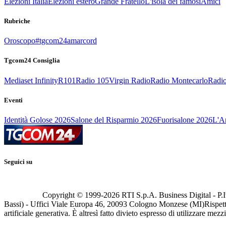
Elezioni Italia
Elezioni estero
Grande Fratello
L'isola dei famosi
Amici
Rubriche
Oroscopo
#tgcom24amarcord
Tgcom24 Consiglia
Mediaset Infinity
R101
Radio 105
Virgin Radio
Radio Montecarlo
Radio
Eventi
Identità Golose 2026
Salone del Risparmio 2026
Fuorisalone 2026
L'Ar
Seguici su
Copyright © 1999-
2026
RTI S.p.A. Business Digital - P.I
Bassi) - Uffici Viale Europa 46, 20093 Cologno Monzese (MI)
Rispett
artificiale generativa. È altresì fatto divieto espresso di utilizzare mez