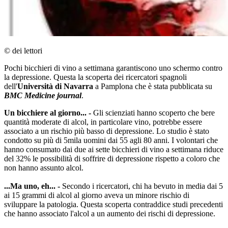
© dei lettori
Pochi bicchieri di vino a settimana garantiscono uno schermo contro
la depressione. Questa la scoperta dei ricercatori spagnoli
dell'
Università di Navarra
a Pamplona che è stata pubblicata su
BMC Medicine journal
.
Un bicchiere al giorno... -
Gli scienziati hanno scoperto che bere
quantità moderate di alcol, in particolare vino, potrebbe essere
associato a un rischio più basso di depressione. Lo studio è stato
condotto su più di 5mila uomini dai 55 agli 80 anni. I volontari che
hanno consumato dai due ai sette bicchieri di vino a settimana riduce
del 32% le possibilità di soffrire di depressione rispetto a coloro che
non hanno assunto alcol.
...Ma uno, eh... -
Secondo i ricercatori, chi ha bevuto in media dai 5
ai 15 grammi di alcol al giorno aveva un minore rischio di
sviluppare la patologia. Questa scoperta contraddice studi precedenti
che hanno associato l'alcol a un aumento dei rischi di depressione.