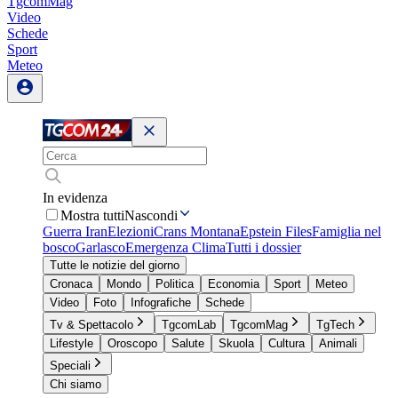
TgcomMag
Video
Schede
Sport
Meteo
In evidenza
Mostra tutti
Nascondi
Guerra Iran
Elezioni
Crans Montana
Epstein Files
Famiglia nel
bosco
Garlasco
Emergenza Clima
Tutti i dossier
Tutte le notizie del giorno
Cronaca
Mondo
Politica
Economia
Sport
Meteo
Video
Foto
Infografiche
Schede
Tv & Spettacolo
TgcomLab
TgcomMag
TgTech
Lifestyle
Oroscopo
Salute
Skuola
Cultura
Animali
Speciali
Chi siamo