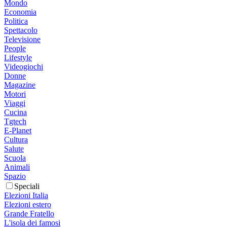
Mondo
Economia
Politica
Spettacolo
Televisione
People
Lifestyle
Videogiochi
Donne
Magazine
Motori
Viaggi
Cucina
Tgtech
E-Planet
Cultura
Salute
Scuola
Animali
Spazio
Speciali
Elezioni Italia
Elezioni estero
Grande Fratello
L'isola dei famosi