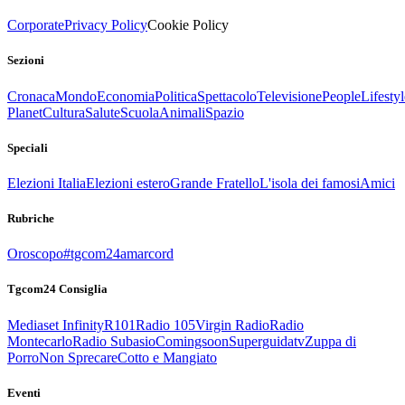
Corporate
Privacy Policy
Cookie Policy
Sezioni
Cronaca
Mondo
Economia
Politica
Spettacolo
Televisione
People
Lifestyl
Planet
Cultura
Salute
Scuola
Animali
Spazio
Speciali
Elezioni Italia
Elezioni estero
Grande Fratello
L'isola dei famosi
Amici
Rubriche
Oroscopo
#tgcom24amarcord
Tgcom24 Consiglia
Mediaset Infinity
R101
Radio 105
Virgin Radio
Radio
Montecarlo
Radio Subasio
Comingsoon
Superguidatv
Zuppa di
Porro
Non Sprecare
Cotto e Mangiato
Eventi