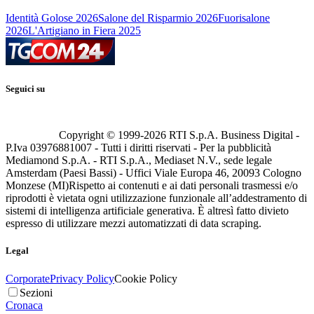
Identità Golose 2026
Salone del Risparmio 2026
Fuorisalone
2026
L'Artigiano in Fiera 2025
Seguici su
Copyright © 1999-
2026
RTI S.p.A. Business Digital -
P.Iva 03976881007 - Tutti i diritti riservati - Per la pubblicità
Mediamond S.p.A. - RTI S.p.A., Mediaset N.V., sede legale
Amsterdam (Paesi Bassi) - Uffici Viale Europa 46, 20093 Cologno
Monzese (MI)
Rispetto ai contenuti e ai dati personali trasmessi e/o
riprodotti è vietata ogni utilizzazione funzionale all’addestramento di
sistemi di intelligenza artificiale generativa. È altresì fatto divieto
espresso di utilizzare mezzi automatizzati di data scraping.
Legal
Corporate
Privacy Policy
Cookie Policy
Sezioni
Cronaca