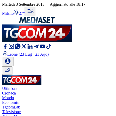
Martedì 3 Settembre 2013
-
Aggiornato alle
18:17
Milano
27°
Leone
(23 Lug - 23 Ago)
Ultim'ora
Cronaca
Mondo
Economia
TgcomLab
Televisione