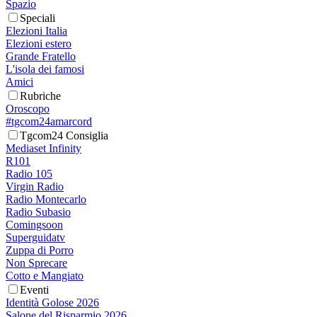
Spazio
Speciali
Elezioni Italia
Elezioni estero
Grande Fratello
L'isola dei famosi
Amici
Rubriche
Oroscopo
#tgcom24amarcord
Tgcom24 Consiglia
Mediaset Infinity
R101
Radio 105
Virgin Radio
Radio Montecarlo
Radio Subasio
Comingsoon
Superguidatv
Zuppa di Porro
Non Sprecare
Cotto e Mangiato
Eventi
Identità Golose 2026
Salone del Risparmio 2026