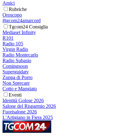
Amici
Rubriche
Oroscopo
#tgcom24amarcord
Tgcom24 Consiglia
Mediaset Infinity
R101
Radio 105
Virgin Radio
Radio Montecarlo
Radio Subasio
Comingsoon
Superguidatv
Zuppa di Porro
Non Sprecare
Cotto e Mangiato
Eventi
Identità Golose 2026
Salone del Risparmio 2026
Fuorisalone 2026
L'Artigiano in Fiera 2025