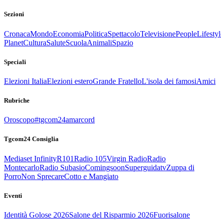
Sezioni
Cronaca
Mondo
Economia
Politica
Spettacolo
Televisione
People
Lifestyl
Planet
Cultura
Salute
Scuola
Animali
Spazio
Speciali
Elezioni Italia
Elezioni estero
Grande Fratello
L'isola dei famosi
Amici
Rubriche
Oroscopo
#tgcom24amarcord
Tgcom24 Consiglia
Mediaset Infinity
R101
Radio 105
Virgin Radio
Radio
Montecarlo
Radio Subasio
Comingsoon
Superguidatv
Zuppa di
Porro
Non Sprecare
Cotto e Mangiato
Eventi
Identità Golose 2026
Salone del Risparmio 2026
Fuorisalone