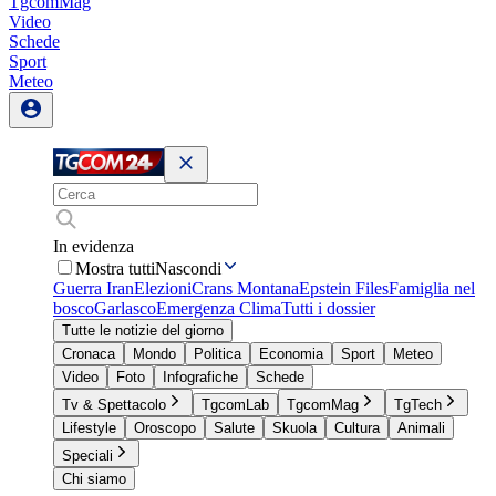
TgcomMag
Video
Schede
Sport
Meteo
In evidenza
Mostra tutti
Nascondi
Guerra Iran
Elezioni
Crans Montana
Epstein Files
Famiglia nel
bosco
Garlasco
Emergenza Clima
Tutti i dossier
Tutte le notizie del giorno
Cronaca
Mondo
Politica
Economia
Sport
Meteo
Video
Foto
Infografiche
Schede
Tv & Spettacolo
TgcomLab
TgcomMag
TgTech
Lifestyle
Oroscopo
Salute
Skuola
Cultura
Animali
Speciali
Chi siamo