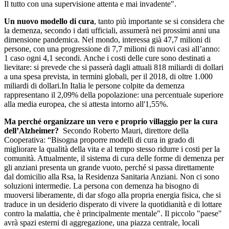
Il tutto con una supervisione attenta e mai invadente".
Un nuovo modello di cura
, tanto più importante se si considera che
la demenza, secondo i dati ufficiali, assumerà nei prossimi anni una
dimensione pandemica. Nel mondo, interessa già 47,7 milioni di
persone, con una progressione di 7,7 milioni di nuovi casi all’anno:
1 caso ogni 4,1 secondi. Anche i costi delle cure sono destinati a
lievitare: si prevede che si passerà dagli attuali 818 miliardi di dollari
a una spesa prevista, in termini globali, per il 2018, di oltre 1.000
miliardi di dollari.In Italia le persone colpite da demenza
rappresentano il 2,09% della popolazione: una percentuale superiore
alla media europea, che si attesta intorno all'1,55%.
Ma perché organizzare un vero e proprio villaggio per la cura
dell’Alzheimer?
Secondo Roberto Mauri, direttore della
Cooperativa: “Bisogna proporre modelli di cura in grado di
migliorare la qualità della vita e al tempo stesso ridurre i costi per la
comunità. Attualmente, il sistema di cura delle forme di demenza per
gli anziani presenta un grande vuoto, perché si passa direttamente
dal domicilio alla Rsa, la Residenza Sanitaria Anziani. Non ci sono
soluzioni intermedie. La persona con demenza ha bisogno di
muoversi liberamente, di dar sfogo alla propria energia fisica, che si
traduce in un desiderio disperato di vivere la quotidianità e di lottare
contro la malattia, che è principalmente mentale". Il piccolo "paese"
avrà spazi esterni di aggregazione, una piazza centrale, locali