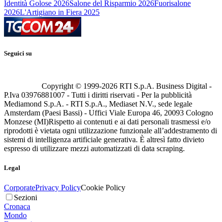
Identità Golose 2026
Salone del Risparmio 2026
Fuorisalone
2026
L'Artigiano in Fiera 2025
Seguici su
Copyright © 1999-
2026
RTI S.p.A. Business Digital -
P.Iva 03976881007 - Tutti i diritti riservati - Per la pubblicità
Mediamond S.p.A. - RTI S.p.A., Mediaset N.V., sede legale
Amsterdam (Paesi Bassi) - Uffici Viale Europa 46, 20093 Cologno
Monzese (MI)
Rispetto ai contenuti e ai dati personali trasmessi e/o
riprodotti è vietata ogni utilizzazione funzionale all’addestramento di
sistemi di intelligenza artificiale generativa. È altresì fatto divieto
espresso di utilizzare mezzi automatizzati di data scraping.
Legal
Corporate
Privacy Policy
Cookie Policy
Sezioni
Cronaca
Mondo