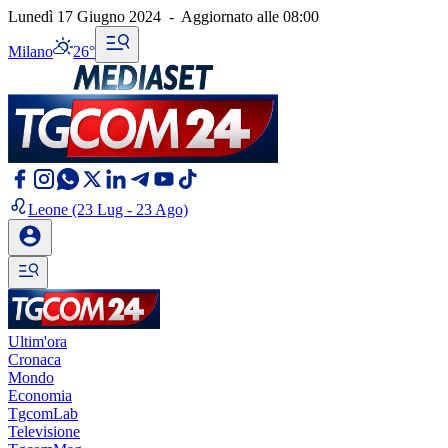
Lunedì 17 Giugno 2024
-
Aggiornato alle
08:00
Milano
26°
Leone
(23 Lug - 23 Ago)
Ultim'ora
Cronaca
Mondo
Economia
TgcomLab
Televisione