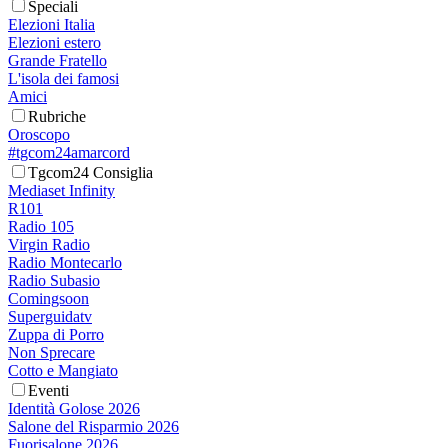
Speciali
Elezioni Italia
Elezioni estero
Grande Fratello
L'isola dei famosi
Amici
Rubriche
Oroscopo
#tgcom24amarcord
Tgcom24 Consiglia
Mediaset Infinity
R101
Radio 105
Virgin Radio
Radio Montecarlo
Radio Subasio
Comingsoon
Superguidatv
Zuppa di Porro
Non Sprecare
Cotto e Mangiato
Eventi
Identità Golose 2026
Salone del Risparmio 2026
Fuorisalone 2026