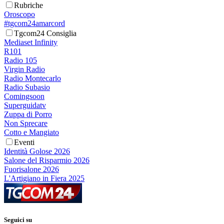
Rubriche
Oroscopo
#tgcom24amarcord
Tgcom24 Consiglia
Mediaset Infinity
R101
Radio 105
Virgin Radio
Radio Montecarlo
Radio Subasio
Comingsoon
Superguidatv
Zuppa di Porro
Non Sprecare
Cotto e Mangiato
Eventi
Identità Golose 2026
Salone del Risparmio 2026
Fuorisalone 2026
L'Artigiano in Fiera 2025
Seguici su