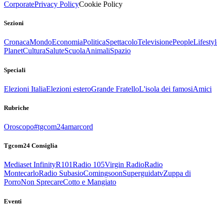
Corporate
Privacy Policy
Cookie Policy
Sezioni
Cronaca
Mondo
Economia
Politica
Spettacolo
Televisione
People
Lifestyl
Planet
Cultura
Salute
Scuola
Animali
Spazio
Speciali
Elezioni Italia
Elezioni estero
Grande Fratello
L'isola dei famosi
Amici
Rubriche
Oroscopo
#tgcom24amarcord
Tgcom24 Consiglia
Mediaset Infinity
R101
Radio 105
Virgin Radio
Radio
Montecarlo
Radio Subasio
Comingsoon
Superguidatv
Zuppa di
Porro
Non Sprecare
Cotto e Mangiato
Eventi