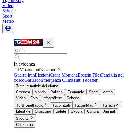
TgcomMag
Video
Schede
Sport
Meteo
In evidenza
Mostra tutti
Nascondi
Guerra Iran
Elezioni
Crans Montana
Epstein Files
Famiglia nel
bosco
Garlasco
Emergenza Clima
Tutti i dossier
Tutte le notizie del giorno
Cronaca
Mondo
Politica
Economia
Sport
Meteo
Video
Foto
Infografiche
Schede
Tv & Spettacolo
TgcomLab
TgcomMag
TgTech
Lifestyle
Oroscopo
Salute
Skuola
Cultura
Animali
Speciali
Chi siamo