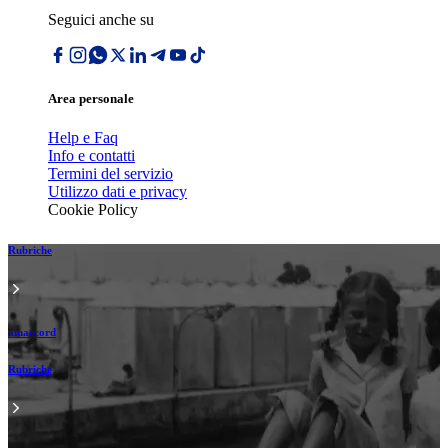
Seguici anche su
Area personale
Help e Faq
Info e contatti
Termini del servizio
Utilizzo dati e privacy
Cookie Policy
Rubriche
amarcord
Rubriche