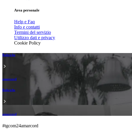
Area personale
Help e Faq
Info e contatti
Termini del servizio
Utilizzo dati e privacy
Cookie Policy
Rubriche
amarcord
Rubriche
amarcord
#tgcom24amarcord