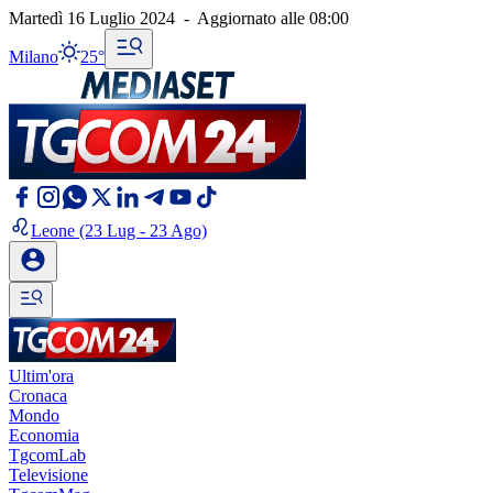
Martedì 16 Luglio 2024
-
Aggiornato alle
08:00
Milano
25°
Leone
(23 Lug - 23 Ago)
Ultim'ora
Cronaca
Mondo
Economia
TgcomLab
Televisione