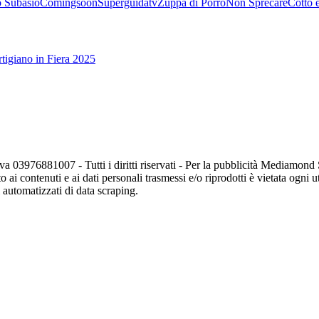
 Subasio
Comingsoon
Superguidatv
Zuppa di Porro
Non Sprecare
Cotto 
tigiano in Fiera 2025
va 03976881007 - Tutti i diritti riservati - Per la pubblicità Mediamon
o ai contenuti e ai dati personali trasmessi e/o riprodotti è vietata ogni 
zi automatizzati di data scraping.