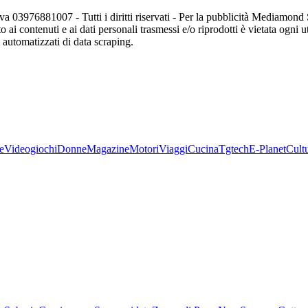
va 03976881007 - Tutti i diritti riservati - Per la pubblicità Mediamon
o ai contenuti e ai dati personali trasmessi e/o riprodotti è vietata ogni 
zi automatizzati di data scraping.
e
Videogiochi
Donne
Magazine
Motori
Viaggi
Cucina
Tgtech
E-Planet
Cult