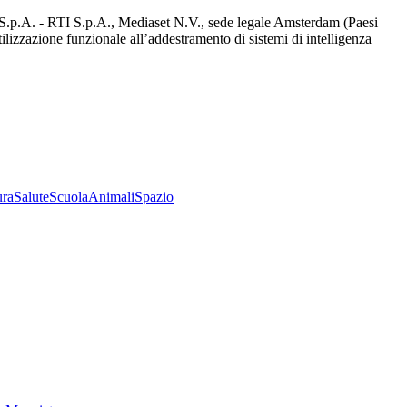
d S.p.A. - RTI S.p.A., Mediaset N.V., sede legale Amsterdam (Paesi
utilizzazione funzionale all’addestramento di sistemi di intelligenza
ura
Salute
Scuola
Animali
Spazio