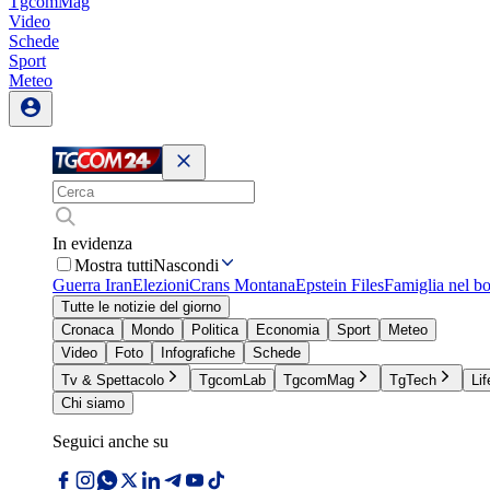
TgcomMag
Video
Schede
Sport
Meteo
In evidenza
Mostra tutti
Nascondi
Guerra Iran
Elezioni
Crans Montana
Epstein Files
Famiglia nel b
Tutte le notizie del giorno
Cronaca
Mondo
Politica
Economia
Sport
Meteo
Video
Foto
Infografiche
Schede
Tv & Spettacolo
TgcomLab
TgcomMag
TgTech
Lif
Chi siamo
Seguici anche su