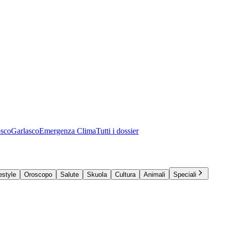
osco
Garlasco
Emergenza Clima
Tutti i dossier
estyle
Oroscopo
Salute
Skuola
Cultura
Animali
Speciali