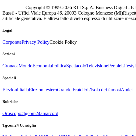
Copyright © 1999-
2026
RTI S.p.A. Business Digital - P.I
Bassi) - Uffici Viale Europa 46, 20093 Cologno Monzese (MI)
Rispett
artificiale generativa. È altresì fatto divieto espresso di utilizzare mez
Legal
Corporate
Privacy Policy
Cookie Policy
Sezioni
Cronaca
Mondo
Economia
Politica
Spettacolo
Televisione
People
Lifestyl
Speciali
Elezioni Italia
Elezioni estero
Grande Fratello
L'isola dei famosi
Amici
Rubriche
Oroscopo
#tgcom24amarcord
Tgcom24 Consiglia