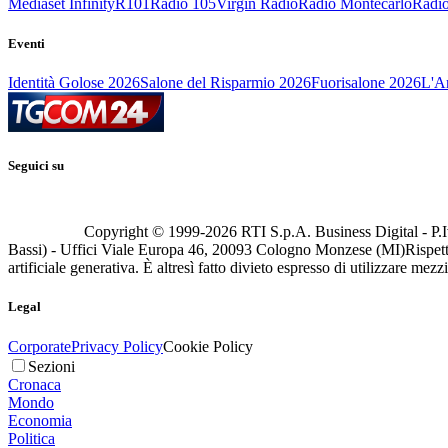
Mediaset Infinity
R101
Radio 105
Virgin Radio
Radio Montecarlo
Radio
Eventi
Identità Golose 2026
Salone del Risparmio 2026
Fuorisalone 2026
L'Ar
Seguici su
Copyright © 1999-
2026
RTI S.p.A. Business Digital - P.I
Bassi) - Uffici Viale Europa 46, 20093 Cologno Monzese (MI)
Rispett
artificiale generativa. È altresì fatto divieto espresso di utilizzare mez
Legal
Corporate
Privacy Policy
Cookie Policy
Sezioni
Cronaca
Mondo
Economia
Politica