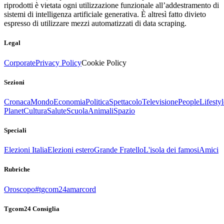
riprodotti è vietata ogni utilizzazione funzionale all’addestramento di
sistemi di intelligenza artificiale generativa. È altresì fatto divieto
espresso di utilizzare mezzi automatizzati di data scraping.
Legal
Corporate
Privacy Policy
Cookie Policy
Sezioni
Cronaca
Mondo
Economia
Politica
Spettacolo
Televisione
People
Lifestyl
Planet
Cultura
Salute
Scuola
Animali
Spazio
Speciali
Elezioni Italia
Elezioni estero
Grande Fratello
L'isola dei famosi
Amici
Rubriche
Oroscopo
#tgcom24amarcord
Tgcom24 Consiglia