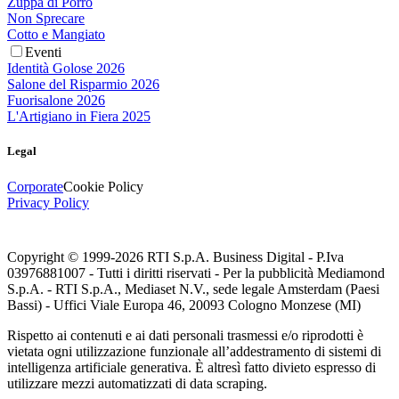
Zuppa di Porro
Non Sprecare
Cotto e Mangiato
Eventi
Identità Golose 2026
Salone del Risparmio 2026
Fuorisalone 2026
L'Artigiano in Fiera 2025
Legal
Corporate
Cookie Policy
Privacy Policy
Copyright © 1999-
2026
RTI S.p.A. Business Digital - P.Iva
03976881007 - Tutti i diritti riservati - Per la pubblicità Mediamond
S.p.A. - RTI S.p.A., Mediaset N.V., sede legale Amsterdam (Paesi
Bassi) - Uffici Viale Europa 46, 20093 Cologno Monzese (MI)
Rispetto ai contenuti e ai dati personali trasmessi e/o riprodotti è
vietata ogni utilizzazione funzionale all’addestramento di sistemi di
intelligenza artificiale generativa. È altresì fatto divieto espresso di
utilizzare mezzi automatizzati di data scraping.