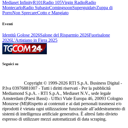
Mediaset Infinity
R101
Radio 105
Virgin Radio
Radio
Montecarlo
Radio Subasio
Comingsoon
Superguidatv
Zuppa di
Porro
Non Sprecare
Cotto e Mangiato
Eventi
Identità Golose 2026
Salone del Risparmio 2026
Fuorisalone
2026
L'Artigiano in Fiera 2025
Seguici su
Copyright © 1999-
2026
RTI S.p.A. Business Digital -
P.Iva 03976881007 - Tutti i diritti riservati - Per la pubblicità
Mediamond S.p.A. - RTI S.p.A., Mediaset N.V., sede legale
Amsterdam (Paesi Bassi) - Uffici Viale Europa 46, 20093 Cologno
Monzese (MI)
Rispetto ai contenuti e ai dati personali trasmessi e/o
riprodotti è vietata ogni utilizzazione funzionale all’addestramento di
sistemi di intelligenza artificiale generativa. È altresì fatto divieto
espresso di utilizzare mezzi automatizzati di data scraping.