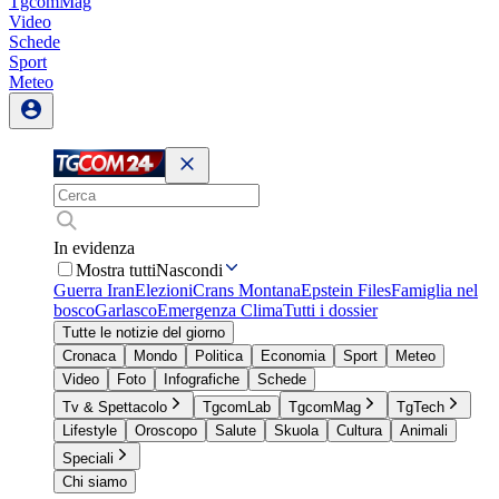
TgcomMag
Video
Schede
Sport
Meteo
In evidenza
Mostra tutti
Nascondi
Guerra Iran
Elezioni
Crans Montana
Epstein Files
Famiglia nel
bosco
Garlasco
Emergenza Clima
Tutti i dossier
Tutte le notizie del giorno
Cronaca
Mondo
Politica
Economia
Sport
Meteo
Video
Foto
Infografiche
Schede
Tv & Spettacolo
TgcomLab
TgcomMag
TgTech
Lifestyle
Oroscopo
Salute
Skuola
Cultura
Animali
Speciali
Chi siamo