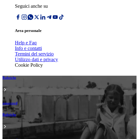
Seguici anche su
Area personale
Help e Faq
Info e contatti
Termini del servizio
Utilizzo dati e privacy
Cookie Policy
Rubriche
amarcord
Rubriche