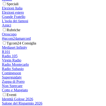
Speciali
Elezioni Italia
Elezioni estero
Grande Fratello
L'isola dei famosi
Amici
Rubriche
Oroscopo
#tgcom24amarcord
Tgcom24 Consiglia
Mediaset Infinity
R101
Radio 105
Virgin Radio
Radio Montecarlo
Radio Subasio
Comingsoon
Superguidatv
Zuppa di Porro
Non Sprecare
Cotto e Mangiato
Eventi
Identità Golose 2026
Salone del Risparmio 2026