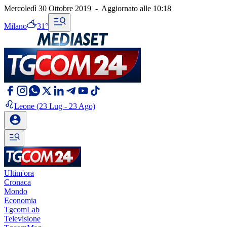
Mercoledì 30 Ottobre 2019
-
Aggiornato alle
10:18
Milano
31°
Leone
(23 Lug - 23 Ago)
Ultim'ora
Cronaca
Mondo
Economia
TgcomLab
Televisione