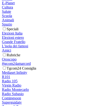
E-Planet
Cultura
Salute
Scuola
Animali
Spazio
Speciali
Elezioni Italia
Elezioni estero
Grande Fratello
L'isola dei famosi
Amici
Rubriche
Oroscopo
#tgcom24amarcord
Tgcom24 Consiglia
Mediaset Infinity
R101
Radio 105
Virgin Radio
Radio Montecarlo
Radio Subasio
Comingsoon
Superguidatv