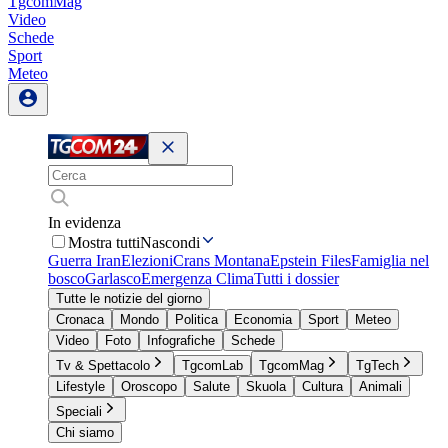
TgcomMag
Video
Schede
Sport
Meteo
In evidenza
Mostra tutti
Nascondi
Guerra Iran
Elezioni
Crans Montana
Epstein Files
Famiglia nel
bosco
Garlasco
Emergenza Clima
Tutti i dossier
Tutte le notizie del giorno
Cronaca
Mondo
Politica
Economia
Sport
Meteo
Video
Foto
Infografiche
Schede
Tv & Spettacolo
TgcomLab
TgcomMag
TgTech
Lifestyle
Oroscopo
Salute
Skuola
Cultura
Animali
Speciali
Chi siamo