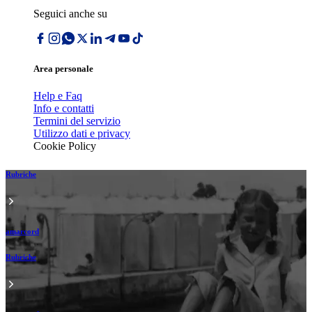
Seguici anche su
Area personale
Help e Faq
Info e contatti
Termini del servizio
Utilizzo dati e privacy
Cookie Policy
Rubriche
amarcord
Rubriche