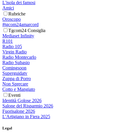
L'isola dei famosi
Amici
Rubriche
Oroscopo
#tgcom24amarcord
Tgcom24 Consiglia
Mediaset Infinity
R101
Radio 105
Virgin Radio
Radio Montecarlo
Radio Subasio
Comingsoon
Superguidatv
Zuppa di Porro
Non Sprecare
Cotto e Mangiato
Eventi
Identità Golose 2026
Salone del Risparmio 2026
Fuorisalone 2026
L'Artigiano in Fiera 2025
Legal