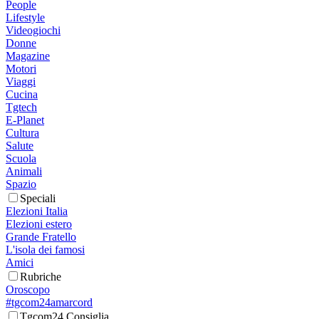
People
Lifestyle
Videogiochi
Donne
Magazine
Motori
Viaggi
Cucina
Tgtech
E-Planet
Cultura
Salute
Scuola
Animali
Spazio
Speciali
Elezioni Italia
Elezioni estero
Grande Fratello
L'isola dei famosi
Amici
Rubriche
Oroscopo
#tgcom24amarcord
Tgcom24 Consiglia