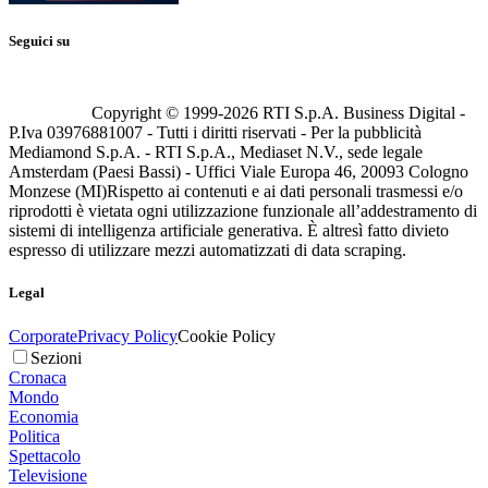
Seguici su
Copyright © 1999-
2026
RTI S.p.A. Business Digital -
P.Iva 03976881007 - Tutti i diritti riservati - Per la pubblicità
Mediamond S.p.A. - RTI S.p.A., Mediaset N.V., sede legale
Amsterdam (Paesi Bassi) - Uffici Viale Europa 46, 20093 Cologno
Monzese (MI)
Rispetto ai contenuti e ai dati personali trasmessi e/o
riprodotti è vietata ogni utilizzazione funzionale all’addestramento di
sistemi di intelligenza artificiale generativa. È altresì fatto divieto
espresso di utilizzare mezzi automatizzati di data scraping.
Legal
Corporate
Privacy Policy
Cookie Policy
Sezioni
Cronaca
Mondo
Economia
Politica
Spettacolo
Televisione