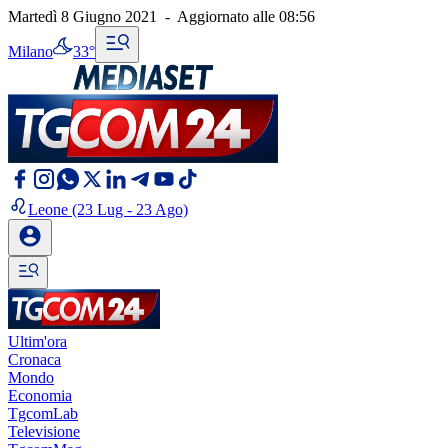
Martedì 8 Giugno 2021
-
Aggiornato alle
08:56
Milano
33°
Leone
(23 Lug - 23 Ago)
Ultim'ora
Cronaca
Mondo
Economia
TgcomLab
Televisione