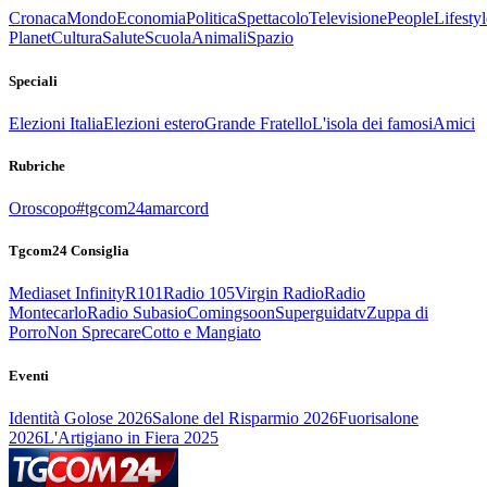
Cronaca
Mondo
Economia
Politica
Spettacolo
Televisione
People
Lifestyl
Planet
Cultura
Salute
Scuola
Animali
Spazio
Speciali
Elezioni Italia
Elezioni estero
Grande Fratello
L'isola dei famosi
Amici
Rubriche
Oroscopo
#tgcom24amarcord
Tgcom24 Consiglia
Mediaset Infinity
R101
Radio 105
Virgin Radio
Radio
Montecarlo
Radio Subasio
Comingsoon
Superguidatv
Zuppa di
Porro
Non Sprecare
Cotto e Mangiato
Eventi
Identità Golose 2026
Salone del Risparmio 2026
Fuorisalone
2026
L'Artigiano in Fiera 2025