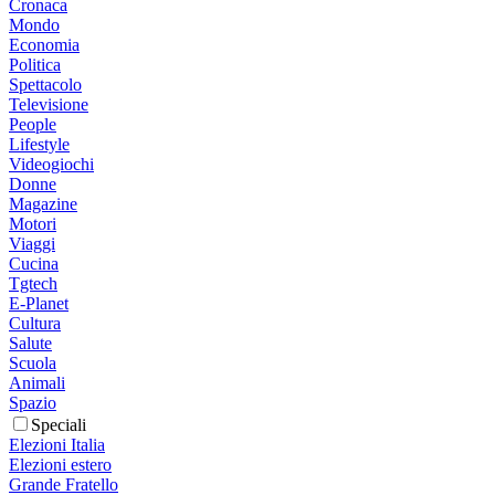
Cronaca
Mondo
Economia
Politica
Spettacolo
Televisione
People
Lifestyle
Videogiochi
Donne
Magazine
Motori
Viaggi
Cucina
Tgtech
E-Planet
Cultura
Salute
Scuola
Animali
Spazio
Speciali
Elezioni Italia
Elezioni estero
Grande Fratello