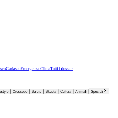
osco
Garlasco
Emergenza Clima
Tutti i dossier
estyle
Oroscopo
Salute
Skuola
Cultura
Animali
Speciali