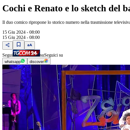
Cochi e Renato e lo sketch del b
Il duo comico ripropone lo storico numero nella trasmissione televisiva,
15 Giu 2024 - 08:00
15 Giu 2024 - 08:00
Segui
su
Seguici su
whatsapp
discover