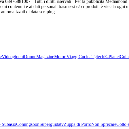
va 03976881007 - Tutti i diritti riservati - Per la pubblicità Mediamon
o ai contenuti e ai dati personali trasmessi e/o riprodotti è vietata ogni 
zi automatizzati di data scraping.
e
Videogiochi
Donne
Magazine
Motori
Viaggi
Cucina
Tgtech
E-Planet
Cult
 Subasio
Comingsoon
Superguidatv
Zuppa di Porro
Non Sprecare
Cotto 