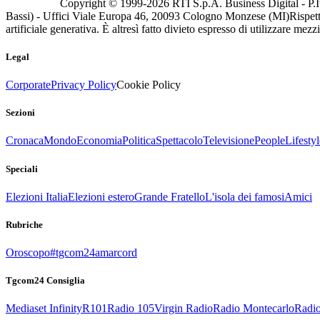
Copyright © 1999-
2026
RTI S.p.A. Business Digital - P.I
Bassi) - Uffici Viale Europa 46, 20093 Cologno Monzese (MI)
Rispett
artificiale generativa. È altresì fatto divieto espresso di utilizzare mez
Legal
Corporate
Privacy Policy
Cookie Policy
Sezioni
Cronaca
Mondo
Economia
Politica
Spettacolo
Televisione
People
Lifestyl
Speciali
Elezioni Italia
Elezioni estero
Grande Fratello
L'isola dei famosi
Amici
Rubriche
Oroscopo
#tgcom24amarcord
Tgcom24 Consiglia
Mediaset Infinity
R101
Radio 105
Virgin Radio
Radio Montecarlo
Radio