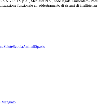
d S.p.A. - RTI S.p.A., Mediaset N.V., sede legale Amsterdam (Paesi
utilizzazione funzionale all’addestramento di sistemi di intelligenza
ura
Salute
Scuola
Animali
Spazio
e Mangiato