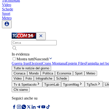
TgcomMag
Video
Schede
Sport
Meteo
In evidenza
Mostra tutti
Nascondi
Guerra Iran
Elezioni
Crans Montana
Epstein Files
Famiglia nel b
Tutte le notizie del giorno
Cronaca
Mondo
Politica
Economia
Sport
Meteo
Video
Foto
Infografiche
Schede
Tv & Spettacolo
TgcomLab
TgcomMag
TgTech
Lif
Chi siamo
Seguici anche su