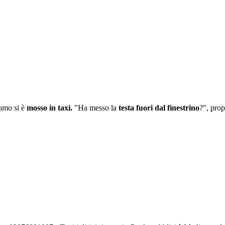
uomo si è
mosso in taxi.
"Ha messo la
testa fuori dal finestrino
?", prop