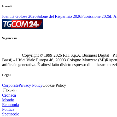
Eventi
Identità Golose 2026
Salone del Risparmio 2026
Fuorisalone 2026
L'Ar
Seguici su
Copyright © 1999-
2026
RTI S.p.A. Business Digital - P.I
Bassi) - Uffici Viale Europa 46, 20093 Cologno Monzese (MI)
Rispett
artificiale generativa. È altresì fatto divieto espresso di utilizzare mez
Legal
Corporate
Privacy Policy
Cookie Policy
Sezioni
Cronaca
Mondo
Economia
Politica
Spettacolo