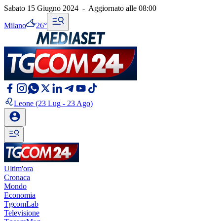
Sabato 15 Giugno 2024
-
Aggiornato alle
08:00
Milano
26°
Leone
(23 Lug - 23 Ago)
Ultim'ora
Cronaca
Mondo
Economia
TgcomLab
Televisione