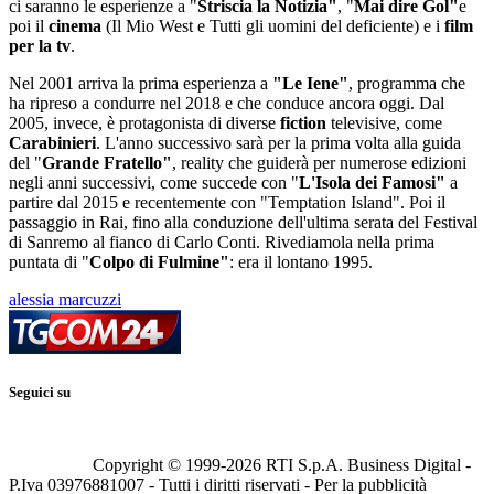
ci saranno le esperienze a "
Striscia la Notizia"
, "
Mai dire Gol"
e
poi il
cinema
(Il Mio West e Tutti gli uomini del deficiente) e i
film
per la tv
.
Nel 2001 arriva la prima esperienza a
"Le Iene"
, programma che
ha ripreso a condurre nel 2018 e che conduce ancora oggi. Dal
2005, invece, è protagonista di diverse
fiction
televisive, come
Carabinieri
. L'anno successivo sarà per la prima volta alla guida
del "
Grande Fratello"
, reality che guiderà per numerose edizioni
negli anni successivi, come succede con "
L'Isola dei
Famosi"
a
partire dal 2015 e recentemente con "Temptation Island". Poi il
passaggio in Rai, fino alla conduzione dell'ultima serata del Festival
di Sanremo al fianco di Carlo Conti. Rivediamola nella prima
puntata di "
Colpo di Fulmine"
: era il lontano 1995.
alessia marcuzzi
Seguici su
Copyright © 1999-
2026
RTI S.p.A. Business Digital -
P.Iva 03976881007 - Tutti i diritti riservati - Per la pubblicità