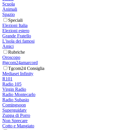
Scuola
Animali
Spazio
Speciali
Elezioni Italia
Elezioni estero
Grande Fratello
L'isola dei famosi
Amici
Rubriche
Oroscopo
#tgcom24amarcord
Tgcom24 Consiglia
Mediaset Infinity
R101
Radio 105
Virgin Radio
Radio Montecarlo
Radio Subasio
Comingsoon
Superguidatv
Zuppa di Porro
Non Sprecare
Cotto e Mangiato