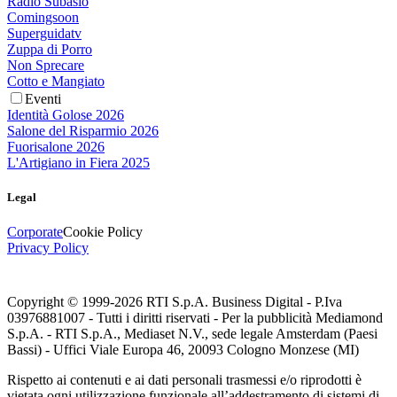
Radio Subasio
Comingsoon
Superguidatv
Zuppa di Porro
Non Sprecare
Cotto e Mangiato
Eventi
Identità Golose 2026
Salone del Risparmio 2026
Fuorisalone 2026
L'Artigiano in Fiera 2025
Legal
Corporate
Cookie Policy
Privacy Policy
Copyright © 1999-
2026
RTI S.p.A. Business Digital - P.Iva
03976881007 - Tutti i diritti riservati - Per la pubblicità Mediamond
S.p.A. - RTI S.p.A., Mediaset N.V., sede legale Amsterdam (Paesi
Bassi) - Uffici Viale Europa 46, 20093 Cologno Monzese (MI)
Rispetto ai contenuti e ai dati personali trasmessi e/o riprodotti è
vietata ogni utilizzazione funzionale all’addestramento di sistemi di