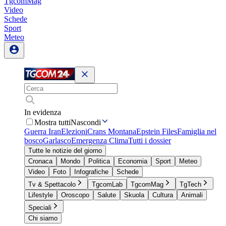
TgcomMag
Video
Schede
Sport
Meteo
In evidenza
Mostra tutti
Nascondi
Guerra Iran
Elezioni
Crans Montana
Epstein Files
Famiglia nel
bosco
Garlasco
Emergenza Clima
Tutti i dossier
Tutte le notizie del giorno
Cronaca
Mondo
Politica
Economia
Sport
Meteo
Video
Foto
Infografiche
Schede
Tv & Spettacolo
TgcomLab
TgcomMag
TgTech
Lifestyle
Oroscopo
Salute
Skuola
Cultura
Animali
Speciali
Chi siamo