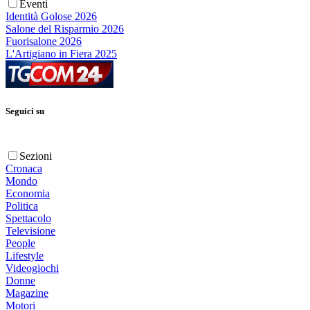
Eventi
Identità Golose 2026
Salone del Risparmio 2026
Fuorisalone 2026
L'Artigiano in Fiera 2025
Seguici su
Sezioni
Cronaca
Mondo
Economia
Politica
Spettacolo
Televisione
People
Lifestyle
Videogiochi
Donne
Magazine
Motori