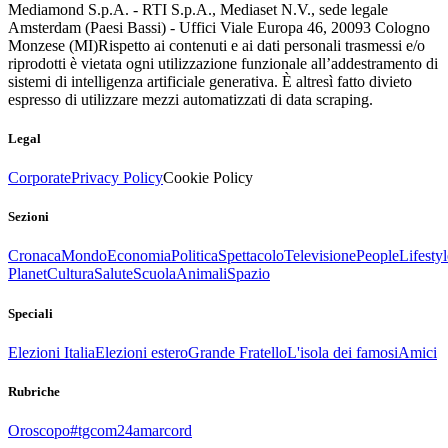
Mediamond S.p.A. - RTI S.p.A., Mediaset N.V., sede legale
Amsterdam (Paesi Bassi) - Uffici Viale Europa 46, 20093 Cologno
Monzese (MI)
Rispetto ai contenuti e ai dati personali trasmessi e/o
riprodotti è vietata ogni utilizzazione funzionale all’addestramento di
sistemi di intelligenza artificiale generativa. È altresì fatto divieto
espresso di utilizzare mezzi automatizzati di data scraping.
Legal
Corporate
Privacy Policy
Cookie Policy
Sezioni
Cronaca
Mondo
Economia
Politica
Spettacolo
Televisione
People
Lifestyl
Planet
Cultura
Salute
Scuola
Animali
Spazio
Speciali
Elezioni Italia
Elezioni estero
Grande Fratello
L'isola dei famosi
Amici
Rubriche
Oroscopo
#tgcom24amarcord