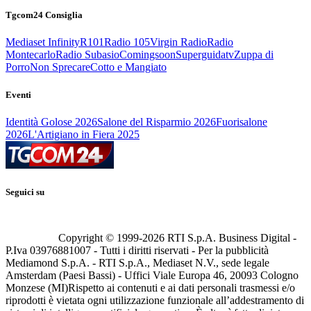
Tgcom24 Consiglia
Mediaset Infinity
R101
Radio 105
Virgin Radio
Radio
Montecarlo
Radio Subasio
Comingsoon
Superguidatv
Zuppa di
Porro
Non Sprecare
Cotto e Mangiato
Eventi
Identità Golose 2026
Salone del Risparmio 2026
Fuorisalone
2026
L'Artigiano in Fiera 2025
Seguici su
Copyright © 1999-
2026
RTI S.p.A. Business Digital -
P.Iva 03976881007 - Tutti i diritti riservati - Per la pubblicità
Mediamond S.p.A. - RTI S.p.A., Mediaset N.V., sede legale
Amsterdam (Paesi Bassi) - Uffici Viale Europa 46, 20093 Cologno
Monzese (MI)
Rispetto ai contenuti e ai dati personali trasmessi e/o
riprodotti è vietata ogni utilizzazione funzionale all’addestramento di