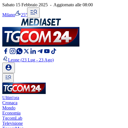
Sabato 15 Febbraio 2025
-
Aggiornato alle
08:00
Milano
25°
Leone
(23 Lug - 23 Ago)
Ultim'ora
Cronaca
Mondo
Economia
TgcomLab
Televisione