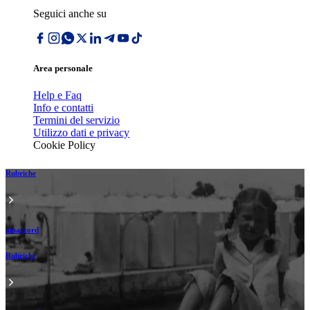
Seguici anche su
Area personale
Help e Faq
Info e contatti
Termini del servizio
Utilizzo dati e privacy
Cookie Policy
Rubriche
amarcord
Rubriche