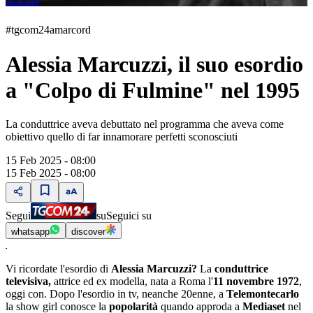
amarcord
#tgcom24amarcord
Alessia Marcuzzi, il suo esordio
a "Colpo di Fulmine" nel 1995
La conduttrice aveva debuttato nel programma che aveva come
obiettivo quello di far innamorare perfetti sconosciuti
15 Feb 2025 - 08:00
15 Feb 2025 - 08:00
Segui
su
Seguici su
whatsapp
discover
Vi ricordate l'esordio di
Alessia Marcuzzi?
La
conduttrice
televisiva,
attrice ed ex modella, nata a Roma l'
11 novembre 1972
,
oggi con. Dopo l'esordio in tv, neanche 20enne, a
Telemontecarlo
la show girl conosce la
popolarità
quando approda a
Mediaset
nel