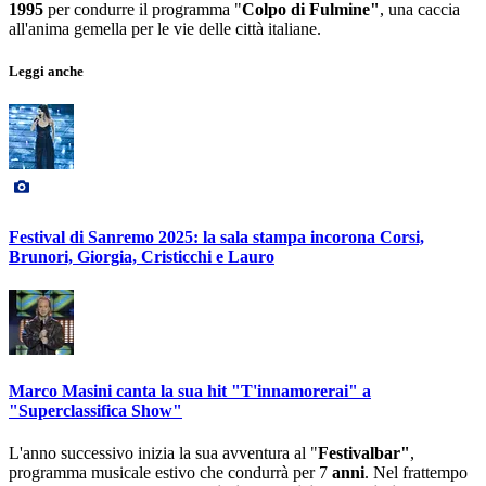
1995
per condurre il programma "
Colpo di Fulmine"
, una caccia
all'anima gemella per le vie delle città italiane.
Leggi anche
Festival di Sanremo 2025: la sala stampa incorona Corsi,
Brunori, Giorgia, Cristicchi e Lauro
Marco Masini canta la sua hit "T'innamorerai" a
"Superclassifica Show"
L'anno successivo inizia la sua avventura al "
Festivalbar"
,
programma musicale estivo che condurrà per 7
anni
. Nel frattempo