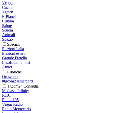
Viaggi
Cucina
Tgtech
E-Planet
Cultura
Salute
Scuola
Animali
Spazio
Speciali
Elezioni Italia
Elezioni estero
Grande Fratello
L'isola dei famosi
Amici
Rubriche
Oroscopo
#tgcom24amarcord
Tgcom24 Consiglia
Mediaset Infinity
R101
Radio 105
Virgin Radio
Radio Montecarlo