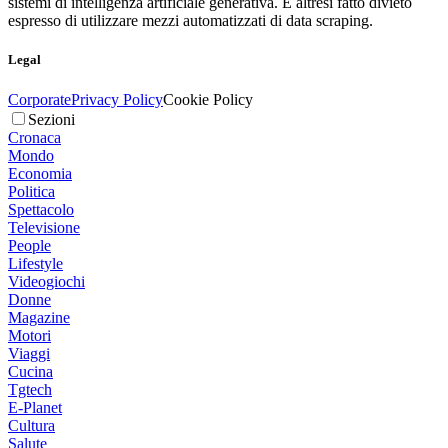
sistemi di intelligenza artificiale generativa. È altresì fatto divieto
espresso di utilizzare mezzi automatizzati di data scraping.
Legal
Corporate
Privacy Policy
Cookie Policy
Sezioni
Cronaca
Mondo
Economia
Politica
Spettacolo
Televisione
People
Lifestyle
Videogiochi
Donne
Magazine
Motori
Viaggi
Cucina
Tgtech
E-Planet
Cultura
Salute