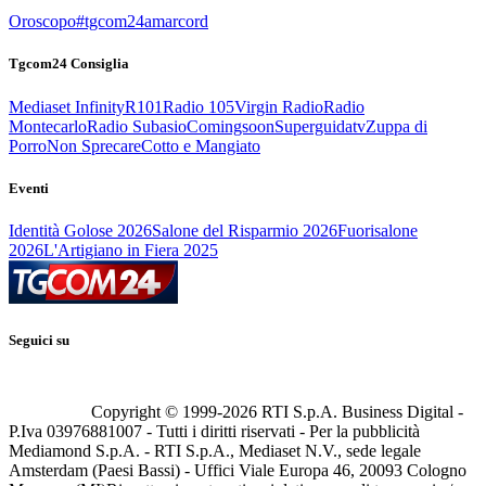
Oroscopo
#tgcom24amarcord
Tgcom24 Consiglia
Mediaset Infinity
R101
Radio 105
Virgin Radio
Radio
Montecarlo
Radio Subasio
Comingsoon
Superguidatv
Zuppa di
Porro
Non Sprecare
Cotto e Mangiato
Eventi
Identità Golose 2026
Salone del Risparmio 2026
Fuorisalone
2026
L'Artigiano in Fiera 2025
Seguici su
Copyright © 1999-
2026
RTI S.p.A. Business Digital -
P.Iva 03976881007 - Tutti i diritti riservati - Per la pubblicità
Mediamond S.p.A. - RTI S.p.A., Mediaset N.V., sede legale
Amsterdam (Paesi Bassi) - Uffici Viale Europa 46, 20093 Cologno