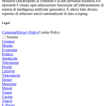
Monzese (MI)
Rispetto ai contenuti e ai dati personali trasmessi e/o
riprodotti è vietata ogni utilizzazione funzionale all’addestramento di
sistemi di intelligenza artificiale generativa. È altresì fatto divieto
espresso di utilizzare mezzi automatizzati di data scraping.
Legal
Corporate
Privacy Policy
Cookie Policy
Sezioni
Cronaca
Mondo
Economia
Politica
Spettacolo
Televisione
People
Lifestyle
Videogiochi
Donne
Magazine
Motori
Viaggi
Cucina
Tgtech
E-Planet