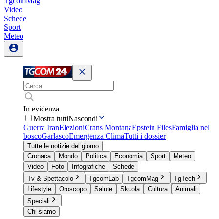
TgcomMag
Video
Schede
Sport
Meteo
In evidenza
Mostra tutti
Nascondi
Guerra Iran
Elezioni
Crans Montana
Epstein Files
Famiglia nel
bosco
Garlasco
Emergenza Clima
Tutti i dossier
Tutte le notizie del giorno
Cronaca
Mondo
Politica
Economia
Sport
Meteo
Video
Foto
Infografiche
Schede
Tv & Spettacolo
TgcomLab
TgcomMag
TgTech
Lifestyle
Oroscopo
Salute
Skuola
Cultura
Animali
Speciali
Chi siamo