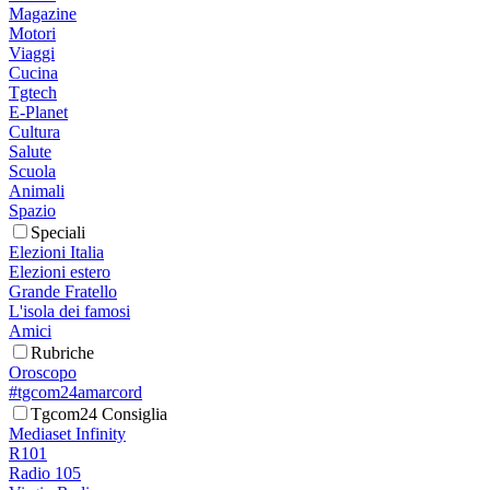
Magazine
Motori
Viaggi
Cucina
Tgtech
E-Planet
Cultura
Salute
Scuola
Animali
Spazio
Speciali
Elezioni Italia
Elezioni estero
Grande Fratello
L'isola dei famosi
Amici
Rubriche
Oroscopo
#tgcom24amarcord
Tgcom24 Consiglia
Mediaset Infinity
R101
Radio 105