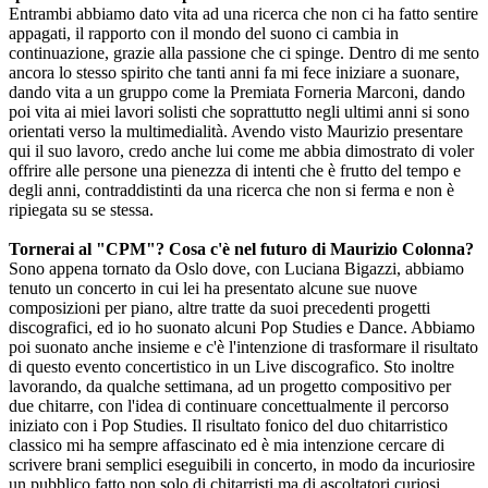
Entrambi abbiamo dato vita ad una ricerca che non ci ha fatto sentire
appagati, il rapporto con il mondo del suono ci cambia in
continuazione, grazie alla passione che ci spinge. Dentro di me sento
ancora lo stesso spirito che tanti anni fa mi fece iniziare a suonare,
dando vita a un gruppo come la Premiata Forneria Marconi, dando
poi vita ai miei lavori solisti che soprattutto negli ultimi anni si sono
orientati verso la multimedialità. Avendo visto Maurizio presentare
qui il suo lavoro, credo anche lui come me abbia dimostrato di voler
offrire alle persone una pienezza di intenti che è frutto del tempo e
degli anni, contraddistinti da una ricerca che non si ferma e non è
ripiegata su se stessa.
Tornerai al "CPM"? Cosa c'è nel futuro di Maurizio Colonna?
Sono appena tornato da Oslo dove, con Luciana Bigazzi, abbiamo
tenuto un concerto in cui lei ha presentato alcune sue nuove
composizioni per piano, altre tratte da suoi precedenti progetti
discografici, ed io ho suonato alcuni Pop Studies e Dance. Abbiamo
poi suonato anche insieme e c'è l'intenzione di trasformare il risultato
di questo evento concertistico in un Live discografico. Sto inoltre
lavorando, da qualche settimana, ad un progetto compositivo per
due chitarre, con l'idea di continuare concettualmente il percorso
iniziato con i Pop Studies. Il risultato fonico del duo chitarristico
classico mi ha sempre affascinato ed è mia intenzione cercare di
scrivere brani semplici eseguibili in concerto, in modo da incuriosire
un pubblico fatto non solo di chitarristi ma di ascoltatori curiosi,