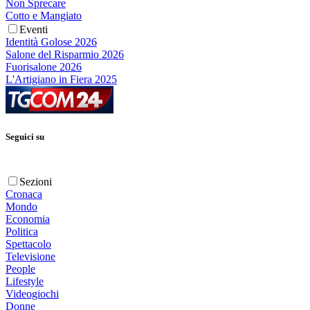
Non Sprecare
Cotto e Mangiato
Eventi
Identità Golose 2026
Salone del Risparmio 2026
Fuorisalone 2026
L'Artigiano in Fiera 2025
Seguici su
Sezioni
Cronaca
Mondo
Economia
Politica
Spettacolo
Televisione
People
Lifestyle
Videogiochi
Donne