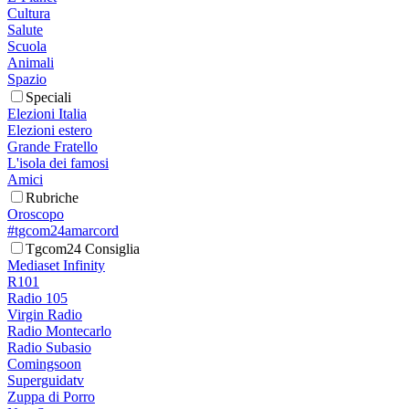
Cultura
Salute
Scuola
Animali
Spazio
Speciali
Elezioni Italia
Elezioni estero
Grande Fratello
L'isola dei famosi
Amici
Rubriche
Oroscopo
#tgcom24amarcord
Tgcom24 Consiglia
Mediaset Infinity
R101
Radio 105
Virgin Radio
Radio Montecarlo
Radio Subasio
Comingsoon
Superguidatv
Zuppa di Porro