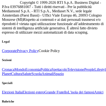
Copyright © 1999-
2026
RTI S.p.A. Business Digital -
P.Iva 03976881007 - Tutti i diritti riservati - Per la pubblicità
Mediamond S.p.A. - RTI S.p.A., Mediaset N.V., sede legale
Amsterdam (Paesi Bassi) - Uffici Viale Europa 46, 20093 Cologno
Monzese (MI)
Rispetto ai contenuti e ai dati personali trasmessi e/o
riprodotti è vietata ogni utilizzazione funzionale all’addestramento di
sistemi di intelligenza artificiale generativa. È altresì fatto divieto
espresso di utilizzare mezzi automatizzati di data scraping.
Legal
Corporate
Privacy Policy
Cookie Policy
Sezioni
Cronaca
Mondo
Economia
Politica
Spettacolo
Televisione
People
Lifestyl
Planet
Cultura
Salute
Scuola
Animali
Spazio
Speciali
Elezioni Italia
Elezioni estero
Grande Fratello
L'isola dei famosi
Amici
Rubriche