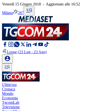
Venerdì 15 Giugno 2018
-
Aggiornato alle
16:52
Milano
26°
Leone
(23 Lug - 23 Ago)
Ultim'ora
Cronaca
Mondo
Economia
TgcomLab
Televisione