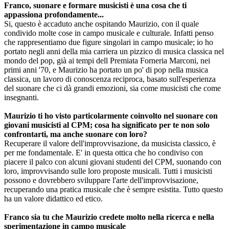
Franco, suonare e formare musicisti è una cosa che ti
appassiona profondamente...
Si, questo è accaduto anche ospitando Maurizio, con il quale
condivido molte cose in campo musicale e culturale. Infatti penso
che rappresentiamo due figure singolari in campo musicale; io ho
portato negli anni della mia carriera un pizzico di musica classica nel
mondo del pop, già ai tempi dell Premiata Forneria Marconi, nei
primi anni '70, e Maurizio ha portato un po' di pop nella musica
classica, un lavoro di conoscenza reciproca, basato sull'esperienza
del suonare che ci dà grandi emozioni, sia come musicisti che come
insegnanti.
Maurizio ti ho visto particolarmente coinvolto nel suonare con
giovani musicisti al CPM; cosa ha significato per te non solo
confrontarti, ma anche suonare con loro?
Recuperare il valore dell'improvvisazione, da musicista classico, è
per me fondamentale. E' in questa ottica che ho condiviso con
piacere il palco con alcuni giovani studenti del CPM, suonando con
loro, improvvisando sulle loro proposte musicali. Tutti i musicisti
possono e dovrebbero sviluppare l'arte dell'improvvisazione,
recuperando una pratica musicale che è sempre esistita. Tutto questo
ha un valore didattico ed etico.
Franco sia tu che Maurizio credete molto nella ricerca e nella
sperimentazione in campo musicale