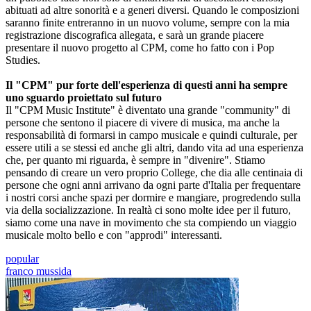
abituati ad altre sonorità e a generi diversi. Quando le composizioni
saranno finite entreranno in un nuovo volume, sempre con la mia
registrazione discografica allegata, e sarà un grande piacere
presentare il nuovo progetto al CPM, come ho fatto con i Pop
Studies.
Il "CPM" pur forte dell'esperienza di questi anni ha sempre
uno sguardo proiettato sul futuro
Il "CPM Music Institute" è diventato una grande "community" di
persone che sentono il piacere di vivere di musica, ma anche la
responsabilità di formarsi in campo musicale e quindi culturale, per
essere utili a se stessi ed anche gli altri, dando vita ad una esperienza
che, per quanto mi riguarda, è sempre in "divenire". Stiamo
pensando di creare un vero proprio College, che dia alle centinaia di
persone che ogni anni arrivano da ogni parte d'Italia per frequentare
i nostri corsi anche spazi per dormire e mangiare, progredendo sulla
via della socializzazione. In realtà ci sono molte idee per il futuro,
siamo come una nave in movimento che sta compiendo un viaggio
musicale molto bello e con "approdi" interessanti.
popular
franco mussida