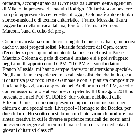
orchestra, accompagnato dall'Orchestra da Camera dell'Angelicum
di Milano, in presenza di Joaquin Rodrigo. Chitarrista-compositore
tra i più rappresentativi ed eclettici di oggi, Colonna è autore di libri
storico-musicali e di tecnica chitarristica. Franco Mussida, figura
leggendaria della musica italiana, fondò la Premiata Forneria
Marconi, band di culto del prog.
Come chitarrista ha suonato con i big della musica italiana, numerosi
anche vi suoi progetti solisti. Mussida fondatore del Cpm, centro
d'eccellenza per l'apprendimento della musica nel nostro Paese.
Maurizio Colonna ci parla di come è iniziato e si è poi sviluppato
negli anni il rapporto con il CPM: "Il CPM e il suo fondatore,
Franco Mussida, mi hanno sempre riservato un'attenzione speciale.
Negli anni le mie esperienze musicali, sia solistiche che in duo, con
il chitarrista jazz-rock Frank Gambale e con la pianista-compositrice
Luciana Bigazzi, sono approdate nell'Auditorium del CPM, accolte
con entusiasmo raro e attenzione competente. Il 10 maggio 2018 ho
presentato i miei POP STUDIES, due volumi pubblicati dalle
Edizioni Curci, in cui sono presenti cinquanta composizioni per
chitarra e una special tack, Liverpool - Homage to the Beatles, per
due chitarre. Ho scritto questi brani con l'intenzione di produrre una
sintesi creativa in cui le diverse esperienze musicali dei nostri anni
potessero emergere all'interno di una scrittura classica dedicata ai
giovani chitarristi classici".