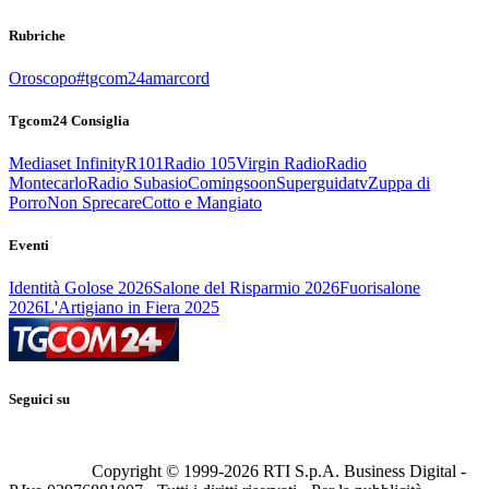
Rubriche
Oroscopo
#tgcom24amarcord
Tgcom24 Consiglia
Mediaset Infinity
R101
Radio 105
Virgin Radio
Radio
Montecarlo
Radio Subasio
Comingsoon
Superguidatv
Zuppa di
Porro
Non Sprecare
Cotto e Mangiato
Eventi
Identità Golose 2026
Salone del Risparmio 2026
Fuorisalone
2026
L'Artigiano in Fiera 2025
Seguici su
Copyright © 1999-
2026
RTI S.p.A. Business Digital -