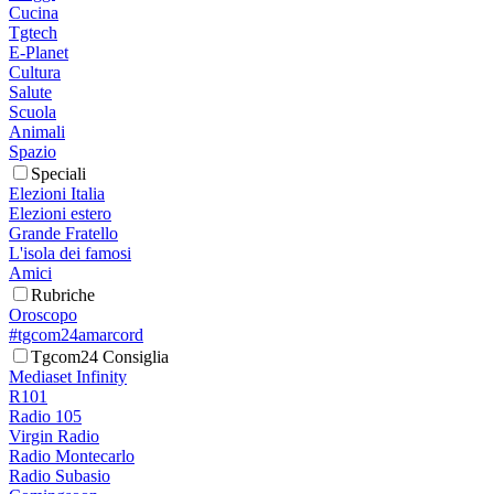
Cucina
Tgtech
E-Planet
Cultura
Salute
Scuola
Animali
Spazio
Speciali
Elezioni Italia
Elezioni estero
Grande Fratello
L'isola dei famosi
Amici
Rubriche
Oroscopo
#tgcom24amarcord
Tgcom24 Consiglia
Mediaset Infinity
R101
Radio 105
Virgin Radio
Radio Montecarlo
Radio Subasio