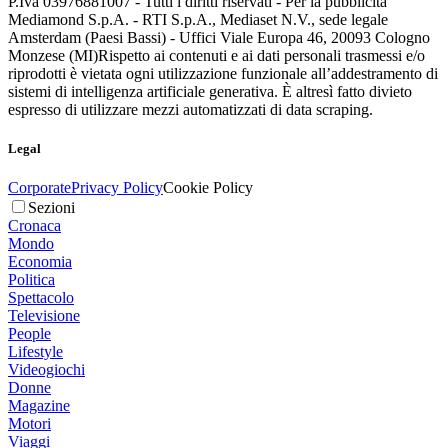
P.Iva 03976881007 - Tutti i diritti riservati - Per la pubblicità
Mediamond S.p.A. - RTI S.p.A., Mediaset N.V., sede legale
Amsterdam (Paesi Bassi) - Uffici Viale Europa 46, 20093 Cologno
Monzese (MI)
Rispetto ai contenuti e ai dati personali trasmessi e/o
riprodotti è vietata ogni utilizzazione funzionale all’addestramento di
sistemi di intelligenza artificiale generativa. È altresì fatto divieto
espresso di utilizzare mezzi automatizzati di data scraping.
Legal
Corporate
Privacy Policy
Cookie Policy
Sezioni
Cronaca
Mondo
Economia
Politica
Spettacolo
Televisione
People
Lifestyle
Videogiochi
Donne
Magazine
Motori
Viaggi