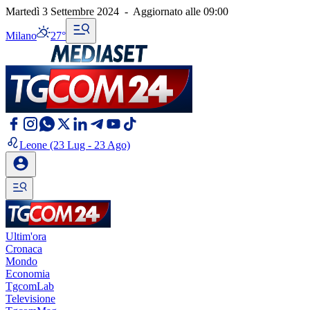
Martedì 3 Settembre 2024
-
Aggiornato alle
09:00
Milano
27°
Leone
(23 Lug - 23 Ago)
Ultim'ora
Cronaca
Mondo
Economia
TgcomLab
Televisione