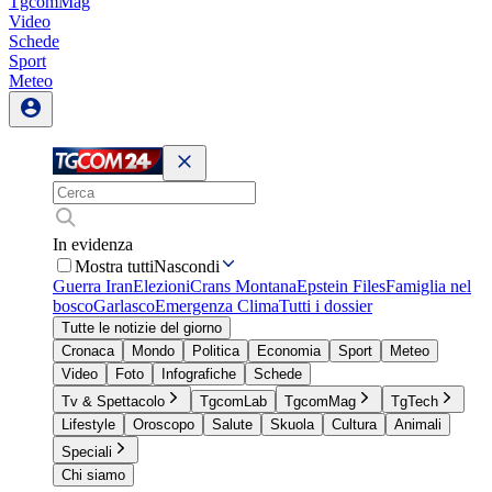
TgcomMag
Video
Schede
Sport
Meteo
In evidenza
Mostra tutti
Nascondi
Guerra Iran
Elezioni
Crans Montana
Epstein Files
Famiglia nel
bosco
Garlasco
Emergenza Clima
Tutti i dossier
Tutte le notizie del giorno
Cronaca
Mondo
Politica
Economia
Sport
Meteo
Video
Foto
Infografiche
Schede
Tv & Spettacolo
TgcomLab
TgcomMag
TgTech
Lifestyle
Oroscopo
Salute
Skuola
Cultura
Animali
Speciali
Chi siamo