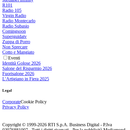
R101
Radio 105
Virgin Radio
Radio Montecarlo
Radio Subasio
Comingsoon
Superguidatv
Zuppa di Porro
Non Sprecare
Cotto e Mangiato
Eventi
Identità Golose 2026
Salone del Risparmio 2026
Fuorisalone 2026
L'Artigiano in Fiera 2025
Legal
Corporate
Cookie Policy
Privacy Policy
Copyright © 1999-
2026
RTI S.p.A. Business Digital - P.Iva
03976881007 - Tutti i diritti riservati - Per la pubblicità Mediamond