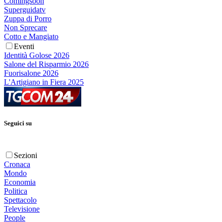
Comingsoon
Superguidatv
Zuppa di Porro
Non Sprecare
Cotto e Mangiato
Eventi
Identità Golose 2026
Salone del Risparmio 2026
Fuorisalone 2026
L'Artigiano in Fiera 2025
Seguici su
Sezioni
Cronaca
Mondo
Economia
Politica
Spettacolo
Televisione
People