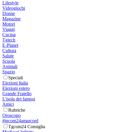
Lifestyle
Videogiochi
Donne
Magazine
Motori
Viaggi
Cucina
Tgtech
E-Planet
Cultura
Salute
Scuola
Animali
Spazio
Speciali
Elezioni Italia
Elezioni estero
Grande Fratello
L'isola dei famosi
Amici
Rubriche
Oroscopo
#tgcom24amarcord
Tgcom24 Consiglia
Mediaset Infinity