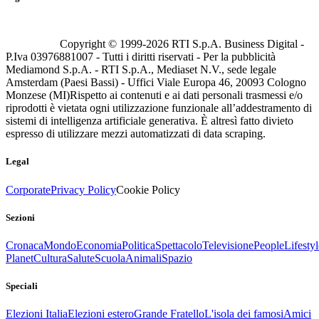
Copyright © 1999-
2026
RTI S.p.A. Business Digital -
P.Iva 03976881007 - Tutti i diritti riservati - Per la pubblicità
Mediamond S.p.A. - RTI S.p.A., Mediaset N.V., sede legale
Amsterdam (Paesi Bassi) - Uffici Viale Europa 46, 20093 Cologno
Monzese (MI)
Rispetto ai contenuti e ai dati personali trasmessi e/o
riprodotti è vietata ogni utilizzazione funzionale all’addestramento di
sistemi di intelligenza artificiale generativa. È altresì fatto divieto
espresso di utilizzare mezzi automatizzati di data scraping.
Legal
Corporate
Privacy Policy
Cookie Policy
Sezioni
Cronaca
Mondo
Economia
Politica
Spettacolo
Televisione
People
Lifestyl
Planet
Cultura
Salute
Scuola
Animali
Spazio
Speciali
Elezioni Italia
Elezioni estero
Grande Fratello
L'isola dei famosi
Amici