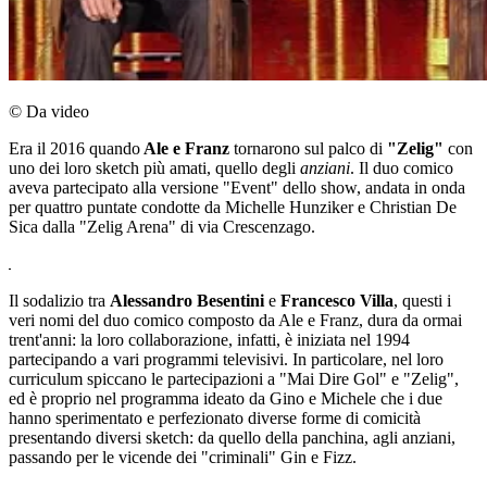
© Da video
Era il 2016 quando
Ale e Franz
tornarono sul palco di
"Zelig"
con
uno dei loro sketch più amati, quello degli
anziani
. Il duo comico
aveva partecipato alla versione "Event" dello show, andata in onda
per quattro puntate condotte da Michelle Hunziker e Christian De
Sica dalla "Zelig Arena" di via Crescenzago.
Il sodalizio tra
Alessandro Besentini
e
Francesco Villa
, questi i
veri nomi del duo comico composto da Ale e Franz, dura da ormai
trent'anni: la loro collaborazione, infatti, è iniziata nel 1994
partecipando a vari programmi televisivi. In particolare, nel loro
curriculum spiccano le partecipazioni a "Mai Dire Gol" e "Zelig",
ed è proprio nel programma ideato da Gino e Michele che i due
hanno sperimentato e perfezionato diverse forme di comicità
presentando diversi sketch: da quello della panchina, agli anziani,
passando per le vicende dei "criminali" Gin e Fizz.