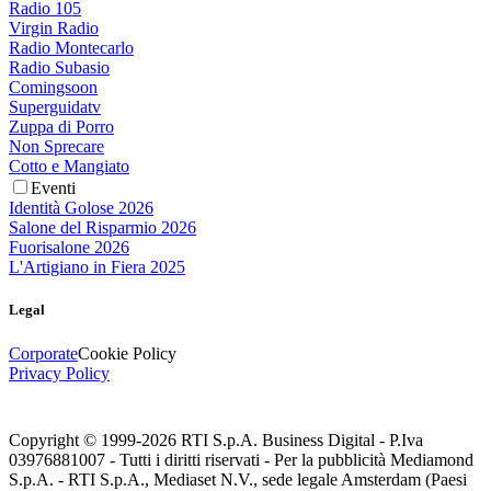
Radio 105
Virgin Radio
Radio Montecarlo
Radio Subasio
Comingsoon
Superguidatv
Zuppa di Porro
Non Sprecare
Cotto e Mangiato
Eventi
Identità Golose 2026
Salone del Risparmio 2026
Fuorisalone 2026
L'Artigiano in Fiera 2025
Legal
Corporate
Cookie Policy
Privacy Policy
Copyright © 1999-
2026
RTI S.p.A. Business Digital - P.Iva
03976881007 - Tutti i diritti riservati - Per la pubblicità Mediamond
S.p.A. - RTI S.p.A., Mediaset N.V., sede legale Amsterdam (Paesi