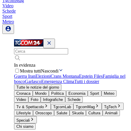
TgcomMag
Video
Schede
Sport
Meteo
In evidenza
Mostra tutti
Nascondi
Guerra Iran
Elezioni
Crans Montana
Epstein Files
Famiglia nel
bosco
Garlasco
Emergenza Clima
Tutti i dossier
Tutte le notizie del giorno
Cronaca
Mondo
Politica
Economia
Sport
Meteo
Video
Foto
Infografiche
Schede
Tv & Spettacolo
TgcomLab
TgcomMag
TgTech
Lifestyle
Oroscopo
Salute
Skuola
Cultura
Animali
Speciali
Chi siamo