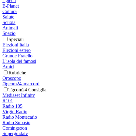
Tgtech
E-Planet
Cultura
Salute
Scuola
Animali
Spazio
Speciali
Elezioni Italia
Elezioni estero
Grande Fratello
L'isola dei famosi
Amici
Rubriche
Oroscopo
#tgcom24amarcord
Tgcom24 Consiglia
Mediaset Infinity
R101
Radio 105
Virgin Radio
Radio Montecarlo
Radio Subasio
Comingsoon
Superguidatv