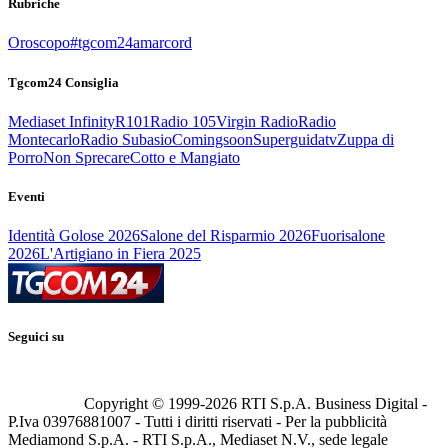
Rubriche
Oroscopo
#tgcom24amarcord
Tgcom24 Consiglia
Mediaset Infinity
R101
Radio 105
Virgin Radio
Radio
Montecarlo
Radio Subasio
Comingsoon
Superguidatv
Zuppa di
Porro
Non Sprecare
Cotto e Mangiato
Eventi
Identità Golose 2026
Salone del Risparmio 2026
Fuorisalone
2026
L'Artigiano in Fiera 2025
Seguici su
Copyright © 1999-
2026
RTI S.p.A. Business Digital -
P.Iva 03976881007 - Tutti i diritti riservati - Per la pubblicità
Mediamond S.p.A. - RTI S.p.A., Mediaset N.V., sede legale