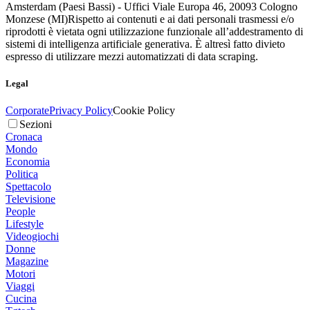
Amsterdam (Paesi Bassi) - Uffici Viale Europa 46, 20093 Cologno
Monzese (MI)
Rispetto ai contenuti e ai dati personali trasmessi e/o
riprodotti è vietata ogni utilizzazione funzionale all’addestramento di
sistemi di intelligenza artificiale generativa. È altresì fatto divieto
espresso di utilizzare mezzi automatizzati di data scraping.
Legal
Corporate
Privacy Policy
Cookie Policy
Sezioni
Cronaca
Mondo
Economia
Politica
Spettacolo
Televisione
People
Lifestyle
Videogiochi
Donne
Magazine
Motori
Viaggi
Cucina