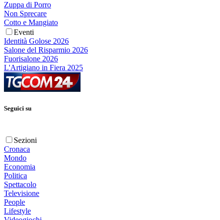
Zuppa di Porro
Non Sprecare
Cotto e Mangiato
Eventi
Identità Golose 2026
Salone del Risparmio 2026
Fuorisalone 2026
L'Artigiano in Fiera 2025
Seguici su
Sezioni
Cronaca
Mondo
Economia
Politica
Spettacolo
Televisione
People
Lifestyle
Videogiochi