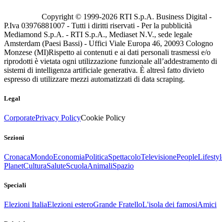
Copyright © 1999-
2026
RTI S.p.A. Business Digital -
P.Iva 03976881007 - Tutti i diritti riservati - Per la pubblicità
Mediamond S.p.A. - RTI S.p.A., Mediaset N.V., sede legale
Amsterdam (Paesi Bassi) - Uffici Viale Europa 46, 20093 Cologno
Monzese (MI)
Rispetto ai contenuti e ai dati personali trasmessi e/o
riprodotti è vietata ogni utilizzazione funzionale all’addestramento di
sistemi di intelligenza artificiale generativa. È altresì fatto divieto
espresso di utilizzare mezzi automatizzati di data scraping.
Legal
Corporate
Privacy Policy
Cookie Policy
Sezioni
Cronaca
Mondo
Economia
Politica
Spettacolo
Televisione
People
Lifestyl
Planet
Cultura
Salute
Scuola
Animali
Spazio
Speciali
Elezioni Italia
Elezioni estero
Grande Fratello
L'isola dei famosi
Amici