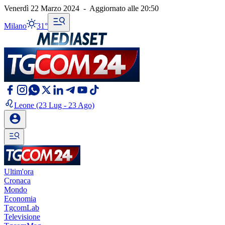
Venerdì 22 Marzo 2024
-
Aggiornato alle
20:50
Milano
31°
Leone
(23 Lug - 23 Ago)
Ultim'ora
Cronaca
Mondo
Economia
TgcomLab
Televisione