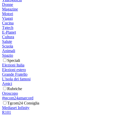
Donne
Magazine
Motori
Viaggi
Cucina
Tgtech
E-Planet
Cultura
Salute
Scuola
Animali
Spazio
Speciali
Elezioni Italia
Elezioni estero
Grande Fratello
L'isola dei famosi
Amici
Rubriche
Oroscopo
#tgcom24amarcord
Tgcom24 Consiglia
Mediaset Infinity
R101