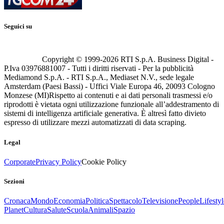
Seguici su
Copyright © 1999-
2026
RTI S.p.A. Business Digital -
P.Iva 03976881007 - Tutti i diritti riservati - Per la pubblicità
Mediamond S.p.A. - RTI S.p.A., Mediaset N.V., sede legale
Amsterdam (Paesi Bassi) - Uffici Viale Europa 46, 20093 Cologno
Monzese (MI)
Rispetto ai contenuti e ai dati personali trasmessi e/o
riprodotti è vietata ogni utilizzazione funzionale all’addestramento di
sistemi di intelligenza artificiale generativa. È altresì fatto divieto
espresso di utilizzare mezzi automatizzati di data scraping.
Legal
Corporate
Privacy Policy
Cookie Policy
Sezioni
Cronaca
Mondo
Economia
Politica
Spettacolo
Televisione
People
Lifestyl
Planet
Cultura
Salute
Scuola
Animali
Spazio