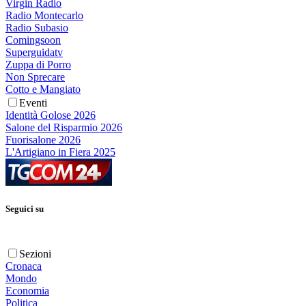
Virgin Radio
Radio Montecarlo
Radio Subasio
Comingsoon
Superguidatv
Zuppa di Porro
Non Sprecare
Cotto e Mangiato
Eventi
Identità Golose 2026
Salone del Risparmio 2026
Fuorisalone 2026
L'Artigiano in Fiera 2025
Seguici su
Sezioni
Cronaca
Mondo
Economia
Politica