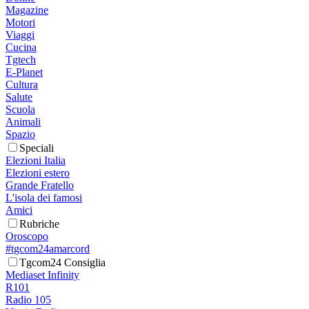
Magazine
Motori
Viaggi
Cucina
Tgtech
E-Planet
Cultura
Salute
Scuola
Animali
Spazio
Speciali
Elezioni Italia
Elezioni estero
Grande Fratello
L'isola dei famosi
Amici
Rubriche
Oroscopo
#tgcom24amarcord
Tgcom24 Consiglia
Mediaset Infinity
R101
Radio 105