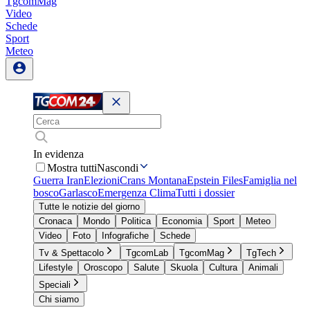
TgcomMag
Video
Schede
Sport
Meteo
In evidenza
Mostra tutti
Nascondi
Guerra Iran
Elezioni
Crans Montana
Epstein Files
Famiglia nel
bosco
Garlasco
Emergenza Clima
Tutti i dossier
Tutte le notizie del giorno
Cronaca
Mondo
Politica
Economia
Sport
Meteo
Video
Foto
Infografiche
Schede
Tv & Spettacolo
TgcomLab
TgcomMag
TgTech
Lifestyle
Oroscopo
Salute
Skuola
Cultura
Animali
Speciali
Chi siamo