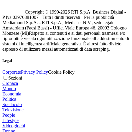
Copyright © 1999-
2026
RTI S.p.A. Business Digital -
P.Iva 03976881007 - Tutti i diritti riservati - Per la pubblicità
Mediamond S.p.A. - RTI S.p.A., Mediaset N.V., sede legale
Amsterdam (Paesi Bassi) - Uffici Viale Europa 46, 20093 Cologno
Monzese (MI)
Rispetto ai contenuti e ai dati personali trasmessi e/o
riprodotti è vietata ogni utilizzazione funzionale all’addestramento di
sistemi di intelligenza artificiale generativa. È altresì fatto divieto
espresso di utilizzare mezzi automatizzati di data scraping.
Legal
Corporate
Privacy Policy
Cookie Policy
Sezioni
Cronaca
Mondo
Economia
Politica
Spettacolo
Televisione
People
Lifestyle
Videogiochi
Donne