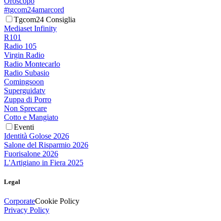
Oroscopo
#tgcom24amarcord
Tgcom24 Consiglia
Mediaset Infinity
R101
Radio 105
Virgin Radio
Radio Montecarlo
Radio Subasio
Comingsoon
Superguidatv
Zuppa di Porro
Non Sprecare
Cotto e Mangiato
Eventi
Identità Golose 2026
Salone del Risparmio 2026
Fuorisalone 2026
L'Artigiano in Fiera 2025
Legal
Corporate
Cookie Policy
Privacy Policy