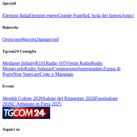
Speciali
Elezioni Italia
Elezioni estero
Grande Fratello
L'isola dei famosi
Amici
Rubriche
Oroscopo
#tgcom24amarcord
Tgcom24 Consiglia
Mediaset Infinity
R101
Radio 105
Virgin Radio
Radio
Montecarlo
Radio Subasio
Comingsoon
Superguidatv
Zuppa di
Porro
Non Sprecare
Cotto e Mangiato
Eventi
Identità Golose 2026
Salone del Risparmio 2026
Fuorisalone
2026
L'Artigiano in Fiera 2025
Seguici su