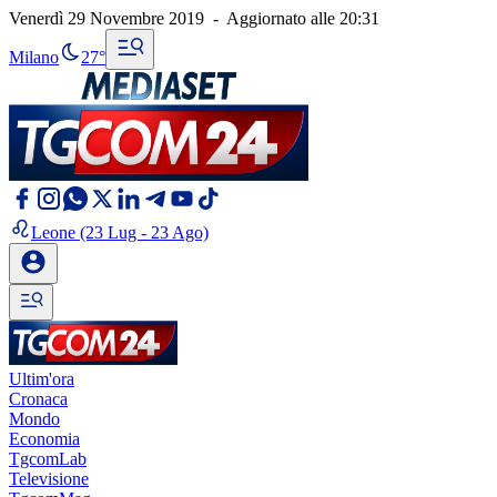
Venerdì 29 Novembre 2019
-
Aggiornato alle
20:31
Milano
27°
Leone
(23 Lug - 23 Ago)
Ultim'ora
Cronaca
Mondo
Economia
TgcomLab
Televisione