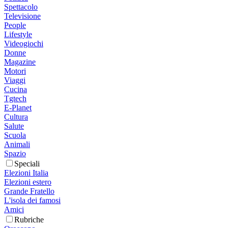
Spettacolo
Televisione
People
Lifestyle
Videogiochi
Donne
Magazine
Motori
Viaggi
Cucina
Tgtech
E-Planet
Cultura
Salute
Scuola
Animali
Spazio
Speciali
Elezioni Italia
Elezioni estero
Grande Fratello
L'isola dei famosi
Amici
Rubriche