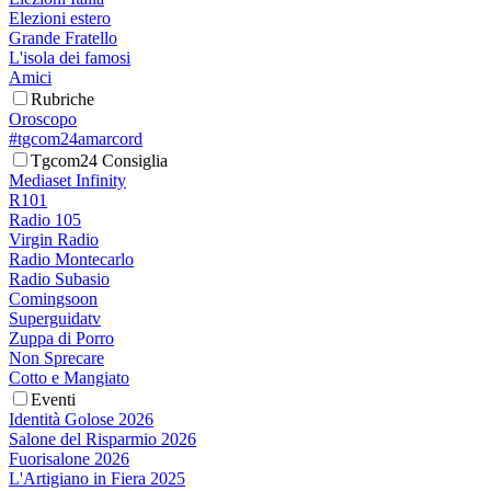
Elezioni estero
Grande Fratello
L'isola dei famosi
Amici
Rubriche
Oroscopo
#tgcom24amarcord
Tgcom24 Consiglia
Mediaset Infinity
R101
Radio 105
Virgin Radio
Radio Montecarlo
Radio Subasio
Comingsoon
Superguidatv
Zuppa di Porro
Non Sprecare
Cotto e Mangiato
Eventi
Identità Golose 2026
Salone del Risparmio 2026
Fuorisalone 2026
L'Artigiano in Fiera 2025