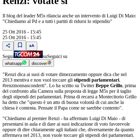
Renzi: votate sì
Il blog del leader M5s rilancia anche un intervento di Luigi Di Maio:
"Chiediamo al Pd e a tutti i partiti di ridursi lo stipendio"
25 Ott 2016 - 15:45
25 Ott 2016 - 15:45
Segui
su
Seguici su
whatsapp
discover
"Renzi dica ai suoi di votare dimezzamento oppure dica che nel
2013 mentiva e non vuol toccare gli
stipendi parlamentari
.
#renzinonnasconderti". Lo ha scritto su Twitter
Beppe Grillo
, prima
del confronto alla Camera sulla proposta di legge M5s per il taglio
degli stipendi dei parlamentari. Prima di recarsi a Montecitorio Grillo
ha detto che "questo è un atto di buona volontà di cui anche la
chiesa è contenta. Pensate il Papa come ne sarebbe contento".
"Chiediamo al premier Renzi - ha affermato Luigi Di Maio - di
presentarsi in aula e di dare ai suoi indicazione di voto favorevole
oppure di dire chiaramente agli italiani che, diversamente da quanto
affermava nel 2013, non vuole toccare gli stipendi dei parlamentari.