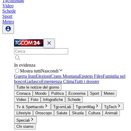
TgcomMag
Video
Schede
Sport
Meteo
In evidenza
Mostra tutti
Nascondi
Guerra Iran
Elezioni
Crans Montana
Epstein Files
Famiglia nel
bosco
Garlasco
Emergenza Clima
Tutti i dossier
Tutte le notizie del giorno
Cronaca
Mondo
Politica
Economia
Sport
Meteo
Video
Foto
Infografiche
Schede
Tv & Spettacolo
TgcomLab
TgcomMag
TgTech
Lifestyle
Oroscopo
Salute
Skuola
Cultura
Animali
Speciali
Chi siamo