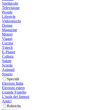
Spettacolo
Televisione
People
Lifestyle
Videogiochi
Donne
Magazine
Motori
Viaggi
Cucina
Tgtech
E-Planet
Cultura
Salute
Scuola
Animali
Spazio
Speciali
Elezioni Italia
Elezioni estero
Grande Fratello
L'isola dei famosi
Amici
Rubriche