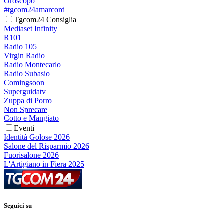
Oroscopo
#tgcom24amarcord
Tgcom24 Consiglia
Mediaset Infinity
R101
Radio 105
Virgin Radio
Radio Montecarlo
Radio Subasio
Comingsoon
Superguidatv
Zuppa di Porro
Non Sprecare
Cotto e Mangiato
Eventi
Identità Golose 2026
Salone del Risparmio 2026
Fuorisalone 2026
L'Artigiano in Fiera 2025
Seguici su