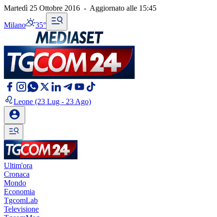
Martedì 25 Ottobre 2016
-
Aggiornato alle
15:45
Milano
35°
Leone
(23 Lug - 23 Ago)
Ultim'ora
Cronaca
Mondo
Economia
TgcomLab
Televisione