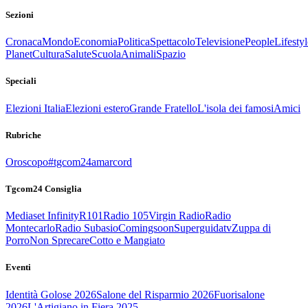
Sezioni
Cronaca
Mondo
Economia
Politica
Spettacolo
Televisione
People
Lifestyl
Planet
Cultura
Salute
Scuola
Animali
Spazio
Speciali
Elezioni Italia
Elezioni estero
Grande Fratello
L'isola dei famosi
Amici
Rubriche
Oroscopo
#tgcom24amarcord
Tgcom24 Consiglia
Mediaset Infinity
R101
Radio 105
Virgin Radio
Radio
Montecarlo
Radio Subasio
Comingsoon
Superguidatv
Zuppa di
Porro
Non Sprecare
Cotto e Mangiato
Eventi
Identità Golose 2026
Salone del Risparmio 2026
Fuorisalone
2026
L'Artigiano in Fiera 2025