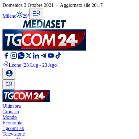
Domenica 3 Ottobre 2021
-
Aggiornato alle
20:17
Milano
29°
Leone
(23 Lug - 23 Ago)
Ultim'ora
Cronaca
Mondo
Economia
TgcomLab
Televisione