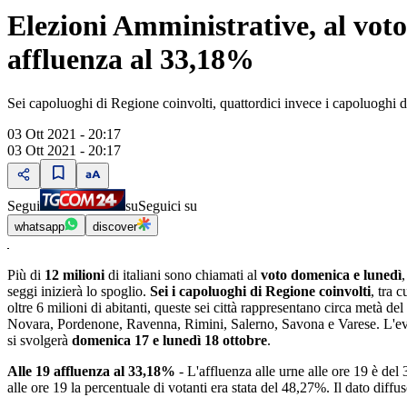
Elezioni Amministrative, al voto 
affluenza al 33,18%
Sei capoluoghi di Regione coinvolti, quattordici invece i capoluoghi d
03 Ott 2021 - 20:17
03 Ott 2021 - 20:17
Segui
su
Seguici su
whatsapp
discover
Più di
12 milioni
di italiani sono chiamati al
voto domenica e lunedì
seggi inizierà lo spoglio.
Sei i capoluoghi di Regione coinvolti
, tra 
oltre 6 milioni di abitanti, queste sei città rappresentano circa metà del
Novara, Pordenone, Ravenna, Rimini, Salerno, Savona e Varese. L'ev
si svolgerà
domenica 17 e lunedì 18 ottobre
.
Alle 19 affluenza al 33,18%
- L'affluenza alle urne alle ore 19 è de
alle ore 19 la percentuale di votanti era stata del 48,27%. Il dato diff