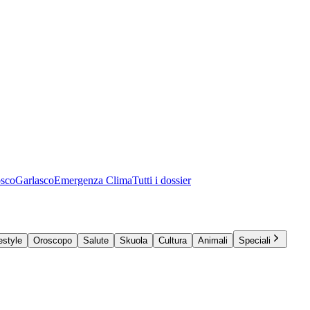
osco
Garlasco
Emergenza Clima
Tutti i dossier
estyle
Oroscopo
Salute
Skuola
Cultura
Animali
Speciali