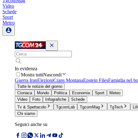
TgcomMag
Video
Schede
Sport
Meteo
In evidenza
Mostra tutti
Nascondi
Guerra Iran
Elezioni
Crans Montana
Epstein Files
Famiglia nel b
Tutte le notizie del giorno
Cronaca
Mondo
Politica
Economia
Sport
Meteo
Video
Foto
Infografiche
Schede
Tv & Spettacolo
TgcomLab
TgcomMag
TgTech
Lif
Chi siamo
Seguici anche su