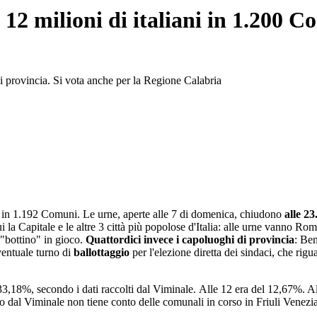
12 milioni di italiani in 1.200 C
i provincia. Si vota anche per la Regione Calabria
, in 1.192 Comuni. Le urne, aperte alle 7 di domenica, chiudono
alle 23
cui la Capitale e le altre 3 città più popolose d'Italia: alle urne vanno 
 "bottino" in gioco.
Quattordici invece i capoluoghi di provincia
: Ben
entuale turno di
ballottaggio
per l'elezione diretta dei sindaci, che rig
l 33,18%, secondo i dati raccolti dal Viminale. Alle 12 era del 12,67%. 
uso dal Viminale non tiene conto delle comunali in corso in Friuli Venezi