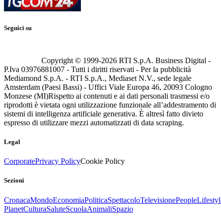
Seguici su
Copyright © 1999-
2026
RTI S.p.A. Business Digital -
P.Iva 03976881007 - Tutti i diritti riservati - Per la pubblicità
Mediamond S.p.A. - RTI S.p.A., Mediaset N.V., sede legale
Amsterdam (Paesi Bassi) - Uffici Viale Europa 46, 20093 Cologno
Monzese (MI)
Rispetto ai contenuti e ai dati personali trasmessi e/o
riprodotti è vietata ogni utilizzazione funzionale all’addestramento di
sistemi di intelligenza artificiale generativa. È altresì fatto divieto
espresso di utilizzare mezzi automatizzati di data scraping.
Legal
Corporate
Privacy Policy
Cookie Policy
Sezioni
Cronaca
Mondo
Economia
Politica
Spettacolo
Televisione
People
Lifestyl
Planet
Cultura
Salute
Scuola
Animali
Spazio