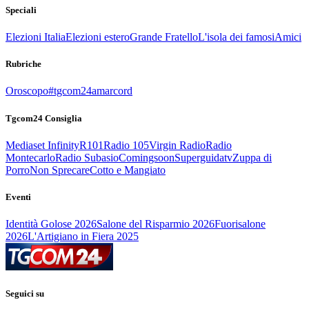
Speciali
Elezioni Italia
Elezioni estero
Grande Fratello
L'isola dei famosi
Amici
Rubriche
Oroscopo
#tgcom24amarcord
Tgcom24 Consiglia
Mediaset Infinity
R101
Radio 105
Virgin Radio
Radio
Montecarlo
Radio Subasio
Comingsoon
Superguidatv
Zuppa di
Porro
Non Sprecare
Cotto e Mangiato
Eventi
Identità Golose 2026
Salone del Risparmio 2026
Fuorisalone
2026
L'Artigiano in Fiera 2025
Seguici su