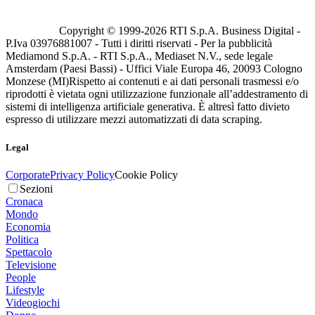
Copyright © 1999-
2026
RTI S.p.A. Business Digital -
P.Iva 03976881007 - Tutti i diritti riservati - Per la pubblicità
Mediamond S.p.A. - RTI S.p.A., Mediaset N.V., sede legale
Amsterdam (Paesi Bassi) - Uffici Viale Europa 46, 20093 Cologno
Monzese (MI)
Rispetto ai contenuti e ai dati personali trasmessi e/o
riprodotti è vietata ogni utilizzazione funzionale all’addestramento di
sistemi di intelligenza artificiale generativa. È altresì fatto divieto
espresso di utilizzare mezzi automatizzati di data scraping.
Legal
Corporate
Privacy Policy
Cookie Policy
Sezioni
Cronaca
Mondo
Economia
Politica
Spettacolo
Televisione
People
Lifestyle
Videogiochi