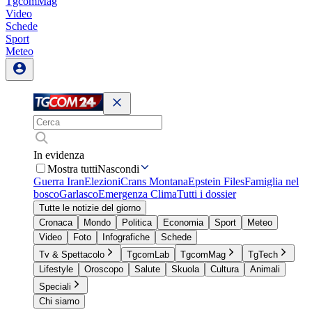
TgcomMag
Video
Schede
Sport
Meteo
In evidenza
Mostra tutti
Nascondi
Guerra Iran
Elezioni
Crans Montana
Epstein Files
Famiglia nel
bosco
Garlasco
Emergenza Clima
Tutti i dossier
Tutte le notizie del giorno
Cronaca
Mondo
Politica
Economia
Sport
Meteo
Video
Foto
Infografiche
Schede
Tv & Spettacolo
TgcomLab
TgcomMag
TgTech
Lifestyle
Oroscopo
Salute
Skuola
Cultura
Animali
Speciali
Chi siamo