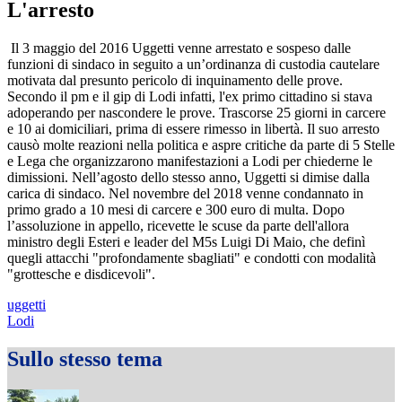
L'arresto
Il 3 maggio del 2016 Uggetti venne arrestato e sospeso dalle
funzioni di sindaco in seguito a un’ordinanza di custodia cautelare
motivata dal presunto pericolo di inquinamento delle prove.
Secondo il pm e il gip di Lodi infatti, l'ex primo cittadino si stava
adoperando per nascondere le prove. Trascorse 25 giorni in carcere
e 10 ai domiciliari, prima di essere rimesso in libertà. Il suo arresto
causò molte reazioni nella politica e aspre critiche da parte di 5 Stelle
e Lega che organizzarono manifestazioni a Lodi per chiederne le
dimissioni. Nell’agosto dello stesso anno, Uggetti si dimise dalla
carica di sindaco. Nel novembre del 2018 venne condannato in
primo grado a 10 mesi di carcere e 300 euro di multa. Dopo
l’assoluzione in appello, ricevette le scuse da parte dell'allora
ministro degli Esteri e leader del M5s Luigi Di Maio, che definì
quegli attacchi "profondamente sbagliati" e condotti con modalità
"grottesche e disdicevoli".
uggetti
Lodi
Sullo stesso tema