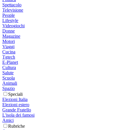
Spettacolo
Televisione
People
Lifestyle
Videogiochi
Donne
Magazine
Motori
Viaggi
Cucina
Tgtech
E-Planet
Cultura
Salute
Scuola
Animali
Spazio
Speciali
Elezioni Italia
Elezioni estero
Grande Fratello
L'isola dei famosi
Amici
Rubriche