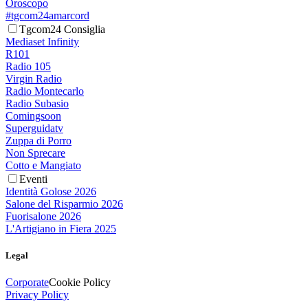
Oroscopo
#tgcom24amarcord
Tgcom24 Consiglia
Mediaset Infinity
R101
Radio 105
Virgin Radio
Radio Montecarlo
Radio Subasio
Comingsoon
Superguidatv
Zuppa di Porro
Non Sprecare
Cotto e Mangiato
Eventi
Identità Golose 2026
Salone del Risparmio 2026
Fuorisalone 2026
L'Artigiano in Fiera 2025
Legal
Corporate
Cookie Policy
Privacy Policy