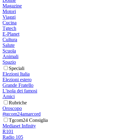
Donne
Magazine
Motori
Viaggi
Cucina
Tgtech
E-Planet
Cultura
Salute
Scuola
Animali
Spazio
Speciali
Elezioni Italia
Elezioni estero
Grande Fratello
L'isola dei famosi
Amici
Rubriche
Oroscopo
#tgcom24amarcord
Tgcom24 Consiglia
Mediaset Infinity
R101
Radio 105