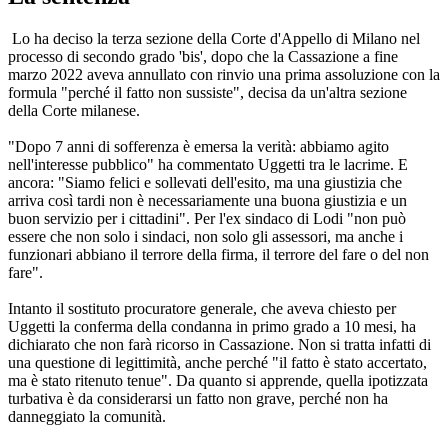
Lo ha deciso la terza sezione della Corte d'Appello di Milano nel
processo di secondo grado 'bis', dopo che la Cassazione a fine
marzo 2022 aveva annullato con rinvio una prima assoluzione con la
formula "perché il fatto non sussiste", decisa da un'altra sezione
della Corte milanese.
"Dopo 7 anni di sofferenza è emersa la verità: abbiamo agito
nell'interesse pubblico" ha commentato Uggetti tra le lacrime. E
ancora: "Siamo felici e sollevati dell'esito, ma una giustizia che
arriva così tardi non è necessariamente una buona giustizia e un
buon servizio per i cittadini". Per l'ex sindaco di Lodi "non può
essere che non solo i sindaci, non solo gli assessori, ma anche i
funzionari abbiano il terrore della firma, il terrore del fare o del non
fare".
Intanto il sostituto procuratore generale, che aveva chiesto per
Uggetti la conferma della condanna in primo grado a 10 mesi, ha
dichiarato che non farà ricorso in Cassazione. Non si tratta infatti di
una questione di legittimità, anche perché "il fatto è stato accertato,
ma è stato ritenuto tenue". Da quanto si apprende, quella ipotizzata
turbativa è da considerarsi un fatto non grave, perché non ha
danneggiato la comunità.