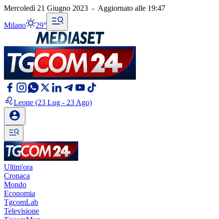
Mercoledì 21 Giugno 2023
-
Aggiornato alle
19:47
Milano
29°
Leone
(23 Lug - 23 Ago)
Ultim'ora
Cronaca
Mondo
Economia
TgcomLab
Televisione