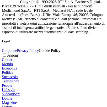
Copyright © 1999-
2026
RTI S.p.A. Business Digital -
P.Iva 03976881007 - Tutti i diritti riservati - Per la pubblicità
Mediamond S.p.A. - RTI S.p.A., Mediaset N.V., sede legale
Amsterdam (Paesi Bassi) - Uffici Viale Europa 46, 20093 Cologno
Monzese (MI)
Rispetto ai contenuti e ai dati personali trasmessi e/o
riprodotti è vietata ogni utilizzazione funzionale all’addestramento di
sistemi di intelligenza artificiale generativa. È altresì fatto divieto
espresso di utilizzare mezzi automatizzati di data scraping.
Legal
Corporate
Privacy Policy
Cookie Policy
Sezioni
Cronaca
Mondo
Economia
Politica
Spettacolo
Televisione
People
Lifestyle
Videogiochi
Donne
Magazine
Motori