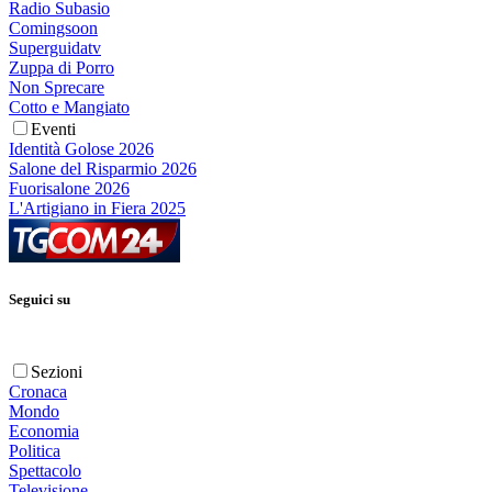
Radio Subasio
Comingsoon
Superguidatv
Zuppa di Porro
Non Sprecare
Cotto e Mangiato
Eventi
Identità Golose 2026
Salone del Risparmio 2026
Fuorisalone 2026
L'Artigiano in Fiera 2025
Seguici su
Sezioni
Cronaca
Mondo
Economia
Politica
Spettacolo
Televisione