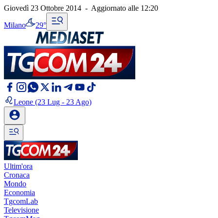
Giovedì 23 Ottobre 2014
-
Aggiornato alle
12:20
Milano
29°
Leone
(23 Lug - 23 Ago)
Ultim'ora
Cronaca
Mondo
Economia
TgcomLab
Televisione