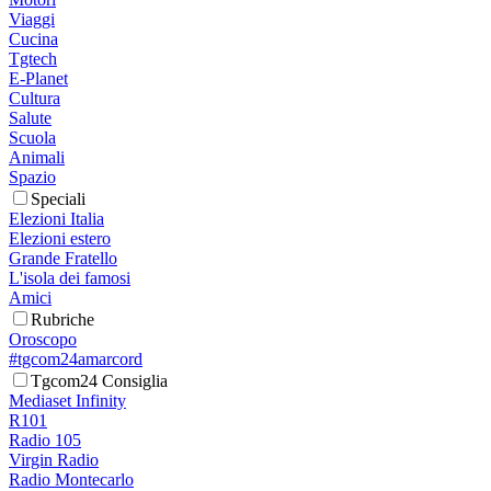
Viaggi
Cucina
Tgtech
E-Planet
Cultura
Salute
Scuola
Animali
Spazio
Speciali
Elezioni Italia
Elezioni estero
Grande Fratello
L'isola dei famosi
Amici
Rubriche
Oroscopo
#tgcom24amarcord
Tgcom24 Consiglia
Mediaset Infinity
R101
Radio 105
Virgin Radio
Radio Montecarlo