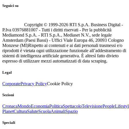
Seguici su
Copyright © 1999-
2026
RTI S.p.A. Business Digital -
P.Iva 03976881007 - Tutti i diritti riservati - Per la pubblicità
Mediamond S.p.A. - RTI S.p.A., Mediaset N.V., sede legale
Amsterdam (Paesi Bassi) - Uffici Viale Europa 46, 20093 Cologno
Monzese (MI)
Rispetto ai contenuti e ai dati personali trasmessi e/o
riprodotti è vietata ogni utilizzazione funzionale all’addestramento di
sistemi di intelligenza artificiale generativa. È altresì fatto divieto
espresso di utilizzare mezzi automatizzati di data scraping.
Legal
Corporate
Privacy Policy
Cookie Policy
Sezioni
Cronaca
Mondo
Economia
Politica
Spettacolo
Televisione
People
Lifestyl
Planet
Cultura
Salute
Scuola
Animali
Spazio
Speciali