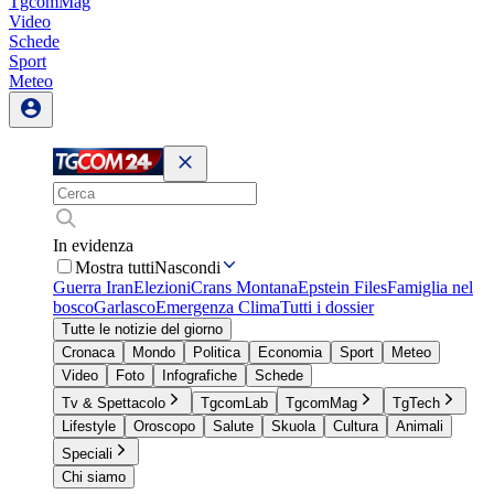
TgcomMag
Video
Schede
Sport
Meteo
In evidenza
Mostra tutti
Nascondi
Guerra Iran
Elezioni
Crans Montana
Epstein Files
Famiglia nel
bosco
Garlasco
Emergenza Clima
Tutti i dossier
Tutte le notizie del giorno
Cronaca
Mondo
Politica
Economia
Sport
Meteo
Video
Foto
Infografiche
Schede
Tv & Spettacolo
TgcomLab
TgcomMag
TgTech
Lifestyle
Oroscopo
Salute
Skuola
Cultura
Animali
Speciali
Chi siamo