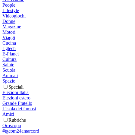
People
Lifestyle
Videogiochi
Donne
Magazine
Motori
Viaggi
Cucina
Tgtech
E-Planet
Cultura
Salute
Scuola
Animali
Spazio
Speciali
Elezioni Italia
Elezioni estero
Grande Fratello
L'isola dei famosi
Amici
Rubriche
Oroscopo
#tgcom24amarcord