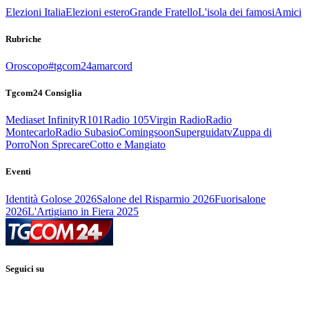
Elezioni Italia
Elezioni estero
Grande Fratello
L'isola dei famosi
Amici
Rubriche
Oroscopo
#tgcom24amarcord
Tgcom24 Consiglia
Mediaset Infinity
R101
Radio 105
Virgin Radio
Radio
Montecarlo
Radio Subasio
Comingsoon
Superguidatv
Zuppa di
Porro
Non Sprecare
Cotto e Mangiato
Eventi
Identità Golose 2026
Salone del Risparmio 2026
Fuorisalone
2026
L'Artigiano in Fiera 2025
Seguici su