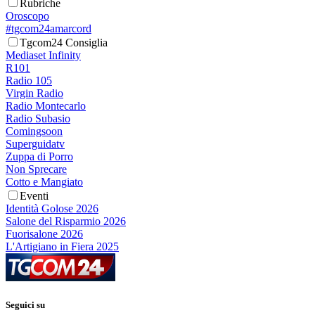
Rubriche
Oroscopo
#tgcom24amarcord
Tgcom24 Consiglia
Mediaset Infinity
R101
Radio 105
Virgin Radio
Radio Montecarlo
Radio Subasio
Comingsoon
Superguidatv
Zuppa di Porro
Non Sprecare
Cotto e Mangiato
Eventi
Identità Golose 2026
Salone del Risparmio 2026
Fuorisalone 2026
L'Artigiano in Fiera 2025
Seguici su