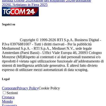
Identità Golose 2026
Salone del Risparmio 2026
Fuorisalone
2026
L'Artigiano in Fiera 2025
Seguici su
Copyright © 1999-
2026
RTI S.p.A. Business Digital -
P.Iva 03976881007 - Tutti i diritti riservati - Per la pubblicità
Mediamond S.p.A. - RTI S.p.A., Mediaset N.V., sede legale
Amsterdam (Paesi Bassi) - Uffici Viale Europa 46, 20093 Cologno
Monzese (MI)
Rispetto ai contenuti e ai dati personali trasmessi e/o
riprodotti è vietata ogni utilizzazione funzionale all’addestramento di
sistemi di intelligenza artificiale generativa. È altresì fatto divieto
espresso di utilizzare mezzi automatizzati di data scraping.
Legal
Corporate
Privacy Policy
Cookie Policy
Sezioni
Cronaca
Mondo
Economia