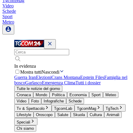
TgcomMag
Video
Schede
Sport
Meteo
In evidenza
Mostra tutti
Nascondi
Guerra Iran
Elezioni
Crans Montana
Epstein Files
Famiglia nel
bosco
Garlasco
Emergenza Clima
Tutti i dossier
Tutte le notizie del giorno
Cronaca
Mondo
Politica
Economia
Sport
Meteo
Video
Foto
Infografiche
Schede
Tv & Spettacolo
TgcomLab
TgcomMag
TgTech
Lifestyle
Oroscopo
Salute
Skuola
Cultura
Animali
Speciali
Chi siamo