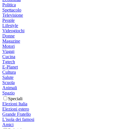
Politica
Spettacolo
Televisione
People
Lifestyle
Videogiochi
Donne
Magazine
Motori
Viaggi
Cucina
Tgtech
E-Planet
Cultura
Salute
Scuola
Animali
Spazio
Speciali
Elezioni Italia
Elezioni estero
Grande Fratello
L'isola dei famosi
Amici