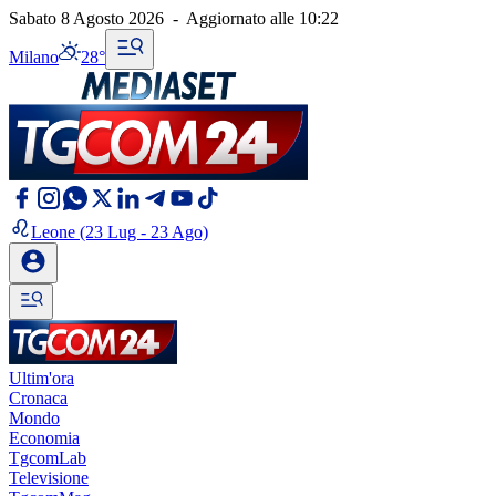
Sabato 8 Agosto 2026
-
Aggiornato alle
10:22
Milano
28°
Leone
(23 Lug - 23 Ago)
Ultim'ora
Cronaca
Mondo
Economia
TgcomLab
Televisione