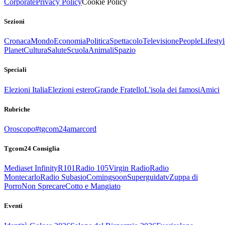
Corporate
Privacy Policy
Cookie Policy
Sezioni
Cronaca
Mondo
Economia
Politica
Spettacolo
Televisione
People
Lifestyl
Planet
Cultura
Salute
Scuola
Animali
Spazio
Speciali
Elezioni Italia
Elezioni estero
Grande Fratello
L'isola dei famosi
Amici
Rubriche
Oroscopo
#tgcom24amarcord
Tgcom24 Consiglia
Mediaset Infinity
R101
Radio 105
Virgin Radio
Radio
Montecarlo
Radio Subasio
Comingsoon
Superguidatv
Zuppa di
Porro
Non Sprecare
Cotto e Mangiato
Eventi