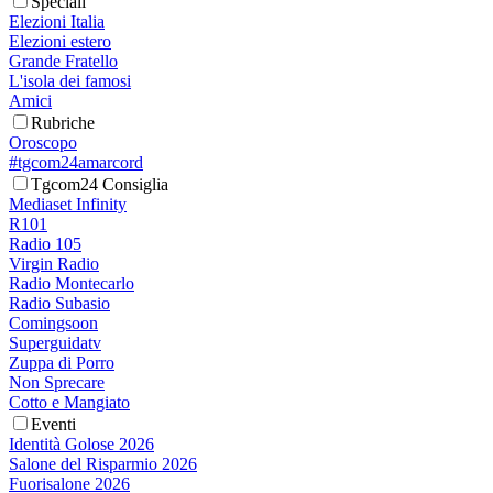
Speciali
Elezioni Italia
Elezioni estero
Grande Fratello
L'isola dei famosi
Amici
Rubriche
Oroscopo
#tgcom24amarcord
Tgcom24 Consiglia
Mediaset Infinity
R101
Radio 105
Virgin Radio
Radio Montecarlo
Radio Subasio
Comingsoon
Superguidatv
Zuppa di Porro
Non Sprecare
Cotto e Mangiato
Eventi
Identità Golose 2026
Salone del Risparmio 2026
Fuorisalone 2026