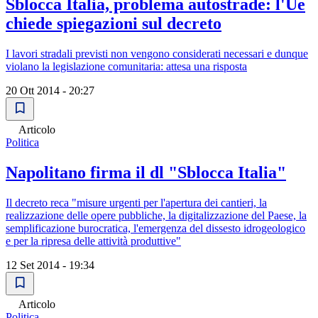
Sblocca Italia, problema autostrade: l'Ue
chiede spiegazioni sul decreto
I lavori stradali previsti non vengono considerati necessari e dunque
violano la legislazione comunitaria: attesa una risposta
20 Ott 2014 - 20:27
Articolo
Politica
Napolitano firma il dl "Sblocca Italia"
Il decreto reca "misure urgenti per l'apertura dei cantieri, la
realizzazione delle opere pubbliche, la digitalizzazione del Paese, la
semplificazione burocratica, l'emergenza del dissesto idrogeologico
e per la ripresa delle attività produttive"
12 Set 2014 - 19:34
Articolo
Politica