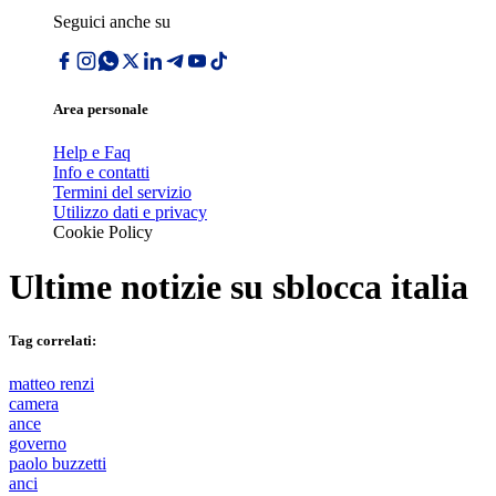
Seguici anche su
Area personale
Help e Faq
Info e contatti
Termini del servizio
Utilizzo dati e privacy
Cookie Policy
Ultime notizie su
sblocca italia
Tag correlati:
matteo renzi
camera
ance
governo
paolo buzzetti
anci