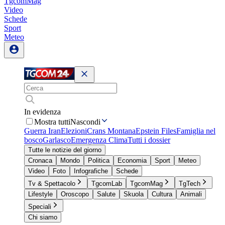
TgcomMag
Video
Schede
Sport
Meteo
In evidenza
Mostra tutti
Nascondi
Guerra Iran
Elezioni
Crans Montana
Epstein Files
Famiglia nel
bosco
Garlasco
Emergenza Clima
Tutti i dossier
Tutte le notizie del giorno
Cronaca
Mondo
Politica
Economia
Sport
Meteo
Video
Foto
Infografiche
Schede
Tv & Spettacolo
TgcomLab
TgcomMag
TgTech
Lifestyle
Oroscopo
Salute
Skuola
Cultura
Animali
Speciali
Chi siamo