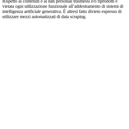
Rispetto ai contenuti e ai dati personali trasmessi e/o riprodotti è
vietata ogni utilizzazione funzionale all’addestramento di sistemi di
intelligenza artificiale generativa. È altresì fatto divieto espresso di
utilizzare mezzi automatizzati di data scraping.