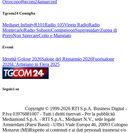
Oroscopo
#tgcom24amarcord
Tgcom24 Consiglia
Mediaset Infinity
R101
Radio 105
Virgin Radio
Radio
Montecarlo
Radio Subasio
Comingsoon
Superguidatv
Zuppa di
Porro
Non Sprecare
Cotto e Mangiato
Eventi
Identità Golose 2026
Salone del Risparmio 2026
Fuorisalone
2026
L'Artigiano in Fiera 2025
Seguici su
Copyright © 1999-
2026
RTI S.p.A. Business Digital -
P.Iva 03976881007 - Tutti i diritti riservati - Per la pubblicità
Mediamond S.p.A. - RTI S.p.A., Mediaset N.V., sede legale
Amsterdam (Paesi Bassi) - Uffici Viale Europa 46, 20093 Cologno
Monzese (MI)
Rispetto ai contenuti e ai dati personali trasmessi e/o