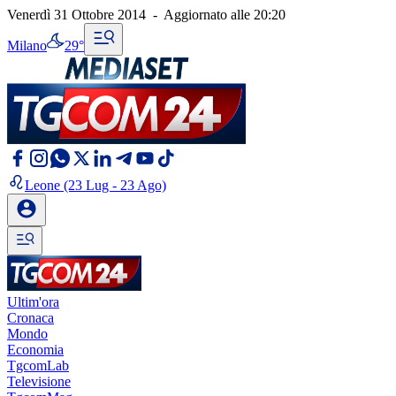
Venerdì 31 Ottobre 2014
-
Aggiornato alle
20:20
Milano
29°
Leone
(23 Lug - 23 Ago)
Ultim'ora
Cronaca
Mondo
Economia
TgcomLab
Televisione