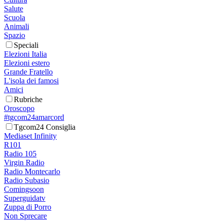
Salute
Scuola
Animali
Spazio
Speciali
Elezioni Italia
Elezioni estero
Grande Fratello
L'isola dei famosi
Amici
Rubriche
Oroscopo
#tgcom24amarcord
Tgcom24 Consiglia
Mediaset Infinity
R101
Radio 105
Virgin Radio
Radio Montecarlo
Radio Subasio
Comingsoon
Superguidatv
Zuppa di Porro
Non Sprecare