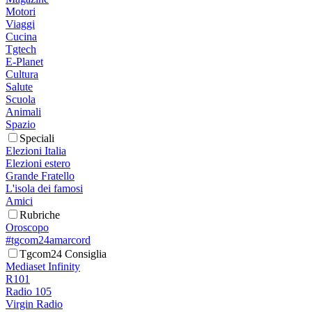
Motori
Viaggi
Cucina
Tgtech
E-Planet
Cultura
Salute
Scuola
Animali
Spazio
Speciali
Elezioni Italia
Elezioni estero
Grande Fratello
L'isola dei famosi
Amici
Rubriche
Oroscopo
#tgcom24amarcord
Tgcom24 Consiglia
Mediaset Infinity
R101
Radio 105
Virgin Radio