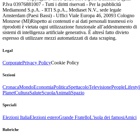
P.Iva 03976881007 - Tutti i diritti riservati - Per la pubblicità
Mediamond S.p.A. - RTI S.p.A., Mediaset N.V., sede legale
Amsterdam (Paesi Bassi) - Uffici Viale Europa 46, 20093 Cologno
Monzese (MI)
Rispetto ai contenuti e ai dati personali trasmessi e/o
riprodotti è vietata ogni utilizzazione funzionale all’addestramento di
sistemi di intelligenza artificiale generativa. È altresì fatto divieto
espresso di utilizzare mezzi automatizzati di data scraping.
Legal
Corporate
Privacy Policy
Cookie Policy
Sezioni
Cronaca
Mondo
Economia
Politica
Spettacolo
Televisione
People
Lifestyl
Planet
Cultura
Salute
Scuola
Animali
Spazio
Speciali
Elezioni Italia
Elezioni estero
Grande Fratello
L'isola dei famosi
Amici
Rubriche