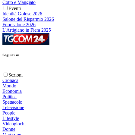
Cotto e Mangiato
Eventi
Identità Golose 2026
Salone del Risparmio 2026
Fuorisalone 2026
L'Artigiano in Fiera 2025
Seguici su
Sezioni
Cronaca
Mondo
Economia
Politica
Spettacolo
Televisione
People
Lifestyle
Videogiochi
Donne
Magazine