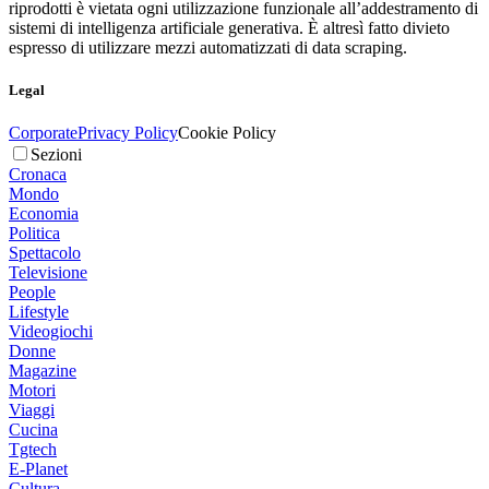
riprodotti è vietata ogni utilizzazione funzionale all’addestramento di
sistemi di intelligenza artificiale generativa. È altresì fatto divieto
espresso di utilizzare mezzi automatizzati di data scraping.
Legal
Corporate
Privacy Policy
Cookie Policy
Sezioni
Cronaca
Mondo
Economia
Politica
Spettacolo
Televisione
People
Lifestyle
Videogiochi
Donne
Magazine
Motori
Viaggi
Cucina
Tgtech
E-Planet
Cultura