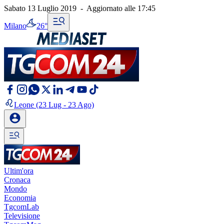
Sabato 13 Luglio 2019
-
Aggiornato alle
17:45
Milano
26°
Leone
(23 Lug - 23 Ago)
Ultim'ora
Cronaca
Mondo
Economia
TgcomLab
Televisione