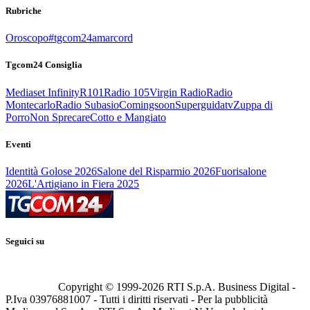
Rubriche
Oroscopo
#tgcom24amarcord
Tgcom24 Consiglia
Mediaset Infinity
R101
Radio 105
Virgin Radio
Radio
Montecarlo
Radio Subasio
Comingsoon
Superguidatv
Zuppa di
Porro
Non Sprecare
Cotto e Mangiato
Eventi
Identità Golose 2026
Salone del Risparmio 2026
Fuorisalone
2026
L'Artigiano in Fiera 2025
Seguici su
Copyright © 1999-
2026
RTI S.p.A. Business Digital -
P.Iva 03976881007 - Tutti i diritti riservati - Per la pubblicità