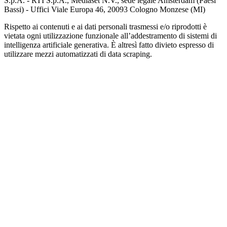
S.p.A. - RTI S.p.A., Mediaset N.V., sede legale Amsterdam (Paesi
Bassi) - Uffici Viale Europa 46, 20093 Cologno Monzese (MI)
Rispetto ai contenuti e ai dati personali trasmessi e/o riprodotti è
vietata ogni utilizzazione funzionale all’addestramento di sistemi di
intelligenza artificiale generativa. È altresì fatto divieto espresso di
utilizzare mezzi automatizzati di data scraping.