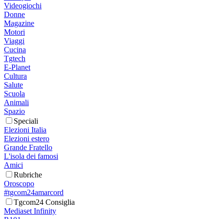
Videogiochi
Donne
Magazine
Motori
Viaggi
Cucina
Tgtech
E-Planet
Cultura
Salute
Scuola
Animali
Spazio
Speciali
Elezioni Italia
Elezioni estero
Grande Fratello
L'isola dei famosi
Amici
Rubriche
Oroscopo
#tgcom24amarcord
Tgcom24 Consiglia
Mediaset Infinity