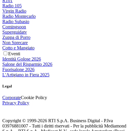
R101
Radio 105
Virgin Radio
Radio Montecarlo
Radio Subasio
Comingsoon
Superguidatv
Zuppa di Porro
Non Sprecare
Cotto e Mangiato
Eventi
Identità Golose 2026
Salone del Risparmio 2026
Fuorisalone 2026
L'Artigiano in Fiera 2025
Legal
Corporate
Cookie Policy
Privacy Policy
Copyright © 1999-
2026
RTI S.p.A. Business Digital - P.Iva
03976881007 - Tutti i diritti riservati - Per la pubblicità Mediamond