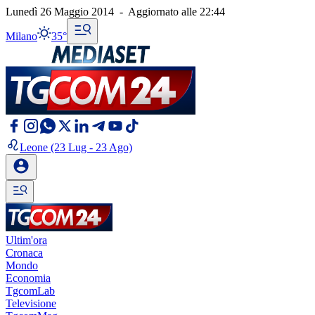
Lunedì 26 Maggio 2014
-
Aggiornato alle
22:44
Milano
35°
Leone
(23 Lug - 23 Ago)
Ultim'ora
Cronaca
Mondo
Economia
TgcomLab
Televisione