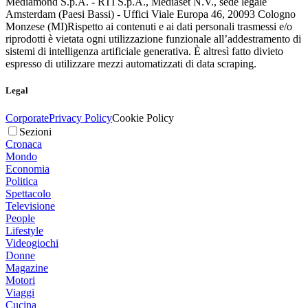
Mediamond S.p.A. - RTI S.p.A., Mediaset N.V., sede legale
Amsterdam (Paesi Bassi) - Uffici Viale Europa 46, 20093 Cologno
Monzese (MI)
Rispetto ai contenuti e ai dati personali trasmessi e/o
riprodotti è vietata ogni utilizzazione funzionale all’addestramento di
sistemi di intelligenza artificiale generativa. È altresì fatto divieto
espresso di utilizzare mezzi automatizzati di data scraping.
Legal
Corporate
Privacy Policy
Cookie Policy
Sezioni
Cronaca
Mondo
Economia
Politica
Spettacolo
Televisione
People
Lifestyle
Videogiochi
Donne
Magazine
Motori
Viaggi
Cucina