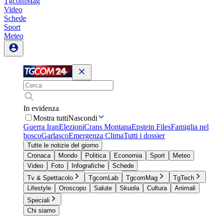
TgcomMag
Video
Schede
Sport
Meteo
In evidenza
Mostra tutti
Nascondi
Guerra Iran
Elezioni
Crans Montana
Epstein Files
Famiglia nel
bosco
Garlasco
Emergenza Clima
Tutti i dossier
Tutte le notizie del giorno
Cronaca
Mondo
Politica
Economia
Sport
Meteo
Video
Foto
Infografiche
Schede
Tv & Spettacolo
TgcomLab
TgcomMag
TgTech
Lifestyle
Oroscopo
Salute
Skuola
Cultura
Animali
Speciali
Chi siamo