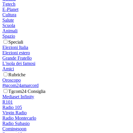
Tgtech
E-Planet
Cultura
Salute
Scuola
Animali
Spazio
Speciali
Elezioni Italia
Elezioni estero
Grande Fratello
L'isola dei famosi
Amici
Rubriche
Oroscopo
#tgcom24amarcord
Tgcom24 Consiglia
Mediaset Infinity
R101
Radio 105
Virgin Radio
Radio Montecarlo
Radio Subasio
Comingsoon