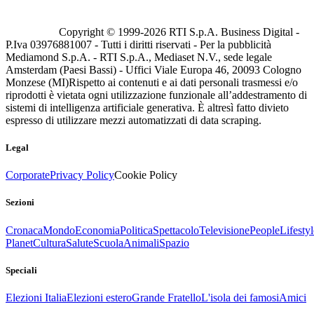
Copyright © 1999-
2026
RTI S.p.A. Business Digital -
P.Iva 03976881007 - Tutti i diritti riservati - Per la pubblicità
Mediamond S.p.A. - RTI S.p.A., Mediaset N.V., sede legale
Amsterdam (Paesi Bassi) - Uffici Viale Europa 46, 20093 Cologno
Monzese (MI)
Rispetto ai contenuti e ai dati personali trasmessi e/o
riprodotti è vietata ogni utilizzazione funzionale all’addestramento di
sistemi di intelligenza artificiale generativa. È altresì fatto divieto
espresso di utilizzare mezzi automatizzati di data scraping.
Legal
Corporate
Privacy Policy
Cookie Policy
Sezioni
Cronaca
Mondo
Economia
Politica
Spettacolo
Televisione
People
Lifestyl
Planet
Cultura
Salute
Scuola
Animali
Spazio
Speciali
Elezioni Italia
Elezioni estero
Grande Fratello
L'isola dei famosi
Amici