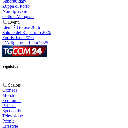
Superguidatv
Zuppa di Porro
Non Sprecare
Cotto e Mangiato
Eventi
Identità Golose 2026
Salone del Risparmio 2026
Fuorisalone 2026
L'Artigiano in Fiera 2025
Seguici su
Sezioni
Cronaca
Mondo
Economia
Politica
Spettacolo
Televisione
People
Lifestyle