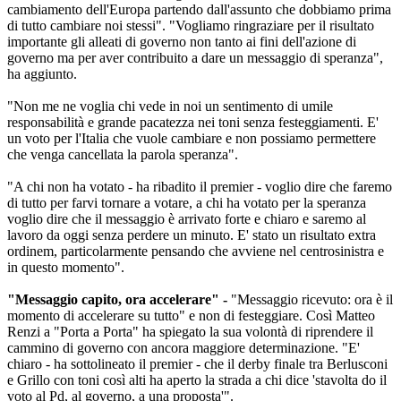
cambiamento dell'Europa partendo dall'assunto che dobbiamo prima
di tutto cambiare noi stessi". "Vogliamo ringraziare per il risultato
importante gli alleati di governo non tanto ai fini dell'azione di
governo ma per aver contribuito a dare un messaggio di speranza",
ha aggiunto.
"Non me ne voglia chi vede in noi un sentimento di umile
responsabilità e grande pacatezza nei toni senza festeggiamenti. E'
un voto per l'Italia che vuole cambiare e non possiamo permettere
che venga cancellata la parola speranza".
"A chi non ha votato - ha ribadito il premier - voglio dire che faremo
di tutto per farvi tornare a votare, a chi ha votato per la speranza
voglio dire che il messaggio è arrivato forte e chiaro e saremo al
lavoro da oggi senza perdere un minuto. E' stato un risultato extra
ordinem, particolarmente pensando che avviene nel centrosinistra e
in questo momento".
"Messaggio capito, ora accelerare" -
"Messaggio ricevuto: ora è il
momento di accelerare su tutto" e non di festeggiare. Così Matteo
Renzi a "Porta a Porta" ha spiegato la sua volontà di riprendere il
cammino di governo con ancora maggiore determinazione. "E'
chiaro - ha sottolineato il premier - che il derby finale tra Berlusconi
e Grillo con toni così alti ha aperto la strada a chi dice 'stavolta do il
voto al Pd, al governo, a una proposta'".