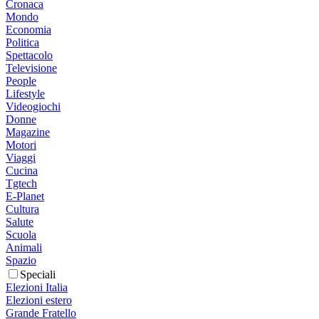
Cronaca
Mondo
Economia
Politica
Spettacolo
Televisione
People
Lifestyle
Videogiochi
Donne
Magazine
Motori
Viaggi
Cucina
Tgtech
E-Planet
Cultura
Salute
Scuola
Animali
Spazio
Speciali
Elezioni Italia
Elezioni estero
Grande Fratello