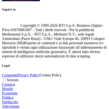
Seguici su
Copyright © 1999-
2026
RTI S.p.A. Business Digital -
P.Iva 03976881007 - Tutti i diritti riservati - Per la pubblicità
Mediamond S.p.A. - RTI S.p.A., Mediaset N.V., sede legale
Amsterdam (Paesi Bassi) - Uffici Viale Europa 46, 20093 Cologno
Monzese (MI)
Rispetto ai contenuti e ai dati personali trasmessi e/o
riprodotti è vietata ogni utilizzazione funzionale all’addestramento di
sistemi di intelligenza artificiale generativa. È altresì fatto divieto
espresso di utilizzare mezzi automatizzati di data scraping.
Legal
Corporate
Privacy Policy
Cookie Policy
Sezioni
Cronaca
Mondo
Economia
Politica
Spettacolo
Televisione