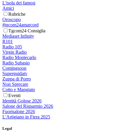
L'isola dei famosi
Amici
Rubriche
Oroscopo
#tgcom24amarcord
Tgcom24 Consiglia
Mediaset Infinity
R101
Radio 105
Virgin Radio
Radio Montecarlo
Radio Subasio
Comingsoon
Superguidatv
Zuppa di Porro
Non Sprecare
Cotto e Mangiato
Eventi
Identità Golose 2026
Salone del Risparmio 2026
Fuorisalone 2026
L'Artigiano in Fiera 2025
Legal