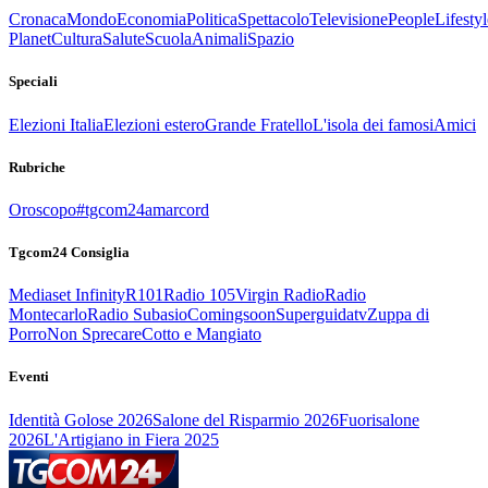
Cronaca
Mondo
Economia
Politica
Spettacolo
Televisione
People
Lifestyl
Planet
Cultura
Salute
Scuola
Animali
Spazio
Speciali
Elezioni Italia
Elezioni estero
Grande Fratello
L'isola dei famosi
Amici
Rubriche
Oroscopo
#tgcom24amarcord
Tgcom24 Consiglia
Mediaset Infinity
R101
Radio 105
Virgin Radio
Radio
Montecarlo
Radio Subasio
Comingsoon
Superguidatv
Zuppa di
Porro
Non Sprecare
Cotto e Mangiato
Eventi
Identità Golose 2026
Salone del Risparmio 2026
Fuorisalone
2026
L'Artigiano in Fiera 2025