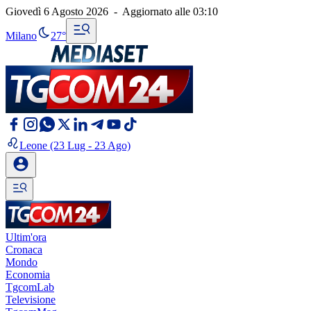
Giovedì 6 Agosto 2026
-
Aggiornato alle
03:10
Milano
27°
Leone
(23 Lug - 23 Ago)
Ultim'ora
Cronaca
Mondo
Economia
TgcomLab
Televisione