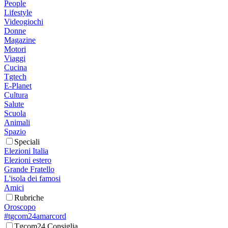
People
Lifestyle
Videogiochi
Donne
Magazine
Motori
Viaggi
Cucina
Tgtech
E-Planet
Cultura
Salute
Scuola
Animali
Spazio
Speciali
Elezioni Italia
Elezioni estero
Grande Fratello
L'isola dei famosi
Amici
Rubriche
Oroscopo
#tgcom24amarcord
Tgcom24 Consiglia