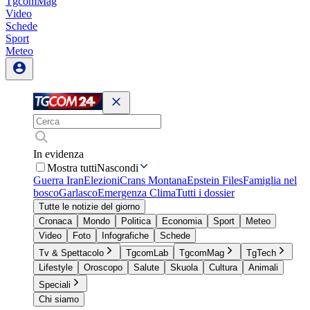
TgcomMag
Video
Schede
Sport
Meteo
In evidenza
Mostra tutti
Nascondi
Guerra Iran
Elezioni
Crans Montana
Epstein Files
Famiglia nel
bosco
Garlasco
Emergenza Clima
Tutti i dossier
Tutte le notizie del giorno
Cronaca
Mondo
Politica
Economia
Sport
Meteo
Video
Foto
Infografiche
Schede
Tv & Spettacolo
TgcomLab
TgcomMag
TgTech
Lifestyle
Oroscopo
Salute
Skuola
Cultura
Animali
Speciali
Chi siamo