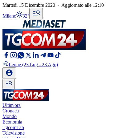
Martedì 15 Dicembre 2020
-
Aggiornato alle
12:10
Milano
32°
Leone
(23 Lug - 23 Ago)
Ultim'ora
Cronaca
Mondo
Economia
TgcomLab
Televisione