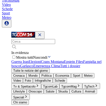
TgcomMag
Video
Schede
Sport
Meteo
In evidenza
Mostra tutti
Nascondi
Guerra Iran
Elezioni
Crans Montana
Epstein Files
Famiglia nel
bosco
Garlasco
Emergenza Clima
Tutti i dossier
Tutte le notizie del giorno
Cronaca
Mondo
Politica
Economia
Sport
Meteo
Video
Foto
Infografiche
Schede
Tv & Spettacolo
TgcomLab
TgcomMag
TgTech
Lifestyle
Oroscopo
Salute
Skuola
Cultura
Animali
Speciali
Chi siamo