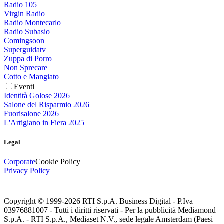
Radio 105
Virgin Radio
Radio Montecarlo
Radio Subasio
Comingsoon
Superguidatv
Zuppa di Porro
Non Sprecare
Cotto e Mangiato
Eventi
Identità Golose 2026
Salone del Risparmio 2026
Fuorisalone 2026
L'Artigiano in Fiera 2025
Legal
Corporate
Cookie Policy
Privacy Policy
Copyright © 1999-
2026
RTI S.p.A. Business Digital - P.Iva
03976881007 - Tutti i diritti riservati - Per la pubblicità Mediamond
S.p.A. - RTI S.p.A., Mediaset N.V., sede legale Amsterdam (Paesi