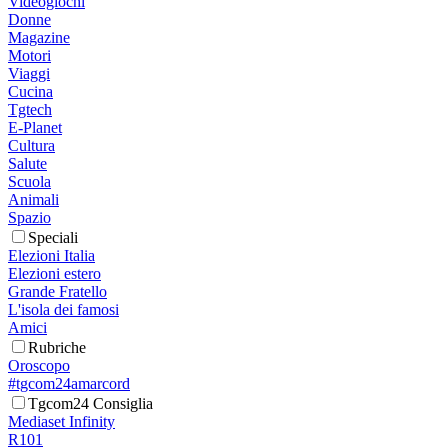
Videogiochi
Donne
Magazine
Motori
Viaggi
Cucina
Tgtech
E-Planet
Cultura
Salute
Scuola
Animali
Spazio
Speciali
Elezioni Italia
Elezioni estero
Grande Fratello
L'isola dei famosi
Amici
Rubriche
Oroscopo
#tgcom24amarcord
Tgcom24 Consiglia
Mediaset Infinity
R101