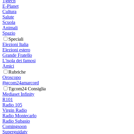
Tgtech
E-Planet
Cultura
Salute
Scuola
Animali
Spazio
Speciali
Elezioni Italia
Elezioni estero
Grande Fratello
L'isola dei famosi
Amici
Rubriche
Oroscopo
#tgcom24amarcord
Tgcom24 Consiglia
Mediaset Infinity
R101
Radio 105
Virgin Radio
Radio Montecarlo
Radio Subasio
Comingsoon
Superguidatv