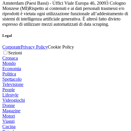
Amsterdam (Paesi Bassi) - Uffici Viale Europa 46, 20093 Cologno
Monzese (MI)
Rispetto ai contenuti e ai dati personali trasmessi e/o
riprodotti è vietata ogni utilizzazione funzionale all’addestramento di
sistemi di intelligenza artificiale generativa. È altresì fatto divieto
espresso di utilizzare mezzi automatizzati di data scraping.
Legal
Corporate
Privacy Policy
Cookie Policy
Sezioni
Cronaca
Mondo
Economia
Politica
Spettacolo
Televisione
People
Lifestyle
Videogiochi
Donne
Magazine
Motori
Viaggi
Cucina