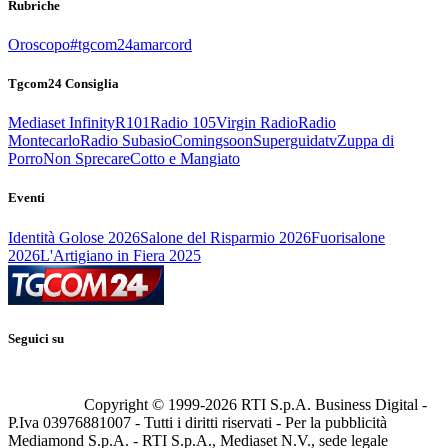
Rubriche
Oroscopo
#tgcom24amarcord
Tgcom24 Consiglia
Mediaset Infinity
R101
Radio 105
Virgin Radio
Radio
Montecarlo
Radio Subasio
Comingsoon
Superguidatv
Zuppa di
Porro
Non Sprecare
Cotto e Mangiato
Eventi
Identità Golose 2026
Salone del Risparmio 2026
Fuorisalone
2026
L'Artigiano in Fiera 2025
Seguici su
Copyright © 1999-
2026
RTI S.p.A. Business Digital -
P.Iva 03976881007 - Tutti i diritti riservati - Per la pubblicità
Mediamond S.p.A. - RTI S.p.A., Mediaset N.V., sede legale