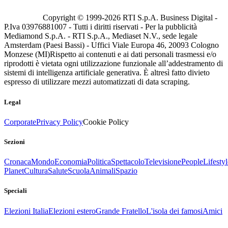
Copyright © 1999-
2026
RTI S.p.A. Business Digital -
P.Iva 03976881007 - Tutti i diritti riservati - Per la pubblicità
Mediamond S.p.A. - RTI S.p.A., Mediaset N.V., sede legale
Amsterdam (Paesi Bassi) - Uffici Viale Europa 46, 20093 Cologno
Monzese (MI)
Rispetto ai contenuti e ai dati personali trasmessi e/o
riprodotti è vietata ogni utilizzazione funzionale all’addestramento di
sistemi di intelligenza artificiale generativa. È altresì fatto divieto
espresso di utilizzare mezzi automatizzati di data scraping.
Legal
Corporate
Privacy Policy
Cookie Policy
Sezioni
Cronaca
Mondo
Economia
Politica
Spettacolo
Televisione
People
Lifestyl
Planet
Cultura
Salute
Scuola
Animali
Spazio
Speciali
Elezioni Italia
Elezioni estero
Grande Fratello
L'isola dei famosi
Amici