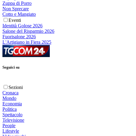
Zuppa di Porro
Non Sprecare
Cotto e Mangiato
Eventi
Identità Golose 2026
Salone del Risparmio 2026
Fuorisalone 2026
L'Artigiano in Fiera 2025
Seguici su
Sezioni
Cronaca
Mondo
Economia
Politica
Spettacolo
Televisione
People
Lifestyle