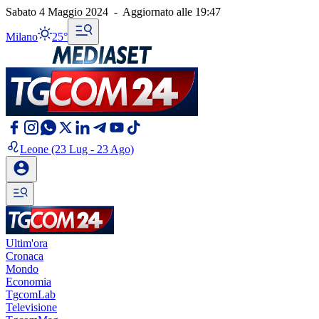
Sabato 4 Maggio 2024
-
Aggiornato alle
19:47
Milano
25°
Leone
(23 Lug - 23 Ago)
Ultim'ora
Cronaca
Mondo
Economia
TgcomLab
Televisione