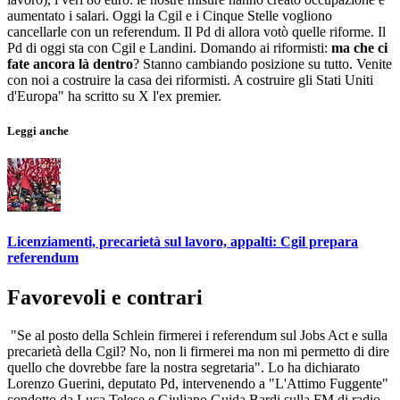
aumentato i salari. Oggi la Cgil e i Cinque Stelle vogliono
cancellarle con un referendum. Il Pd di allora votò quelle riforme. Il
Pd di oggi sta con Cgil e Landini. Domando ai riformisti:
ma che ci
fate ancora là dentro
? Stanno cambiando posizione su tutto. Venite
con noi a costruire la casa dei riformisti. A costruire gli Stati Uniti
d'Europa" ha scritto su X l'ex premier.
Leggi anche
Licenziamenti, precarietà sul lavoro, appalti: Cgil prepara
referendum
Favorevoli e contrari
"Se al posto della Schlein firmerei i referendum sul Jobs Act e sulla
precarietà della Cgil? No, non li firmerei ma non mi permetto di dire
quello che dovrebbe fare la nostra segretaria". Lo ha dichiarato
Lorenzo Guerini, deputato Pd, intervenendo a "L'Attimo Fuggente"
condotto da Luca Telese e Giuliano Guida Bardi sulla FM di radio