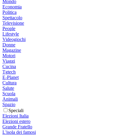
Mondo
Economia
Politica
Spettacolo
Televisione
People
Lifestyle
Videogiochi
Donne
Magazine
Motori
Viaggi
Cucina
Tgtech
E-Planet
Cultura
Salute
Scuola
Animali
Spazio
Speciali
Elezioni Italia
Elezioni estero
Grande Fratello
L'isola dei famosi