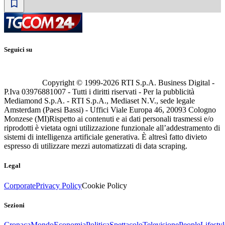
Seguici su
Copyright © 1999-
2026
RTI S.p.A. Business Digital -
P.Iva 03976881007 - Tutti i diritti riservati - Per la pubblicità
Mediamond S.p.A. - RTI S.p.A., Mediaset N.V., sede legale
Amsterdam (Paesi Bassi) - Uffici Viale Europa 46, 20093 Cologno
Monzese (MI)
Rispetto ai contenuti e ai dati personali trasmessi e/o
riprodotti è vietata ogni utilizzazione funzionale all’addestramento di
sistemi di intelligenza artificiale generativa. È altresì fatto divieto
espresso di utilizzare mezzi automatizzati di data scraping.
Legal
Corporate
Privacy Policy
Cookie Policy
Sezioni
Cronaca
Mondo
Economia
Politica
Spettacolo
Televisione
People
Lifestyl