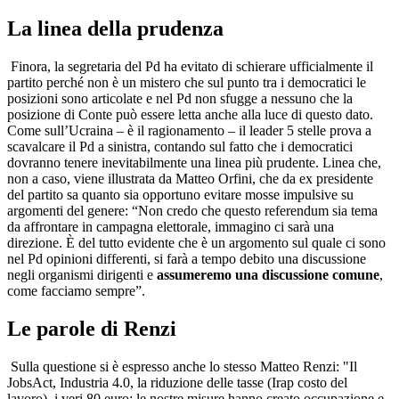
La linea della prudenza
Finora, la segretaria del Pd ha evitato di schierare ufficialmente il
partito perché non è un mistero che sul punto tra i democratici le
posizioni sono articolate e nel Pd non sfugge a nessuno che la
posizione di Conte può essere letta anche alla luce di questo dato.
Come sull’Ucraina – è il ragionamento – il leader 5 stelle prova a
scavalcare il Pd a sinistra, contando sul fatto che i democratici
dovranno tenere inevitabilmente una linea più prudente. Linea che,
non a caso, viene illustrata da Matteo Orfini, che da ex presidente
del partito sa quanto sia opportuno evitare mosse impulsive su
argomenti del genere: “Non credo che questo referendum sia tema
da affrontare in campagna elettorale, immagino ci sarà una
direzione. È del tutto evidente che è un argomento sul quale ci sono
nel Pd opinioni differenti, si farà a tempo debito una discussione
negli organismi dirigenti e
assumeremo una discussione comune
,
come facciamo sempre”.
Le parole di Renzi
Sulla questione si è espresso anche lo stesso Matteo Renzi: "Il
JobsAct, Industria 4.0, la riduzione delle tasse (Irap costo del
lavoro), i veri 80 euro: le nostre misure hanno creato occupazione e