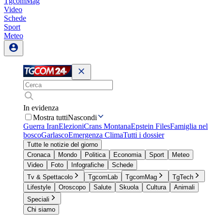
TgcomMag
Video
Schede
Sport
Meteo
In evidenza
Mostra tutti
Nascondi
Guerra Iran
Elezioni
Crans Montana
Epstein Files
Famiglia nel
bosco
Garlasco
Emergenza Clima
Tutti i dossier
Tutte le notizie del giorno
Cronaca
Mondo
Politica
Economia
Sport
Meteo
Video
Foto
Infografiche
Schede
Tv & Spettacolo
TgcomLab
TgcomMag
TgTech
Lifestyle
Oroscopo
Salute
Skuola
Cultura
Animali
Speciali
Chi siamo