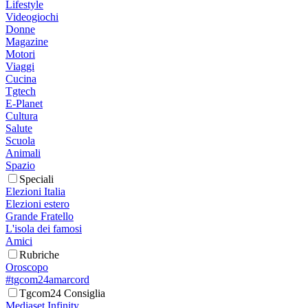
Lifestyle
Videogiochi
Donne
Magazine
Motori
Viaggi
Cucina
Tgtech
E-Planet
Cultura
Salute
Scuola
Animali
Spazio
Speciali
Elezioni Italia
Elezioni estero
Grande Fratello
L'isola dei famosi
Amici
Rubriche
Oroscopo
#tgcom24amarcord
Tgcom24 Consiglia
Mediaset Infinity