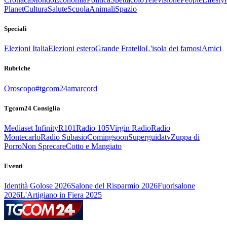
Planet
Cultura
Salute
Scuola
Animali
Spazio
Speciali
Elezioni Italia
Elezioni estero
Grande Fratello
L'isola dei famosi
Amici
Rubriche
Oroscopo
#tgcom24amarcord
Tgcom24 Consiglia
Mediaset Infinity
R101
Radio 105
Virgin Radio
Radio
Montecarlo
Radio Subasio
Comingsoon
Superguidatv
Zuppa di
Porro
Non Sprecare
Cotto e Mangiato
Eventi
Identità Golose 2026
Salone del Risparmio 2026
Fuorisalone
2026
L'Artigiano in Fiera 2025