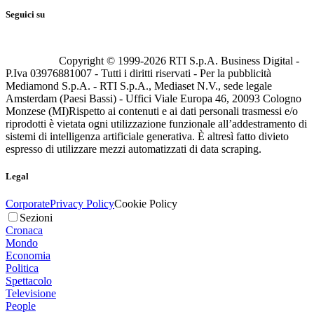
Seguici su
Copyright © 1999-
2026
RTI S.p.A. Business Digital -
P.Iva 03976881007 - Tutti i diritti riservati - Per la pubblicità
Mediamond S.p.A. - RTI S.p.A., Mediaset N.V., sede legale
Amsterdam (Paesi Bassi) - Uffici Viale Europa 46, 20093 Cologno
Monzese (MI)
Rispetto ai contenuti e ai dati personali trasmessi e/o
riprodotti è vietata ogni utilizzazione funzionale all’addestramento di
sistemi di intelligenza artificiale generativa. È altresì fatto divieto
espresso di utilizzare mezzi automatizzati di data scraping.
Legal
Corporate
Privacy Policy
Cookie Policy
Sezioni
Cronaca
Mondo
Economia
Politica
Spettacolo
Televisione
People