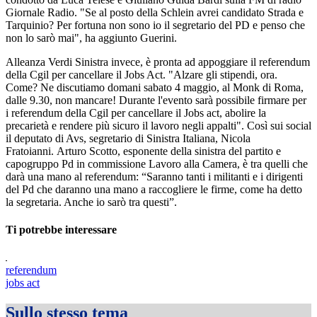
Giornale Radio. "Se al posto della Schlein avrei candidato Strada e
Tarquinio? Per fortuna non sono io il segretario del PD e penso che
non lo sarò mai", ha aggiunto Guerini.
Alleanza Verdi Sinistra invece, è pronta ad appoggiare il referendum
della Cgil per cancellare il Jobs Act. "Alzare gli stipendi, ora.
Come? Ne discutiamo domani sabato 4 maggio, al Monk di Roma,
dalle 9.30, non mancare! Durante l'evento sarà possibile firmare per
i referendum della Cgil per cancellare il Jobs act, abolire la
precarietà e rendere più sicuro il lavoro negli appalti". Così sui social
il deputato di Avs, segretario di Sinistra Italiana, Nicola
Fratoianni. Arturo Scotto, esponente della sinistra del partito e
capogruppo Pd in commissione Lavoro alla Camera, è tra quelli che
darà una mano al referendum: “Saranno tanti i militanti e i dirigenti
del Pd che daranno una mano a raccogliere le firme, come ha detto
la segretaria. Anche io sarò tra questi”.
Ti potrebbe interessare
referendum
jobs act
Sullo stesso tema