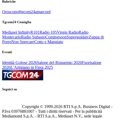
Rubriche
Oroscopo
#tgcom24amarcord
Tgcom24 Consiglia
Mediaset Infinity
R101
Radio 105
Virgin Radio
Radio
Montecarlo
Radio Subasio
Comingsoon
Superguidatv
Zuppa di
Porro
Non Sprecare
Cotto e Mangiato
Eventi
Identità Golose 2026
Salone del Risparmio 2026
Fuorisalone
2026
L'Artigiano in Fiera 2025
Seguici su
Copyright © 1999-
2026
RTI S.p.A. Business Digital -
P.Iva 03976881007 - Tutti i diritti riservati - Per la pubblicità
Mediamond S.p.A. - RTI S.p.A., Mediaset N.V., sede legale