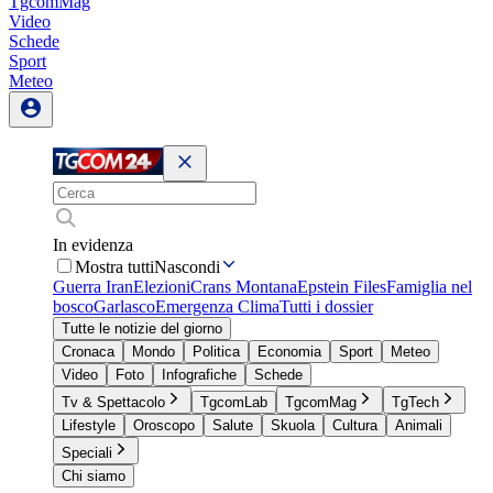
TgcomMag
Video
Schede
Sport
Meteo
In evidenza
Mostra tutti
Nascondi
Guerra Iran
Elezioni
Crans Montana
Epstein Files
Famiglia nel
bosco
Garlasco
Emergenza Clima
Tutti i dossier
Tutte le notizie del giorno
Cronaca
Mondo
Politica
Economia
Sport
Meteo
Video
Foto
Infografiche
Schede
Tv & Spettacolo
TgcomLab
TgcomMag
TgTech
Lifestyle
Oroscopo
Salute
Skuola
Cultura
Animali
Speciali
Chi siamo