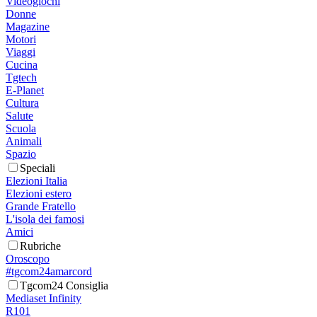
Videogiochi
Donne
Magazine
Motori
Viaggi
Cucina
Tgtech
E-Planet
Cultura
Salute
Scuola
Animali
Spazio
Speciali
Elezioni Italia
Elezioni estero
Grande Fratello
L'isola dei famosi
Amici
Rubriche
Oroscopo
#tgcom24amarcord
Tgcom24 Consiglia
Mediaset Infinity
R101