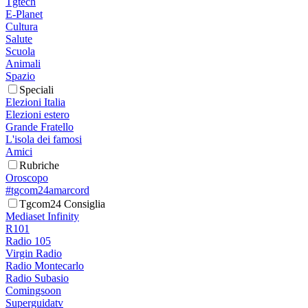
Tgtech
E-Planet
Cultura
Salute
Scuola
Animali
Spazio
Speciali
Elezioni Italia
Elezioni estero
Grande Fratello
L'isola dei famosi
Amici
Rubriche
Oroscopo
#tgcom24amarcord
Tgcom24 Consiglia
Mediaset Infinity
R101
Radio 105
Virgin Radio
Radio Montecarlo
Radio Subasio
Comingsoon
Superguidatv