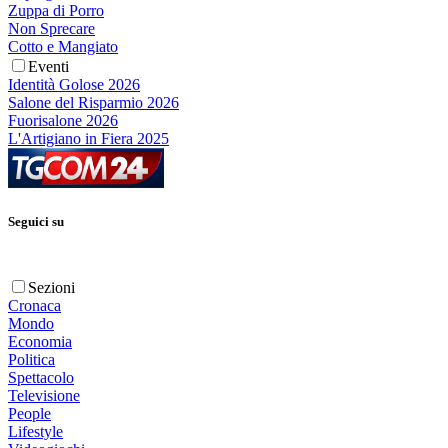
Zuppa di Porro
Non Sprecare
Cotto e Mangiato
Eventi
Identità Golose 2026
Salone del Risparmio 2026
Fuorisalone 2026
L'Artigiano in Fiera 2025
Seguici su
Sezioni
Cronaca
Mondo
Economia
Politica
Spettacolo
Televisione
People
Lifestyle