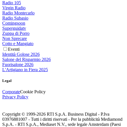
Radio 105
Virgin Radio
Radio Montecarlo
Radio Subasio
Comingsoon
Superguidatv
Zuppa di Porro
Non Sprecare
Cotto e Mangiato
Eventi
Identità Golose 2026
Salone del Risparmio 2026
Fuorisalone 2026
L'Artigiano in Fiera 2025
Legal
Corporate
Cookie Policy
Privacy Policy
Copyright © 1999-
2026
RTI S.p.A. Business Digital - P.Iva
03976881007 - Tutti i diritti riservati - Per la pubblicità Mediamond
S.p.A. - RTI S.p.A., Mediaset N.V., sede legale Amsterdam (Paesi