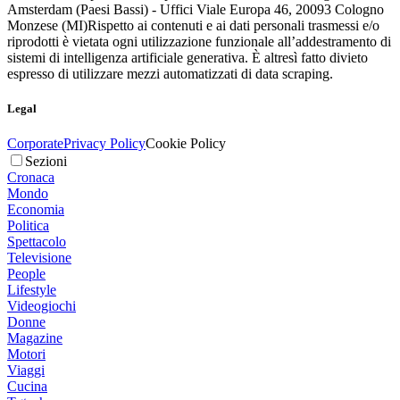
Amsterdam (Paesi Bassi) - Uffici Viale Europa 46, 20093 Cologno
Monzese (MI)
Rispetto ai contenuti e ai dati personali trasmessi e/o
riprodotti è vietata ogni utilizzazione funzionale all’addestramento di
sistemi di intelligenza artificiale generativa. È altresì fatto divieto
espresso di utilizzare mezzi automatizzati di data scraping.
Legal
Corporate
Privacy Policy
Cookie Policy
Sezioni
Cronaca
Mondo
Economia
Politica
Spettacolo
Televisione
People
Lifestyle
Videogiochi
Donne
Magazine
Motori
Viaggi
Cucina