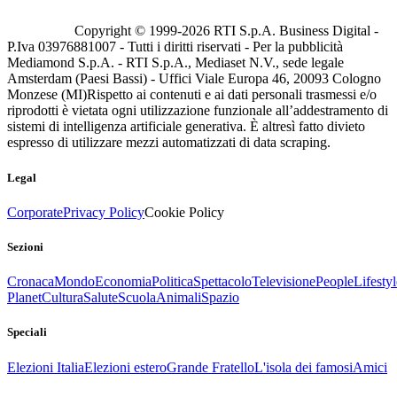
Copyright © 1999-
2026
RTI S.p.A. Business Digital -
P.Iva 03976881007 - Tutti i diritti riservati - Per la pubblicità
Mediamond S.p.A. - RTI S.p.A., Mediaset N.V., sede legale
Amsterdam (Paesi Bassi) - Uffici Viale Europa 46, 20093 Cologno
Monzese (MI)
Rispetto ai contenuti e ai dati personali trasmessi e/o
riprodotti è vietata ogni utilizzazione funzionale all’addestramento di
sistemi di intelligenza artificiale generativa. È altresì fatto divieto
espresso di utilizzare mezzi automatizzati di data scraping.
Legal
Corporate
Privacy Policy
Cookie Policy
Sezioni
Cronaca
Mondo
Economia
Politica
Spettacolo
Televisione
People
Lifestyl
Planet
Cultura
Salute
Scuola
Animali
Spazio
Speciali
Elezioni Italia
Elezioni estero
Grande Fratello
L'isola dei famosi
Amici