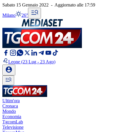
Sabato 15 Gennaio 2022
-
Aggiornato alle
17:59
Milano
26°
Leone
(23 Lug - 23 Ago)
Ultim'ora
Cronaca
Mondo
Economia
TgcomLab
Televisione