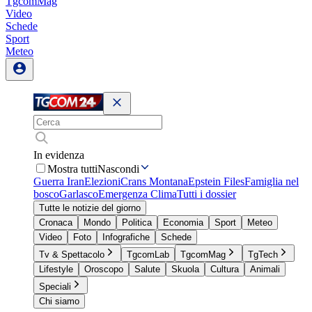
TgcomMag
Video
Schede
Sport
Meteo
In evidenza
Mostra tutti
Nascondi
Guerra Iran
Elezioni
Crans Montana
Epstein Files
Famiglia nel
bosco
Garlasco
Emergenza Clima
Tutti i dossier
Tutte le notizie del giorno
Cronaca
Mondo
Politica
Economia
Sport
Meteo
Video
Foto
Infografiche
Schede
Tv & Spettacolo
TgcomLab
TgcomMag
TgTech
Lifestyle
Oroscopo
Salute
Skuola
Cultura
Animali
Speciali
Chi siamo