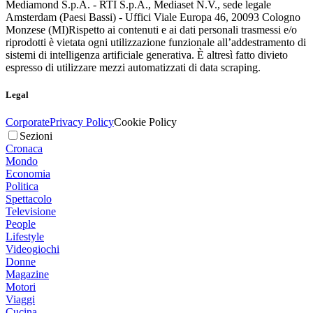
Mediamond S.p.A. - RTI S.p.A., Mediaset N.V., sede legale
Amsterdam (Paesi Bassi) - Uffici Viale Europa 46, 20093 Cologno
Monzese (MI)
Rispetto ai contenuti e ai dati personali trasmessi e/o
riprodotti è vietata ogni utilizzazione funzionale all’addestramento di
sistemi di intelligenza artificiale generativa. È altresì fatto divieto
espresso di utilizzare mezzi automatizzati di data scraping.
Legal
Corporate
Privacy Policy
Cookie Policy
Sezioni
Cronaca
Mondo
Economia
Politica
Spettacolo
Televisione
People
Lifestyle
Videogiochi
Donne
Magazine
Motori
Viaggi
Cucina