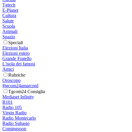
Tgtech
E-Planet
Cultura
Salute
Scuola
Animali
Spazio
Speciali
Elezioni Italia
Elezioni estero
Grande Fratello
L'isola dei famosi
Amici
Rubriche
Oroscopo
#tgcom24amarcord
Tgcom24 Consiglia
Mediaset Infinity
R101
Radio 105
Virgin Radio
Radio Montecarlo
Radio Subasio
Comingsoon