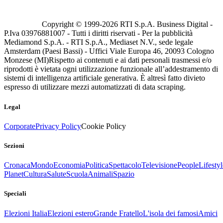
Copyright © 1999-
2026
RTI S.p.A. Business Digital -
P.Iva 03976881007 - Tutti i diritti riservati - Per la pubblicità
Mediamond S.p.A. - RTI S.p.A., Mediaset N.V., sede legale
Amsterdam (Paesi Bassi) - Uffici Viale Europa 46, 20093 Cologno
Monzese (MI)
Rispetto ai contenuti e ai dati personali trasmessi e/o
riprodotti è vietata ogni utilizzazione funzionale all’addestramento di
sistemi di intelligenza artificiale generativa. È altresì fatto divieto
espresso di utilizzare mezzi automatizzati di data scraping.
Legal
Corporate
Privacy Policy
Cookie Policy
Sezioni
Cronaca
Mondo
Economia
Politica
Spettacolo
Televisione
People
Lifestyl
Planet
Cultura
Salute
Scuola
Animali
Spazio
Speciali
Elezioni Italia
Elezioni estero
Grande Fratello
L'isola dei famosi
Amici