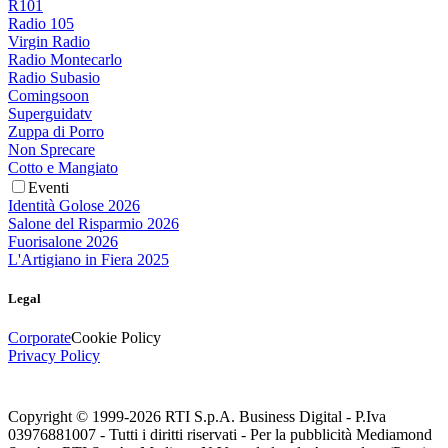
R101
Radio 105
Virgin Radio
Radio Montecarlo
Radio Subasio
Comingsoon
Superguidatv
Zuppa di Porro
Non Sprecare
Cotto e Mangiato
Eventi
Identità Golose 2026
Salone del Risparmio 2026
Fuorisalone 2026
L'Artigiano in Fiera 2025
Legal
Corporate
Cookie Policy
Privacy Policy
Copyright © 1999-
2026
RTI S.p.A. Business Digital - P.Iva
03976881007 - Tutti i diritti riservati - Per la pubblicità Mediamond