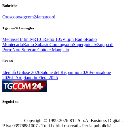
Rubriche
Oroscopo
#tgcom24amarcord
Tgcom24 Consiglia
Mediaset Infinity
R101
Radio 105
Virgin Radio
Radio
Montecarlo
Radio Subasio
Comingsoon
Superguidatv
Zuppa di
Porro
Non Sprecare
Cotto e Mangiato
Eventi
Identità Golose 2026
Salone del Risparmio 2026
Fuorisalone
2026
L'Artigiano in Fiera 2025
Seguici su
Copyright © 1999-
2026
RTI S.p.A. Business Digital -
P.Iva 03976881007 - Tutti i diritti riservati - Per la pubblicità