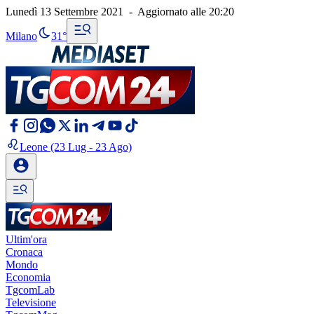
Lunedì 13 Settembre 2021
-
Aggiornato alle
20:20
Milano
31°
Leone
(23 Lug - 23 Ago)
Ultim'ora
Cronaca
Mondo
Economia
TgcomLab
Televisione