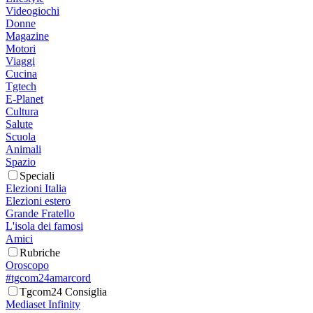
Videogiochi
Donne
Magazine
Motori
Viaggi
Cucina
Tgtech
E-Planet
Cultura
Salute
Scuola
Animali
Spazio
Speciali
Elezioni Italia
Elezioni estero
Grande Fratello
L'isola dei famosi
Amici
Rubriche
Oroscopo
#tgcom24amarcord
Tgcom24 Consiglia
Mediaset Infinity