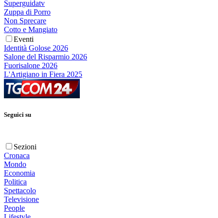
Superguidatv
Zuppa di Porro
Non Sprecare
Cotto e Mangiato
Eventi
Identità Golose 2026
Salone del Risparmio 2026
Fuorisalone 2026
L'Artigiano in Fiera 2025
Seguici su
Sezioni
Cronaca
Mondo
Economia
Politica
Spettacolo
Televisione
People
Lifestyle