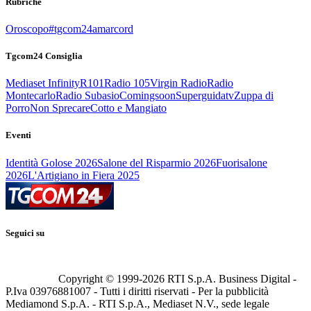
Rubriche
Oroscopo
#tgcom24amarcord
Tgcom24 Consiglia
Mediaset Infinity
R101
Radio 105
Virgin Radio
Radio
Montecarlo
Radio Subasio
Comingsoon
Superguidatv
Zuppa di
Porro
Non Sprecare
Cotto e Mangiato
Eventi
Identità Golose 2026
Salone del Risparmio 2026
Fuorisalone
2026
L'Artigiano in Fiera 2025
Seguici su
Copyright © 1999-
2026
RTI S.p.A. Business Digital -
P.Iva 03976881007 - Tutti i diritti riservati - Per la pubblicità
Mediamond S.p.A. - RTI S.p.A., Mediaset N.V., sede legale