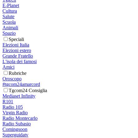
E-Planet
Cultura
Salute
Scuola
Animali
Spazio
Speciali
Elezioni Italia
Elezioni estero
Grande Fratello
L'isola dei famosi
Amici
Rubriche
Oroscopo
#tgcom24amarcord
Tgcom24 Consiglia
Mediaset Infinity
R101
Radio 105
Virgin Radio
Radio Montecarlo
Radio Subasio
Comingsoon
Superguidatv