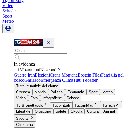
TgcomMag
Video
Schede
Sport
Meteo
In evidenza
Mostra tutti
Nascondi
Guerra Iran
Elezioni
Crans Montana
Epstein Files
Famiglia nel
bosco
Garlasco
Emergenza Clima
Tutti i dossier
Tutte le notizie del giorno
Cronaca
Mondo
Politica
Economia
Sport
Meteo
Video
Foto
Infografiche
Schede
Tv & Spettacolo
TgcomLab
TgcomMag
TgTech
Lifestyle
Oroscopo
Salute
Skuola
Cultura
Animali
Speciali
Chi siamo