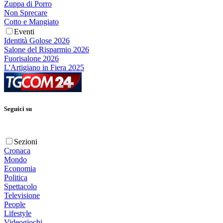
Zuppa di Porro
Non Sprecare
Cotto e Mangiato
Eventi
Identità Golose 2026
Salone del Risparmio 2026
Fuorisalone 2026
L'Artigiano in Fiera 2025
Seguici su
Sezioni
Cronaca
Mondo
Economia
Politica
Spettacolo
Televisione
People
Lifestyle
Videogiochi