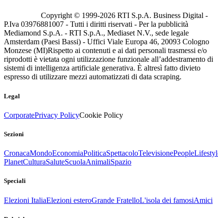
Copyright © 1999-
2026
RTI S.p.A. Business Digital -
P.Iva 03976881007 - Tutti i diritti riservati - Per la pubblicità
Mediamond S.p.A. - RTI S.p.A., Mediaset N.V., sede legale
Amsterdam (Paesi Bassi) - Uffici Viale Europa 46, 20093 Cologno
Monzese (MI)
Rispetto ai contenuti e ai dati personali trasmessi e/o
riprodotti è vietata ogni utilizzazione funzionale all’addestramento di
sistemi di intelligenza artificiale generativa. È altresì fatto divieto
espresso di utilizzare mezzi automatizzati di data scraping.
Legal
Corporate
Privacy Policy
Cookie Policy
Sezioni
Cronaca
Mondo
Economia
Politica
Spettacolo
Televisione
People
Lifestyl
Planet
Cultura
Salute
Scuola
Animali
Spazio
Speciali
Elezioni Italia
Elezioni estero
Grande Fratello
L'isola dei famosi
Amici