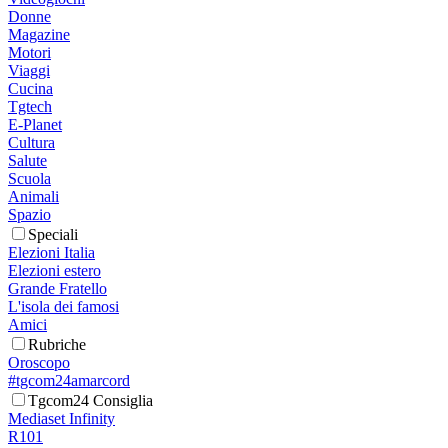
Donne
Magazine
Motori
Viaggi
Cucina
Tgtech
E-Planet
Cultura
Salute
Scuola
Animali
Spazio
Speciali
Elezioni Italia
Elezioni estero
Grande Fratello
L'isola dei famosi
Amici
Rubriche
Oroscopo
#tgcom24amarcord
Tgcom24 Consiglia
Mediaset Infinity
R101