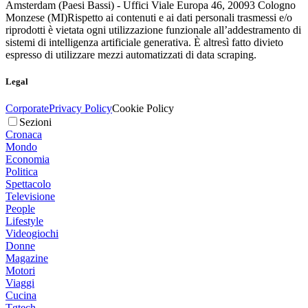
Amsterdam (Paesi Bassi) - Uffici Viale Europa 46, 20093 Cologno
Monzese (MI)
Rispetto ai contenuti e ai dati personali trasmessi e/o
riprodotti è vietata ogni utilizzazione funzionale all’addestramento di
sistemi di intelligenza artificiale generativa. È altresì fatto divieto
espresso di utilizzare mezzi automatizzati di data scraping.
Legal
Corporate
Privacy Policy
Cookie Policy
Sezioni
Cronaca
Mondo
Economia
Politica
Spettacolo
Televisione
People
Lifestyle
Videogiochi
Donne
Magazine
Motori
Viaggi
Cucina
Tgtech