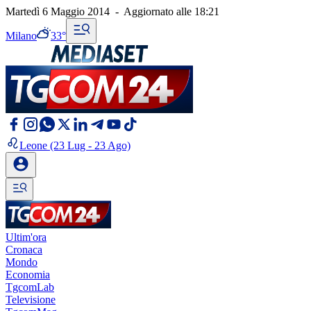
Martedì 6 Maggio 2014
-
Aggiornato alle
18:21
Milano
33°
Leone
(23 Lug - 23 Ago)
Ultim'ora
Cronaca
Mondo
Economia
TgcomLab
Televisione