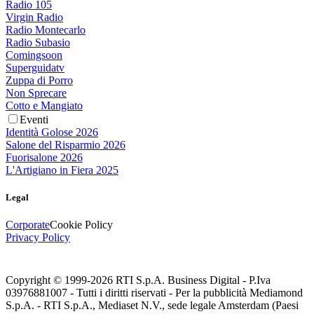
Radio 105
Virgin Radio
Radio Montecarlo
Radio Subasio
Comingsoon
Superguidatv
Zuppa di Porro
Non Sprecare
Cotto e Mangiato
Eventi
Identità Golose 2026
Salone del Risparmio 2026
Fuorisalone 2026
L'Artigiano in Fiera 2025
Legal
Corporate
Cookie Policy
Privacy Policy
Copyright © 1999-
2026
RTI S.p.A. Business Digital - P.Iva
03976881007 - Tutti i diritti riservati - Per la pubblicità Mediamond
S.p.A. - RTI S.p.A., Mediaset N.V., sede legale Amsterdam (Paesi