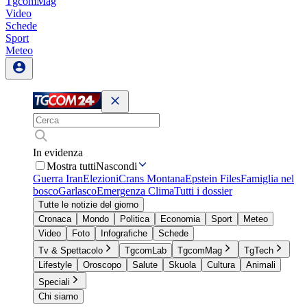
TgcomMag
Video
Schede
Sport
Meteo
In evidenza
Mostra tutti
Nascondi
Guerra Iran
Elezioni
Crans Montana
Epstein Files
Famiglia nel
bosco
Garlasco
Emergenza Clima
Tutti i dossier
Tutte le notizie del giorno
Cronaca
Mondo
Politica
Economia
Sport
Meteo
Video
Foto
Infografiche
Schede
Tv & Spettacolo
TgcomLab
TgcomMag
TgTech
Lifestyle
Oroscopo
Salute
Skuola
Cultura
Animali
Speciali
Chi siamo