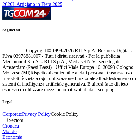
2026
L'Artigiano in Fiera 2025
Seguici su
Copyright © 1999-
2026
RTI S.p.A. Business Digital -
P.Iva 03976881007 - Tutti i diritti riservati - Per la pubblicità
Mediamond S.p.A. - RTI S.p.A., Mediaset N.V., sede legale
Amsterdam (Paesi Bassi) - Uffici Viale Europa 46, 20093 Cologno
Monzese (MI)
Rispetto ai contenuti e ai dati personali trasmessi e/o
riprodotti è vietata ogni utilizzazione funzionale all’addestramento di
sistemi di intelligenza artificiale generativa. È altresì fatto divieto
espresso di utilizzare mezzi automatizzati di data scraping.
Legal
Corporate
Privacy Policy
Cookie Policy
Sezioni
Cronaca
Mondo
Economia