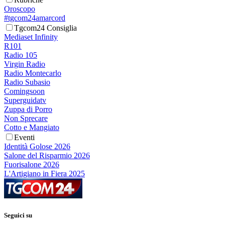
Oroscopo
#tgcom24amarcord
Tgcom24 Consiglia
Mediaset Infinity
R101
Radio 105
Virgin Radio
Radio Montecarlo
Radio Subasio
Comingsoon
Superguidatv
Zuppa di Porro
Non Sprecare
Cotto e Mangiato
Eventi
Identità Golose 2026
Salone del Risparmio 2026
Fuorisalone 2026
L'Artigiano in Fiera 2025
Seguici su