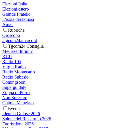
Elezioni Italia
Elezioni estero
Grande Fratello
L'isola dei famosi
Amici
Rubriche
Oroscopo
#tgcom24amarcord
Tgcom24 Consiglia
Mediaset Infinity
R101
Radio 105
Virgin Radio
Radio Montecarlo
Radio Subasio
Comingsoon
Superguidatv
Zuppa di Porro
Non Sprecare
Cotto e Mangiato
Eventi
Identità Golose 2026
Salone del Risparmio 2026
Fuorisalone 2026