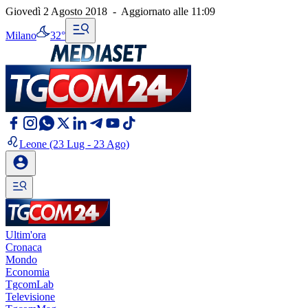
Giovedì 2 Agosto 2018
-
Aggiornato alle
11:09
Milano
32°
Leone
(23 Lug - 23 Ago)
Ultim'ora
Cronaca
Mondo
Economia
TgcomLab
Televisione