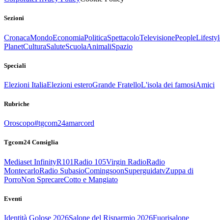
Sezioni
Cronaca
Mondo
Economia
Politica
Spettacolo
Televisione
People
Lifestyl
Planet
Cultura
Salute
Scuola
Animali
Spazio
Speciali
Elezioni Italia
Elezioni estero
Grande Fratello
L'isola dei famosi
Amici
Rubriche
Oroscopo
#tgcom24amarcord
Tgcom24 Consiglia
Mediaset Infinity
R101
Radio 105
Virgin Radio
Radio
Montecarlo
Radio Subasio
Comingsoon
Superguidatv
Zuppa di
Porro
Non Sprecare
Cotto e Mangiato
Eventi
Identità Golose 2026
Salone del Risparmio 2026
Fuorisalone