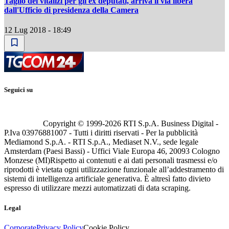
Taglio dei vitalizi per gli ex deputati, arriva il via libera
dall'Ufficio di presidenza della Camera
12 Lug 2018 - 18:49
Seguici su
Copyright © 1999-
2026
RTI S.p.A. Business Digital -
P.Iva 03976881007 - Tutti i diritti riservati - Per la pubblicità
Mediamond S.p.A. - RTI S.p.A., Mediaset N.V., sede legale
Amsterdam (Paesi Bassi) - Uffici Viale Europa 46, 20093 Cologno
Monzese (MI)
Rispetto ai contenuti e ai dati personali trasmessi e/o
riprodotti è vietata ogni utilizzazione funzionale all’addestramento di
sistemi di intelligenza artificiale generativa. È altresì fatto divieto
espresso di utilizzare mezzi automatizzati di data scraping.
Legal
Corporate
Privacy Policy
Cookie Policy