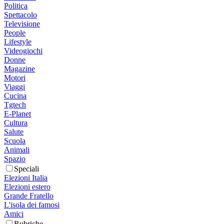
Politica
Spettacolo
Televisione
People
Lifestyle
Videogiochi
Donne
Magazine
Motori
Viaggi
Cucina
Tgtech
E-Planet
Cultura
Salute
Scuola
Animali
Spazio
Speciali
Elezioni Italia
Elezioni estero
Grande Fratello
L'isola dei famosi
Amici
Rubriche