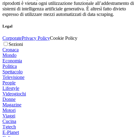
riprodotti è vietata ogni utilizzazione funzionale all’addestramento di
sistemi di intelligenza artificiale generativa. È altresì fatto divieto
espresso di utilizzare mezzi automatizzati di data scraping.
Legal
Corporate
Privacy Policy
Cookie Policy
Sezioni
Cronaca
Mondo
Economia
Politica
Spettacolo
Televisione
People
Lifestyle
Videogiochi
Donne
Magazine
Motori
Viaggi
Cucina
Tgtech
E-Planet