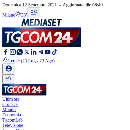
Domenica 12 Settembre 2021
-
Aggiornato alle
06:49
Milano
33°
Leone
(23 Lug - 23 Ago)
Ultim'ora
Cronaca
Mondo
Economia
TgcomLab
Televisione