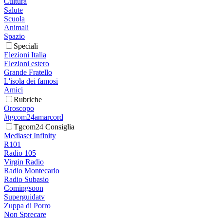
Cultura
Salute
Scuola
Animali
Spazio
Speciali
Elezioni Italia
Elezioni estero
Grande Fratello
L'isola dei famosi
Amici
Rubriche
Oroscopo
#tgcom24amarcord
Tgcom24 Consiglia
Mediaset Infinity
R101
Radio 105
Virgin Radio
Radio Montecarlo
Radio Subasio
Comingsoon
Superguidatv
Zuppa di Porro
Non Sprecare