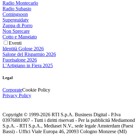
Radio Montecarlo
Radio Subasio
Comingsoon
Superguidatv
Zuppa di Porro
Non Sprecare
Cotto e Mangiato
Eventi
Identità Golose 2026
Salone del Risparmio 2026
Fuorisalone 2026
L'Artigiano in Fiera 2025
Legal
Corporate
Cookie Policy
Privacy Policy
Copyright © 1999-
2026
RTI S.p.A. Business Digital - P.Iva
03976881007 - Tutti i diritti riservati - Per la pubblicità Mediamond
S.p.A. - RTI S.p.A., Mediaset N.V., sede legale Amsterdam (Paesi
Bassi) - Uffici Viale Europa 46, 20093 Cologno Monzese (MI)