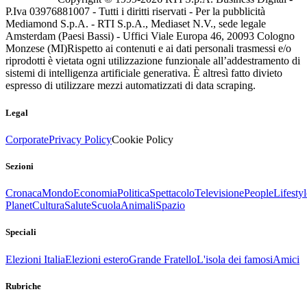
P.Iva 03976881007 - Tutti i diritti riservati - Per la pubblicità
Mediamond S.p.A. - RTI S.p.A., Mediaset N.V., sede legale
Amsterdam (Paesi Bassi) - Uffici Viale Europa 46, 20093 Cologno
Monzese (MI)
Rispetto ai contenuti e ai dati personali trasmessi e/o
riprodotti è vietata ogni utilizzazione funzionale all’addestramento di
sistemi di intelligenza artificiale generativa. È altresì fatto divieto
espresso di utilizzare mezzi automatizzati di data scraping.
Legal
Corporate
Privacy Policy
Cookie Policy
Sezioni
Cronaca
Mondo
Economia
Politica
Spettacolo
Televisione
People
Lifestyl
Planet
Cultura
Salute
Scuola
Animali
Spazio
Speciali
Elezioni Italia
Elezioni estero
Grande Fratello
L'isola dei famosi
Amici
Rubriche