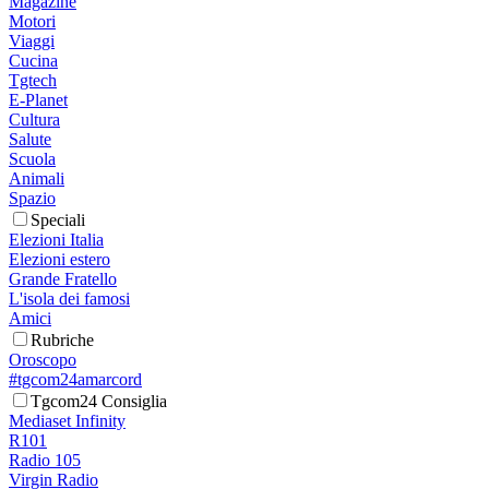
Magazine
Motori
Viaggi
Cucina
Tgtech
E-Planet
Cultura
Salute
Scuola
Animali
Spazio
Speciali
Elezioni Italia
Elezioni estero
Grande Fratello
L'isola dei famosi
Amici
Rubriche
Oroscopo
#tgcom24amarcord
Tgcom24 Consiglia
Mediaset Infinity
R101
Radio 105
Virgin Radio