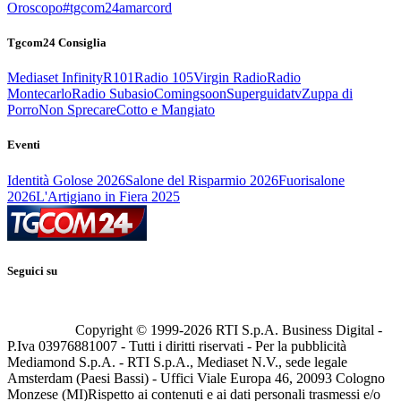
Oroscopo
#tgcom24amarcord
Tgcom24 Consiglia
Mediaset Infinity
R101
Radio 105
Virgin Radio
Radio
Montecarlo
Radio Subasio
Comingsoon
Superguidatv
Zuppa di
Porro
Non Sprecare
Cotto e Mangiato
Eventi
Identità Golose 2026
Salone del Risparmio 2026
Fuorisalone
2026
L'Artigiano in Fiera 2025
Seguici su
Copyright © 1999-
2026
RTI S.p.A. Business Digital -
P.Iva 03976881007 - Tutti i diritti riservati - Per la pubblicità
Mediamond S.p.A. - RTI S.p.A., Mediaset N.V., sede legale
Amsterdam (Paesi Bassi) - Uffici Viale Europa 46, 20093 Cologno
Monzese (MI)
Rispetto ai contenuti e ai dati personali trasmessi e/o