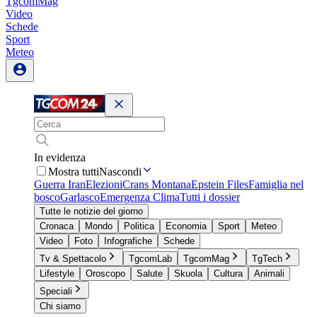
TgcomMag
Video
Schede
Sport
Meteo
In evidenza
Mostra tutti
Nascondi
Guerra Iran
Elezioni
Crans Montana
Epstein Files
Famiglia nel
bosco
Garlasco
Emergenza Clima
Tutti i dossier
Tutte le notizie del giorno
Cronaca
Mondo
Politica
Economia
Sport
Meteo
Video
Foto
Infografiche
Schede
Tv & Spettacolo
TgcomLab
TgcomMag
TgTech
Lifestyle
Oroscopo
Salute
Skuola
Cultura
Animali
Speciali
Chi siamo