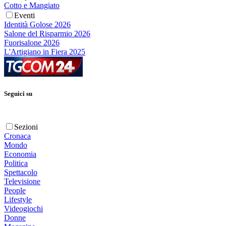
Cotto e Mangiato
Eventi
Identità Golose 2026
Salone del Risparmio 2026
Fuorisalone 2026
L'Artigiano in Fiera 2025
Seguici su
Sezioni
Cronaca
Mondo
Economia
Politica
Spettacolo
Televisione
People
Lifestyle
Videogiochi
Donne