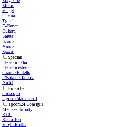
Magazine
Motori
Viaggi
Cucina
Tgtech
E-Planet
Cultura
Salute
Scuola
Animali
Spazio
Speciali
Elezioni Italia
Elezioni estero
Grande Fratello
L'isola dei famosi
Amici
Rubriche
Oroscopo
#tgcom24amarcord
Tgcom24 Consiglia
Mediaset Infinity
R101
Radio 105
Virgin Radio