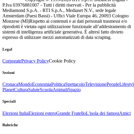
P.Iva 03976881007 - Tutti i diritti riservati - Per la pubblicità
Mediamond S.p.A. - RTI S.p.A., Mediaset N.V., sede legale
Amsterdam (Paesi Bassi) - Uffici Viale Europa 46, 20093 Cologno
Monzese (MI)
Rispetto ai contenuti e ai dati personali trasmessi e/o
riprodotti è vietata ogni utilizzazione funzionale all’addestramento di
sistemi di intelligenza artificiale generativa. È altresì fatto divieto
espresso di utilizzare mezzi automatizzati di data scraping.
Legal
Corporate
Privacy Policy
Cookie Policy
Sezioni
Cronaca
Mondo
Economia
Politica
Spettacolo
Televisione
People
Lifestyl
Planet
Cultura
Salute
Scuola
Animali
Spazio
Speciali
Elezioni Italia
Elezioni estero
Grande Fratello
L'isola dei famosi
Amici
Rubriche