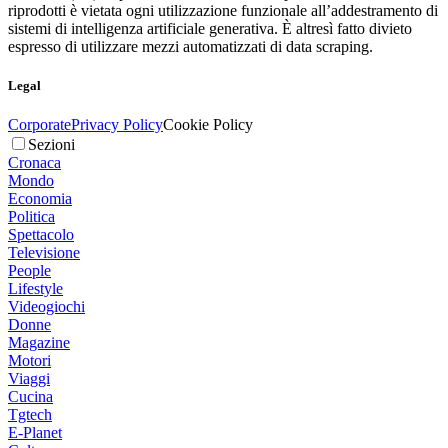
riprodotti è vietata ogni utilizzazione funzionale all’addestramento di
sistemi di intelligenza artificiale generativa. È altresì fatto divieto
espresso di utilizzare mezzi automatizzati di data scraping.
Legal
Corporate
Privacy Policy
Cookie Policy
Sezioni
Cronaca
Mondo
Economia
Politica
Spettacolo
Televisione
People
Lifestyle
Videogiochi
Donne
Magazine
Motori
Viaggi
Cucina
Tgtech
E-Planet