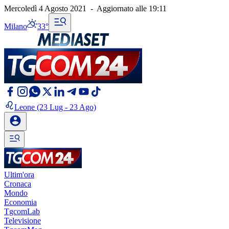
Mercoledì 4 Agosto 2021
-
Aggiornato alle
19:11
Milano
33°
Leone
(23 Lug - 23 Ago)
Ultim'ora
Cronaca
Mondo
Economia
TgcomLab
Televisione