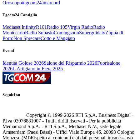
Oroscopo
#tgcom24amarcord
Tgcom24 Consiglia
Mediaset Infinity
R101
Radio 105
Virgin Radio
Radio
Montecarlo
Radio Subasio
Comingsoon
Superguidatv
Zuppa di
Porro
Non Sprecare
Cotto e Mangiato
Eventi
Identità Golose 2026
Salone del Risparmio 2026
Fuorisalone
2026
L'Artigiano in Fiera 2025
Seguici su
Copyright © 1999-
2026
RTI S.p.A. Business Digital -
P.Iva 03976881007 - Tutti i diritti riservati - Per la pubblicità
Mediamond S.p.A. - RTI S.p.A., Mediaset N.V., sede legale
Amsterdam (Paesi Bassi) - Uffici Viale Europa 46, 20093 Cologno
Monzese (MI)
Rispetto ai contenuti e ai dati personali trasmessi e/o