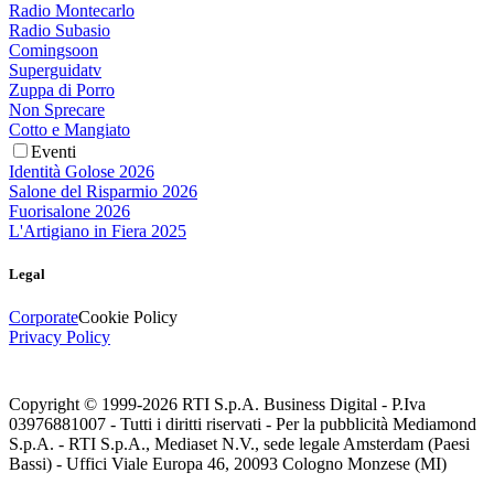
Radio Montecarlo
Radio Subasio
Comingsoon
Superguidatv
Zuppa di Porro
Non Sprecare
Cotto e Mangiato
Eventi
Identità Golose 2026
Salone del Risparmio 2026
Fuorisalone 2026
L'Artigiano in Fiera 2025
Legal
Corporate
Cookie Policy
Privacy Policy
Copyright © 1999-
2026
RTI S.p.A. Business Digital - P.Iva
03976881007 - Tutti i diritti riservati - Per la pubblicità Mediamond
S.p.A. - RTI S.p.A., Mediaset N.V., sede legale Amsterdam (Paesi
Bassi) - Uffici Viale Europa 46, 20093 Cologno Monzese (MI)