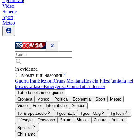
TgcomMag
Video
Schede
Sport
Meteo
In evidenza
Mostra tutti
Nascondi
Guerra Iran
Elezioni
Crans Montana
Epstein Files
Famiglia nel
bosco
Garlasco
Emergenza Clima
Tutti i dossier
Tutte le notizie del giorno
Cronaca
Mondo
Politica
Economia
Sport
Meteo
Video
Foto
Infografiche
Schede
Tv & Spettacolo
TgcomLab
TgcomMag
TgTech
Lifestyle
Oroscopo
Salute
Skuola
Cultura
Animali
Speciali
Chi siamo