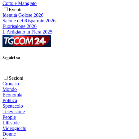
Cotto e Mangiato
Eventi
Identità Golose 2026
Salone del Risparmio 2026
Fuorisalone 2026
L'Artigiano in Fiera 2025
Seguici su
Sezioni
Cronaca
Mondo
Economia
Politica
Spettacolo
Televisione
People
Lifestyle
Videogiochi
Donne