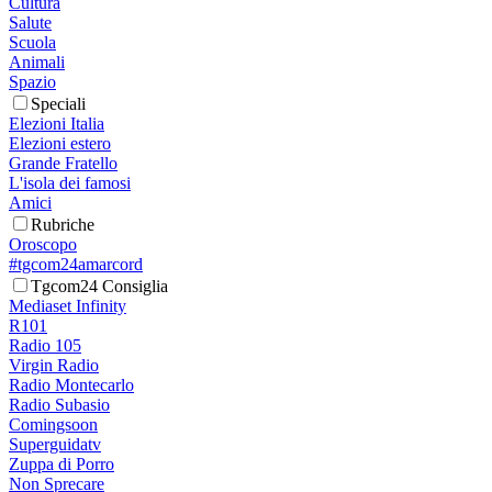
Cultura
Salute
Scuola
Animali
Spazio
Speciali
Elezioni Italia
Elezioni estero
Grande Fratello
L'isola dei famosi
Amici
Rubriche
Oroscopo
#tgcom24amarcord
Tgcom24 Consiglia
Mediaset Infinity
R101
Radio 105
Virgin Radio
Radio Montecarlo
Radio Subasio
Comingsoon
Superguidatv
Zuppa di Porro
Non Sprecare