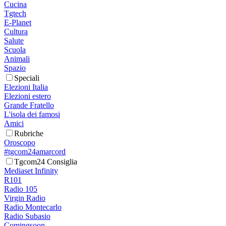
Cucina
Tgtech
E-Planet
Cultura
Salute
Scuola
Animali
Spazio
Speciali
Elezioni Italia
Elezioni estero
Grande Fratello
L'isola dei famosi
Amici
Rubriche
Oroscopo
#tgcom24amarcord
Tgcom24 Consiglia
Mediaset Infinity
R101
Radio 105
Virgin Radio
Radio Montecarlo
Radio Subasio
Comingsoon