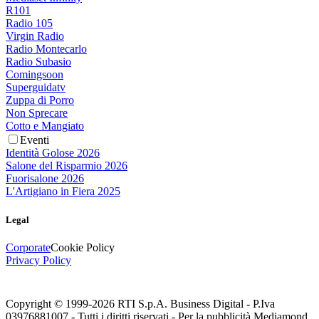
R101
Radio 105
Virgin Radio
Radio Montecarlo
Radio Subasio
Comingsoon
Superguidatv
Zuppa di Porro
Non Sprecare
Cotto e Mangiato
Eventi
Identità Golose 2026
Salone del Risparmio 2026
Fuorisalone 2026
L'Artigiano in Fiera 2025
Legal
Corporate
Cookie Policy
Privacy Policy
Copyright © 1999-
2026
RTI S.p.A. Business Digital - P.Iva
03976881007 - Tutti i diritti riservati - Per la pubblicità Mediamond