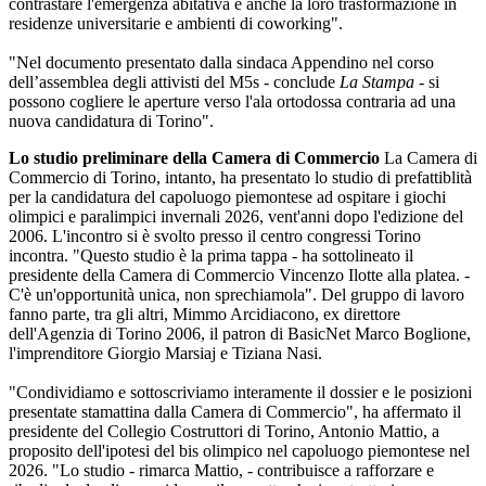
contrastare l'emergenza abitativa e anche la loro trasformazione in
residenze universitarie e ambienti di coworking".
"Nel documento presentato dalla sindaca Appendino nel corso
dell’assemblea degli attivisti del M5s - conclude
La Stampa
- si
possono cogliere le aperture verso l'ala ortodossa contraria ad una
nuova candidatura di Torino".
Lo studio preliminare della Camera di Commercio
La Camera di
Commercio di Torino, intanto, ha presentato lo studio di prefattiblità
per la candidatura del capoluogo piemontese ad ospitare i giochi
olimpici e paralimpici invernali 2026, vent'anni dopo l'edizione del
2006. L'incontro si è svolto presso il centro congressi Torino
incontra. "Questo studio è la prima tappa - ha sottolineato il
presidente della Camera di Commercio Vincenzo Ilotte alla platea. -
C'è un'opportunità unica, non sprechiamola". Del gruppo di lavoro
fanno parte, tra gli altri, Mimmo Arcidiacono, ex direttore
dell'Agenzia di Torino 2006, il patron di BasicNet Marco Boglione,
l'imprenditore Giorgio Marsiaj e Tiziana Nasi.
"Condividiamo e sottoscriviamo interamente il dossier e le posizioni
presentate stamattina dalla Camera di Commercio", ha affermato il
presidente del Collegio Costruttori di Torino, Antonio Mattio, a
proposito dell'ipotesi del bis olimpico nel capoluogo piemontese nel
2026. "Lo studio - rimarca Mattio, - contribuisce a rafforzare e