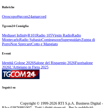
Rubriche
Oroscopo
#tgcom24amarcord
Tgcom24 Consiglia
Mediaset Infinity
R101
Radio 105
Virgin Radio
Radio
Montecarlo
Radio Subasio
Comingsoon
Superguidatv
Zuppa di
Porro
Non Sprecare
Cotto e Mangiato
Eventi
Identità Golose 2026
Salone del Risparmio 2026
Fuorisalone
2026
L'Artigiano in Fiera 2025
Seguici su
Copyright © 1999-
2026
RTI S.p.A. Business Digital -
P.Iva 03976881007 - Tutti i diritti riservati - Per la pubblicità