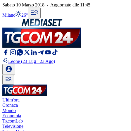
Sabato 10 Marzo 2018
-
Aggiornato alle
11:45
Milano
26°
Leone
(23 Lug - 23 Ago)
Ultim'ora
Cronaca
Mondo
Economia
TgcomLab
Televisione