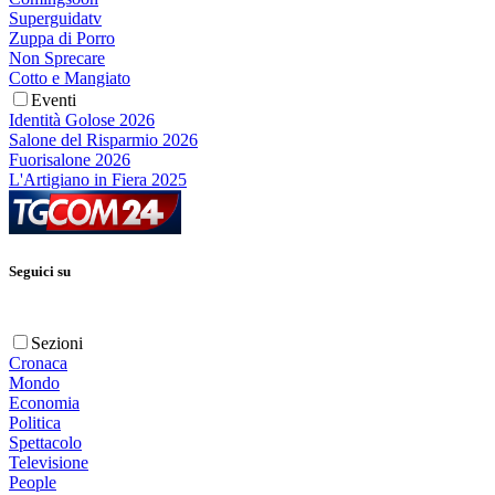
Superguidatv
Zuppa di Porro
Non Sprecare
Cotto e Mangiato
Eventi
Identità Golose 2026
Salone del Risparmio 2026
Fuorisalone 2026
L'Artigiano in Fiera 2025
Seguici su
Sezioni
Cronaca
Mondo
Economia
Politica
Spettacolo
Televisione
People