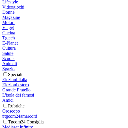
Lifestyle
Videogiochi
Donne
Magazine
Motori
Viaggi
Cucina
Tgtech
E-Planet
Cultura
Salute
Scuola
Animali
Spazio
Speciali
Elezioni Italia
Elezioni estero
Grande Fratello
L'isola dei famosi
Amici
Rubriche
Oroscopo
#tgcom24amarcord
Tgcom24 Consiglia
Mediaset Infinity