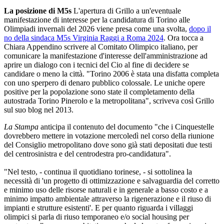
La posizione di M5s
L'apertura di Grillo a un'eventuale
manifestazione di interesse per la candidatura di Torino alle
Olimpiadi invernali del 2026 viene presa come una svolta,
dopo il
no della sindaca M5s Virginia Raggi a Roma 2024
. Ora tocca a
Chiara Appendino scrivere al Comitato Olimpico italiano, per
comunicare la manifestazione d'interesse dell'amministrazione ad
aprire un dialogo con i tecnici del Cio al fine di decidere se
candidare o meno la città. "Torino 2006 è stata una disfatta completa
con uno sperpero di denaro pubblico colossale. Le uniche opere
positive per la popolazione sono state il completamento della
autostrada Torino Pinerolo e la metropolitana", scriveva così Grillo
sul suo blog nel 2013.
La Stampa
anticipa il contenuto del documento "che i Cinquestelle
dovrebbero mettere in votazione mercoledì nel corso della riunione
del Consiglio metropolitano dove sono già stati depositati due testi
del centrosinistra e del centrodestra pro-candidatura".
"Nel testo, - continua il quotidiano torinese, - si sottolinea la
necessità di 'un progetto di ottimizzazione e salvaguardia del corretto
e minimo uso delle risorse naturali e in generale a basso costo e a
minimo impatto ambientale attraverso la rigenerazione e il riuso di
impianti e strutture esistenti'. E per quanto riguarda i villaggi
olimpici si parla di riuso temporaneo e/o social housing per