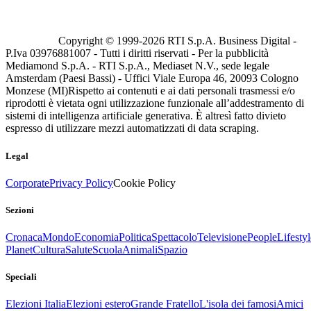
Copyright © 1999-
2026
RTI S.p.A. Business Digital -
P.Iva 03976881007 - Tutti i diritti riservati - Per la pubblicità
Mediamond S.p.A. - RTI S.p.A., Mediaset N.V., sede legale
Amsterdam (Paesi Bassi) - Uffici Viale Europa 46, 20093 Cologno
Monzese (MI)
Rispetto ai contenuti e ai dati personali trasmessi e/o
riprodotti è vietata ogni utilizzazione funzionale all’addestramento di
sistemi di intelligenza artificiale generativa. È altresì fatto divieto
espresso di utilizzare mezzi automatizzati di data scraping.
Legal
Corporate
Privacy Policy
Cookie Policy
Sezioni
Cronaca
Mondo
Economia
Politica
Spettacolo
Televisione
People
Lifestyl
Planet
Cultura
Salute
Scuola
Animali
Spazio
Speciali
Elezioni Italia
Elezioni estero
Grande Fratello
L'isola dei famosi
Amici