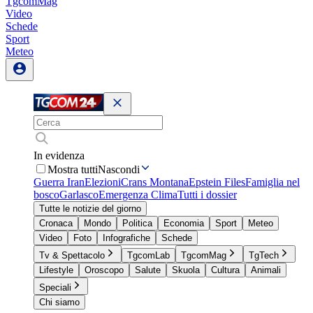
TgcomMag
Video
Schede
Sport
Meteo
In evidenza
Mostra tutti
Nascondi
Guerra Iran
Elezioni
Crans Montana
Epstein Files
Famiglia nel
bosco
Garlasco
Emergenza Clima
Tutti i dossier
Tutte le notizie del giorno
Cronaca
Mondo
Politica
Economia
Sport
Meteo
Video
Foto
Infografiche
Schede
Tv & Spettacolo
TgcomLab
TgcomMag
TgTech
Lifestyle
Oroscopo
Salute
Skuola
Cultura
Animali
Speciali
Chi siamo