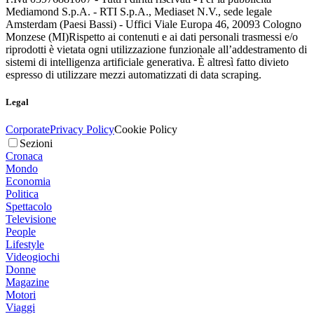
Mediamond S.p.A. - RTI S.p.A., Mediaset N.V., sede legale
Amsterdam (Paesi Bassi) - Uffici Viale Europa 46, 20093 Cologno
Monzese (MI)
Rispetto ai contenuti e ai dati personali trasmessi e/o
riprodotti è vietata ogni utilizzazione funzionale all’addestramento di
sistemi di intelligenza artificiale generativa. È altresì fatto divieto
espresso di utilizzare mezzi automatizzati di data scraping.
Legal
Corporate
Privacy Policy
Cookie Policy
Sezioni
Cronaca
Mondo
Economia
Politica
Spettacolo
Televisione
People
Lifestyle
Videogiochi
Donne
Magazine
Motori
Viaggi