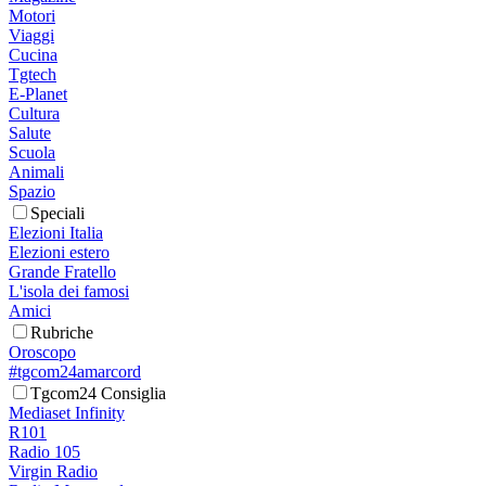
Motori
Viaggi
Cucina
Tgtech
E-Planet
Cultura
Salute
Scuola
Animali
Spazio
Speciali
Elezioni Italia
Elezioni estero
Grande Fratello
L'isola dei famosi
Amici
Rubriche
Oroscopo
#tgcom24amarcord
Tgcom24 Consiglia
Mediaset Infinity
R101
Radio 105
Virgin Radio