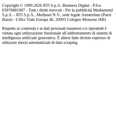
Copyright © 1999-
2026
RTI S.p.A. Business Digital - P.Iva
03976881007 - Tutti i diritti riservati - Per la pubblicità Mediamond
S.p.A. - RTI S.p.A., Mediaset N.V., sede legale Amsterdam (Paesi
Bassi) - Uffici Viale Europa 46, 20093 Cologno Monzese (MI)
Rispetto ai contenuti e ai dati personali trasmessi e/o riprodotti è
vietata ogni utilizzazione funzionale all’addestramento di sistemi di
intelligenza artificiale generativa. È altresì fatto divieto espresso di
utilizzare mezzi automatizzati di data scraping.