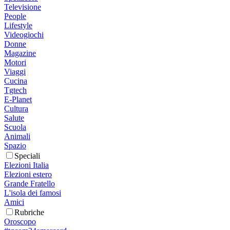
Televisione
People
Lifestyle
Videogiochi
Donne
Magazine
Motori
Viaggi
Cucina
Tgtech
E-Planet
Cultura
Salute
Scuola
Animali
Spazio
Speciali
Elezioni Italia
Elezioni estero
Grande Fratello
L'isola dei famosi
Amici
Rubriche
Oroscopo