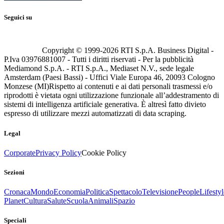
Seguici su
Copyright © 1999-
2026
RTI S.p.A. Business Digital -
P.Iva 03976881007 - Tutti i diritti riservati - Per la pubblicità
Mediamond S.p.A. - RTI S.p.A., Mediaset N.V., sede legale
Amsterdam (Paesi Bassi) - Uffici Viale Europa 46, 20093 Cologno
Monzese (MI)
Rispetto ai contenuti e ai dati personali trasmessi e/o
riprodotti è vietata ogni utilizzazione funzionale all’addestramento di
sistemi di intelligenza artificiale generativa. È altresì fatto divieto
espresso di utilizzare mezzi automatizzati di data scraping.
Legal
Corporate
Privacy Policy
Cookie Policy
Sezioni
Cronaca
Mondo
Economia
Politica
Spettacolo
Televisione
People
Lifestyl
Planet
Cultura
Salute
Scuola
Animali
Spazio
Speciali