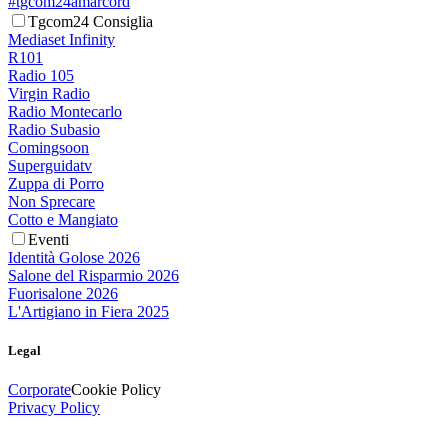
#tgcom24amarcord
Tgcom24 Consiglia
Mediaset Infinity
R101
Radio 105
Virgin Radio
Radio Montecarlo
Radio Subasio
Comingsoon
Superguidatv
Zuppa di Porro
Non Sprecare
Cotto e Mangiato
Eventi
Identità Golose 2026
Salone del Risparmio 2026
Fuorisalone 2026
L'Artigiano in Fiera 2025
Legal
Corporate
Cookie Policy
Privacy Policy