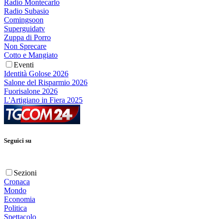
Radio Montecarlo
Radio Subasio
Comingsoon
Superguidatv
Zuppa di Porro
Non Sprecare
Cotto e Mangiato
Eventi
Identità Golose 2026
Salone del Risparmio 2026
Fuorisalone 2026
L'Artigiano in Fiera 2025
Seguici su
Sezioni
Cronaca
Mondo
Economia
Politica
Spettacolo