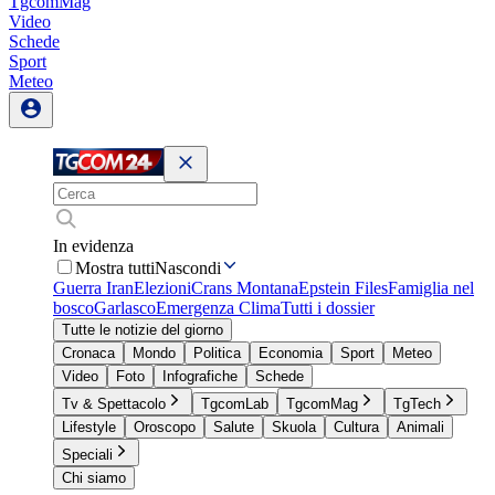
TgcomMag
Video
Schede
Sport
Meteo
In evidenza
Mostra tutti
Nascondi
Guerra Iran
Elezioni
Crans Montana
Epstein Files
Famiglia nel
bosco
Garlasco
Emergenza Clima
Tutti i dossier
Tutte le notizie del giorno
Cronaca
Mondo
Politica
Economia
Sport
Meteo
Video
Foto
Infografiche
Schede
Tv & Spettacolo
TgcomLab
TgcomMag
TgTech
Lifestyle
Oroscopo
Salute
Skuola
Cultura
Animali
Speciali
Chi siamo