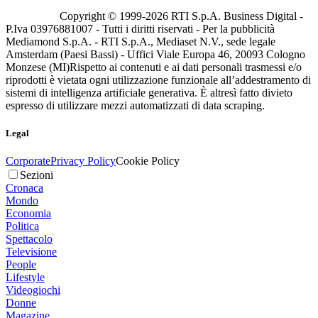
Copyright © 1999-
2026
RTI S.p.A. Business Digital -
P.Iva 03976881007 - Tutti i diritti riservati - Per la pubblicità
Mediamond S.p.A. - RTI S.p.A., Mediaset N.V., sede legale
Amsterdam (Paesi Bassi) - Uffici Viale Europa 46, 20093 Cologno
Monzese (MI)
Rispetto ai contenuti e ai dati personali trasmessi e/o
riprodotti è vietata ogni utilizzazione funzionale all’addestramento di
sistemi di intelligenza artificiale generativa. È altresì fatto divieto
espresso di utilizzare mezzi automatizzati di data scraping.
Legal
Corporate
Privacy Policy
Cookie Policy
Sezioni
Cronaca
Mondo
Economia
Politica
Spettacolo
Televisione
People
Lifestyle
Videogiochi
Donne
Magazine