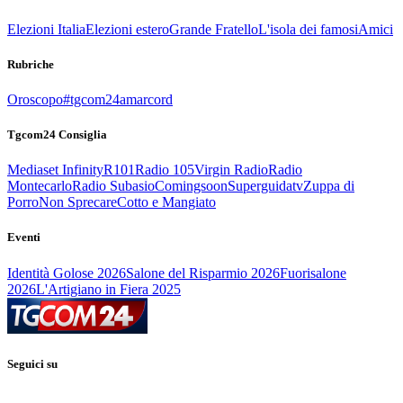
Elezioni Italia
Elezioni estero
Grande Fratello
L'isola dei famosi
Amici
Rubriche
Oroscopo
#tgcom24amarcord
Tgcom24 Consiglia
Mediaset Infinity
R101
Radio 105
Virgin Radio
Radio
Montecarlo
Radio Subasio
Comingsoon
Superguidatv
Zuppa di
Porro
Non Sprecare
Cotto e Mangiato
Eventi
Identità Golose 2026
Salone del Risparmio 2026
Fuorisalone
2026
L'Artigiano in Fiera 2025
Seguici su