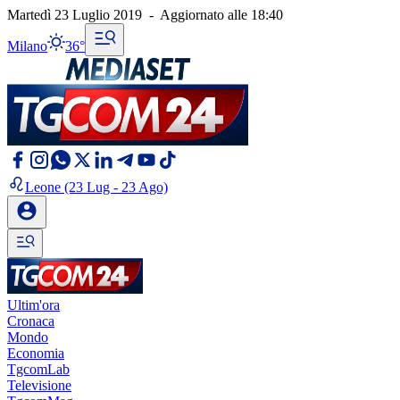
Martedì 23 Luglio 2019
-
Aggiornato alle
18:40
Milano
36°
Leone
(23 Lug - 23 Ago)
Ultim'ora
Cronaca
Mondo
Economia
TgcomLab
Televisione