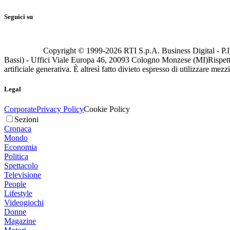
Seguici su
Copyright © 1999-
2026
RTI S.p.A. Business Digital - P.I
Bassi) - Uffici Viale Europa 46, 20093 Cologno Monzese (MI)
Rispett
artificiale generativa. È altresì fatto divieto espresso di utilizzare mez
Legal
Corporate
Privacy Policy
Cookie Policy
Sezioni
Cronaca
Mondo
Economia
Politica
Spettacolo
Televisione
People
Lifestyle
Videogiochi
Donne
Magazine