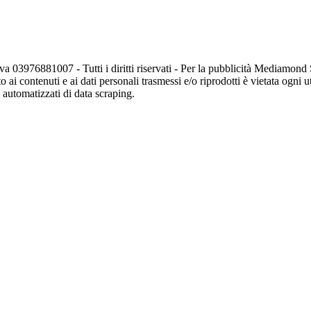
va 03976881007 - Tutti i diritti riservati - Per la pubblicità Mediamon
o ai contenuti e ai dati personali trasmessi e/o riprodotti è vietata ogni 
zi automatizzati di data scraping.