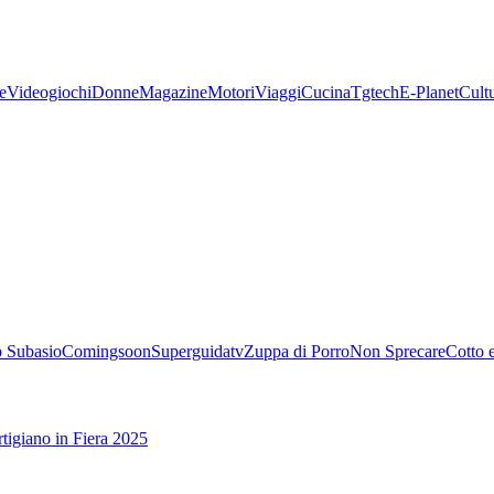
e
Videogiochi
Donne
Magazine
Motori
Viaggi
Cucina
Tgtech
E-Planet
Cult
 Subasio
Comingsoon
Superguidatv
Zuppa di Porro
Non Sprecare
Cotto 
tigiano in Fiera 2025