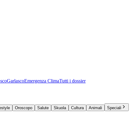
osco
Garlasco
Emergenza Clima
Tutti i dossier
estyle
Oroscopo
Salute
Skuola
Cultura
Animali
Speciali