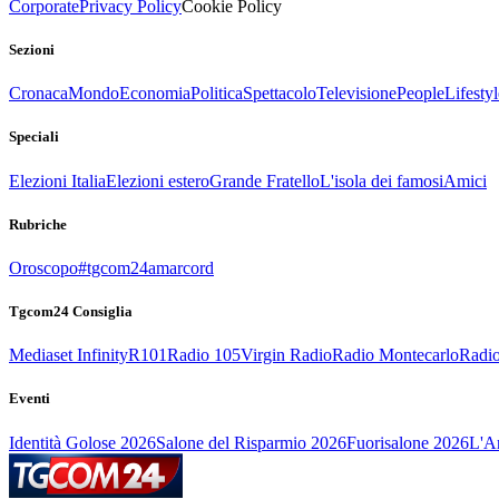
Corporate
Privacy Policy
Cookie Policy
Sezioni
Cronaca
Mondo
Economia
Politica
Spettacolo
Televisione
People
Lifestyl
Speciali
Elezioni Italia
Elezioni estero
Grande Fratello
L'isola dei famosi
Amici
Rubriche
Oroscopo
#tgcom24amarcord
Tgcom24 Consiglia
Mediaset Infinity
R101
Radio 105
Virgin Radio
Radio Montecarlo
Radio
Eventi
Identità Golose 2026
Salone del Risparmio 2026
Fuorisalone 2026
L'Ar