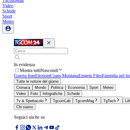
TgcomMag
Video
Schede
Sport
Meteo
In evidenza
Mostra tutti
Nascondi
Guerra Iran
Elezioni
Crans Montana
Epstein Files
Famiglia nel b
Tutte le notizie del giorno
Cronaca
Mondo
Politica
Economia
Sport
Meteo
Video
Foto
Infografiche
Schede
Tv & Spettacolo
TgcomLab
TgcomMag
TgTech
Lif
Chi siamo
Seguici anche su