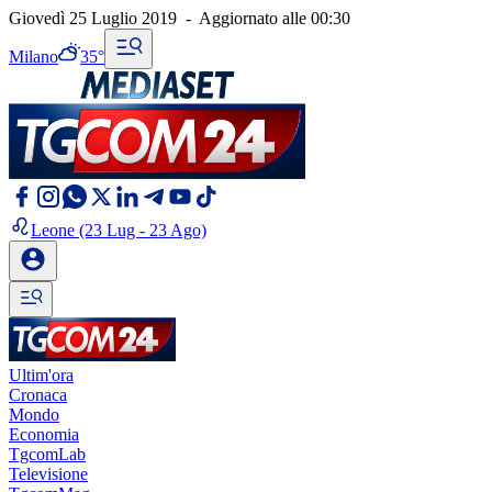
Giovedì 25 Luglio 2019
-
Aggiornato alle
00:30
Milano
35°
Leone
(23 Lug - 23 Ago)
Ultim'ora
Cronaca
Mondo
Economia
TgcomLab
Televisione