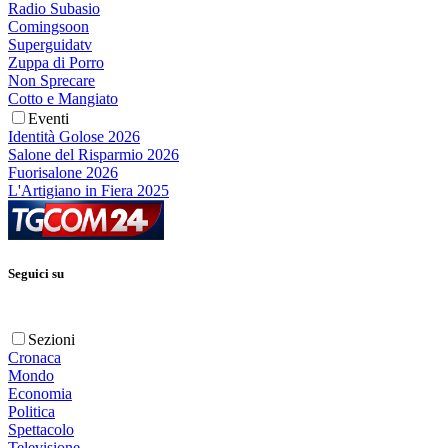
Radio Subasio
Comingsoon
Superguidatv
Zuppa di Porro
Non Sprecare
Cotto e Mangiato
Eventi
Identità Golose 2026
Salone del Risparmio 2026
Fuorisalone 2026
L'Artigiano in Fiera 2025
Seguici su
Sezioni
Cronaca
Mondo
Economia
Politica
Spettacolo
Televisione