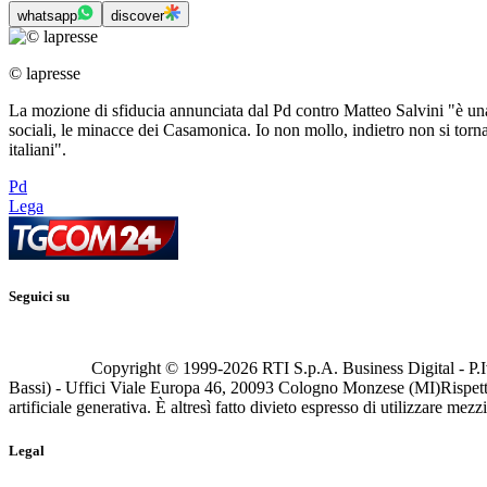
whatsapp
discover
© lapresse
La mozione di sfiducia annunciata dal Pd contro Matteo Salvini "è una
sociali, le minacce dei Casamonica. Io non mollo, indietro non si torna"
italiani".
Pd
Lega
Seguici su
Copyright © 1999-
2026
RTI S.p.A. Business Digital - P.I
Bassi) - Uffici Viale Europa 46, 20093 Cologno Monzese (MI)
Rispett
artificiale generativa. È altresì fatto divieto espresso di utilizzare mez
Legal