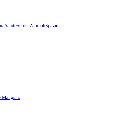
ura
Salute
Scuola
Animali
Spazio
e Mangiato