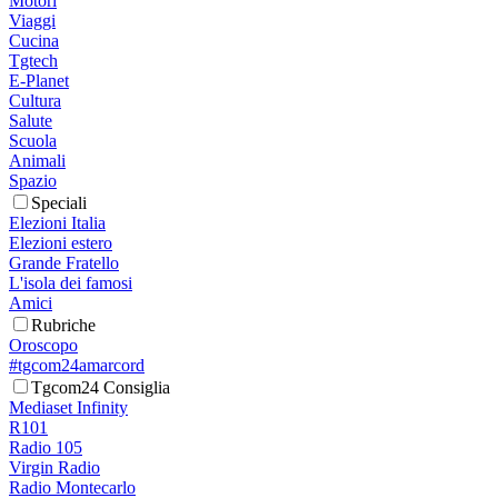
Motori
Viaggi
Cucina
Tgtech
E-Planet
Cultura
Salute
Scuola
Animali
Spazio
Speciali
Elezioni Italia
Elezioni estero
Grande Fratello
L'isola dei famosi
Amici
Rubriche
Oroscopo
#tgcom24amarcord
Tgcom24 Consiglia
Mediaset Infinity
R101
Radio 105
Virgin Radio
Radio Montecarlo