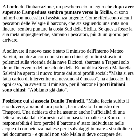
A bordo dell'imbarcazione, un peschereccio in legno che
dopo aver
superato Lampedusa sembra puntare verso la Sicilia
, ci sono
minori con necessità di assistenza urgente. Come riferiscono alcuni
pescatori delle Pelagie il barcone, che sta seguendo una rotta non
lineare, sembra puntare la costa Sud della Sicilia. Se questa fosse la
sua meta impiegherebbe, stimano i pescatori, più di un giorno per
arrivare.
A sollevare il nuovo caso è stato il ministro dell'Interno Matteo
Salvini, mentre ancora non si erano chiusi gli ultimi strascichi
polemici sulla vicenda della nave Diciotti, sbarcata a Trapani solo
dopo l'intervento del presidente della Repubblica Sergio Mattarella.
Salvini ha aperto il nuovo fronte dai suoi profili social: "Malta si era
fatta carico di intervenire ma nessuno si è mosso", ha attaccato. In
ogni caso, ha avvertito il ministro, per il barcone
i porti italiani
sono chiusi
: "Abbiamo già dato".
Posizione cui si associa Danilo Toninelli
. "Malta faccia subito il
suo dovere, aprano il loro porto", ha incalzato il ministro dei
Trasporti. Una richiesta che ha assunto anche l'ufficialità di una
lettera inviata dalla Farnesina all'ambasciata maltese a Roma: la
responsabilità è loro perché il barcone e' stato individuato nelle
acque di competenza maltese per i salvataggi in mare - si sottolinea
nel documento - e quindi non solo Malta si deve occupare dei