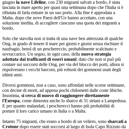
giugno
la nave Lifeline
, con 230 migranti salvati a bordo, è stata
lasciata in mare aperto per quasi una settimana dopo che l'Italia si è
rifiutata di farla entrare in un suo porto. Alla fine è approdata a
Malta, dopo che nove Paesi dell'Ue hanno accettato, con una
soluzione inedita, di accogliere ciascuno una quota dei migranti a
bordo.
Solo che stavolta non si tratta di una nave ben attrezzata di qualche
Ong, in grado di tenere il mare per giorni e giorni senza rischiare il
naufragio, bensì di un peschereccio, probabilmente scalcinato e
sovraccarico. Un segno, in ogni caso, della
nuova strategia
adottata dai trafficanti di esseri umani
: dato che non si può più
contare sui soccorsi delle Ong, per via del blocco dei porti, allora si
rispolverano i vecchi barconi, più robusti dei gommoni usati degli
ultimi anni.
Diversi gommoni, non a caso, sono affondati nelle scorse settimane,
con decine di morti, ad appena pochi chilometri dalle coste libiche.
Insomma,
si cerca di nuovo di raggiungere direttamente
l'Europa
, come dimostra anche lo sbarco di 31 siriani a Lampedusa.
E per quanto malandati, i pescherecci hanno più probabilità di
portare il loro carico umano in Italia o a Malta.
Intanto 75 migranti, che erano a bordo di un veliero, sono
sbarcati a
Crotone
dopo essere stati soccorsi al largo di Isola Capo Rizzuto da