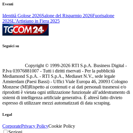
Eventi
Identità Golose 2026
Salone del Risparmio 2026
Fuorisalone
2026
L'Artigiano in Fiera 2025
Seguici su
Copyright © 1999-
2026
RTI S.p.A. Business Digital -
P.Iva 03976881007 - Tutti i diritti riservati - Per la pubblicità
Mediamond S.p.A. - RTI S.p.A., Mediaset N.V., sede legale
Amsterdam (Paesi Bassi) - Uffici Viale Europa 46, 20093 Cologno
Monzese (MI)
Rispetto ai contenuti e ai dati personali trasmessi e/o
riprodotti è vietata ogni utilizzazione funzionale all’addestramento di
sistemi di intelligenza artificiale generativa. È altresì fatto divieto
espresso di utilizzare mezzi automatizzati di data scraping.
Legal
Corporate
Privacy Policy
Cookie Policy
Sezioni