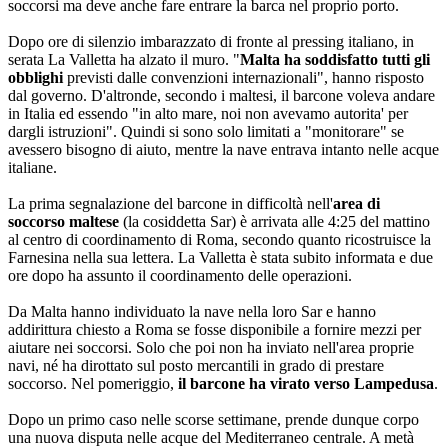
soccorsi ma deve anche fare entrare la barca nel proprio porto.
Dopo ore di silenzio imbarazzato di fronte al pressing italiano, in
serata La Valletta ha alzato il muro. "
Malta ha soddisfatto tutti gli
obblighi
previsti dalle convenzioni internazionali", hanno risposto
dal governo. D'altronde, secondo i maltesi, il barcone voleva andare
in Italia ed essendo "in alto mare, noi non avevamo autorita' per
dargli istruzioni". Quindi si sono solo limitati a "monitorare" se
avessero bisogno di aiuto, mentre la nave entrava intanto nelle acque
italiane.
La prima segnalazione del barcone in difficoltà nell'
area di
soccorso maltese
(la cosiddetta Sar) è arrivata alle 4:25 del mattino
al centro di coordinamento di Roma, secondo quanto ricostruisce la
Farnesina nella sua lettera. La Valletta è stata subito informata e due
ore dopo ha assunto il coordinamento delle operazioni.
Da Malta hanno individuato la nave nella loro Sar e hanno
addirittura chiesto a Roma se fosse disponibile a fornire mezzi per
aiutare nei soccorsi. Solo che poi non ha inviato nell'area proprie
navi, né ha dirottato sul posto mercantili in grado di prestare
soccorso. Nel pomeriggio,
il barcone ha virato verso Lampedusa
.
Dopo un primo caso nelle scorse settimane, prende dunque corpo
una nuova disputa nelle acque del Mediterraneo centrale. A metà