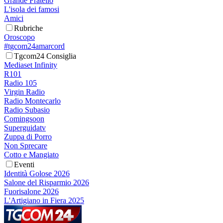
Grande Fratello
L'isola dei famosi
Amici
Rubriche
Oroscopo
#tgcom24amarcord
Tgcom24 Consiglia
Mediaset Infinity
R101
Radio 105
Virgin Radio
Radio Montecarlo
Radio Subasio
Comingsoon
Superguidatv
Zuppa di Porro
Non Sprecare
Cotto e Mangiato
Eventi
Identità Golose 2026
Salone del Risparmio 2026
Fuorisalone 2026
L'Artigiano in Fiera 2025