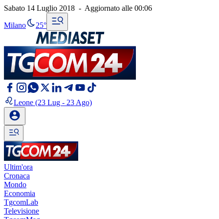
Sabato 14 Luglio 2018
-
Aggiornato alle
00:06
Milano
25°
Leone
(23 Lug - 23 Ago)
Ultim'ora
Cronaca
Mondo
Economia
TgcomLab
Televisione