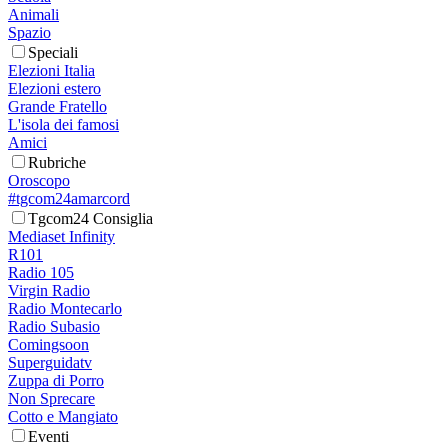
Animali
Spazio
Speciali
Elezioni Italia
Elezioni estero
Grande Fratello
L'isola dei famosi
Amici
Rubriche
Oroscopo
#tgcom24amarcord
Tgcom24 Consiglia
Mediaset Infinity
R101
Radio 105
Virgin Radio
Radio Montecarlo
Radio Subasio
Comingsoon
Superguidatv
Zuppa di Porro
Non Sprecare
Cotto e Mangiato
Eventi