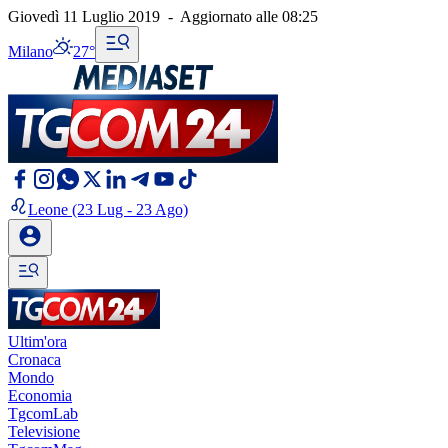
Giovedì 11 Luglio 2019
-
Aggiornato alle
08:25
Milano
27°
Leone
(23 Lug - 23 Ago)
Ultim'ora
Cronaca
Mondo
Economia
TgcomLab
Televisione