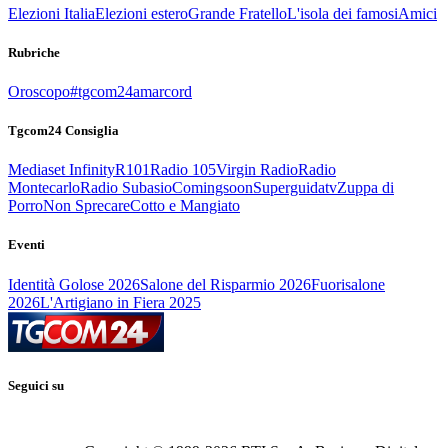
Elezioni Italia
Elezioni estero
Grande Fratello
L'isola dei famosi
Amici
Rubriche
Oroscopo
#tgcom24amarcord
Tgcom24 Consiglia
Mediaset Infinity
R101
Radio 105
Virgin Radio
Radio
Montecarlo
Radio Subasio
Comingsoon
Superguidatv
Zuppa di
Porro
Non Sprecare
Cotto e Mangiato
Eventi
Identità Golose 2026
Salone del Risparmio 2026
Fuorisalone
2026
L'Artigiano in Fiera 2025
Seguici su