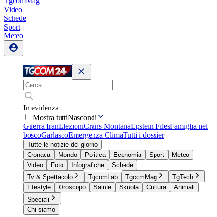
TgcomMag
Video
Schede
Sport
Meteo
In evidenza
Mostra tutti
Nascondi
Guerra Iran
Elezioni
Crans Montana
Epstein Files
Famiglia nel
bosco
Garlasco
Emergenza Clima
Tutti i dossier
Tutte le notizie del giorno
Cronaca
Mondo
Politica
Economia
Sport
Meteo
Video
Foto
Infografiche
Schede
Tv & Spettacolo
TgcomLab
TgcomMag
TgTech
Lifestyle
Oroscopo
Salute
Skuola
Cultura
Animali
Speciali
Chi siamo