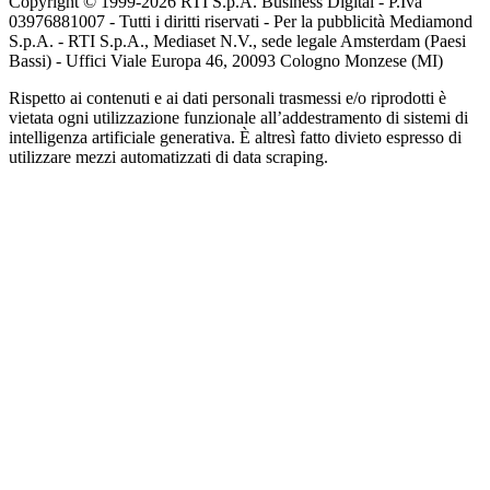
Copyright © 1999-
2026
RTI S.p.A. Business Digital - P.Iva
03976881007 - Tutti i diritti riservati - Per la pubblicità Mediamond
S.p.A. - RTI S.p.A., Mediaset N.V., sede legale Amsterdam (Paesi
Bassi) - Uffici Viale Europa 46, 20093 Cologno Monzese (MI)
Rispetto ai contenuti e ai dati personali trasmessi e/o riprodotti è
vietata ogni utilizzazione funzionale all’addestramento di sistemi di
intelligenza artificiale generativa. È altresì fatto divieto espresso di
utilizzare mezzi automatizzati di data scraping.