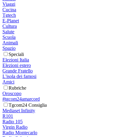
Viaggi
Cucina
Tgtech
E-Planet
Cultura
Salute
Scuola
Animali
Spazio
Speciali
Elezioni Italia
Elezioni estero
Grande Fratello
L'isola dei famosi
Amici
Rubriche
Oroscopo
#tgcom24amarcord
Tgcom24 Consiglia
Mediaset Infinity
R101
Radio 105
Virgin Radio
Radio Montecarlo