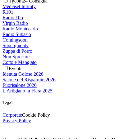
Tgcom24 Consiglia
Mediaset Infinity
R101
Radio 105
Virgin Radio
Radio Montecarlo
Radio Subasio
Comingsoon
Superguidatv
Zuppa di Porro
Non Sprecare
Cotto e Mangiato
Eventi
Identità Golose 2026
Salone del Risparmio 2026
Fuorisalone 2026
L'Artigiano in Fiera 2025
Legal
Corporate
Cookie Policy
Privacy Policy