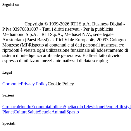
Seguici su
Copyright © 1999-
2026
RTI S.p.A. Business Digital -
P.Iva 03976881007 - Tutti i diritti riservati - Per la pubblicità
Mediamond S.p.A. - RTI S.p.A., Mediaset N.V., sede legale
Amsterdam (Paesi Bassi) - Uffici Viale Europa 46, 20093 Cologno
Monzese (MI)
Rispetto ai contenuti e ai dati personali trasmessi e/o
riprodotti è vietata ogni utilizzazione funzionale all’addestramento di
sistemi di intelligenza artificiale generativa. È altresì fatto divieto
espresso di utilizzare mezzi automatizzati di data scraping.
Legal
Corporate
Privacy Policy
Cookie Policy
Sezioni
Cronaca
Mondo
Economia
Politica
Spettacolo
Televisione
People
Lifestyl
Planet
Cultura
Salute
Scuola
Animali
Spazio
Speciali