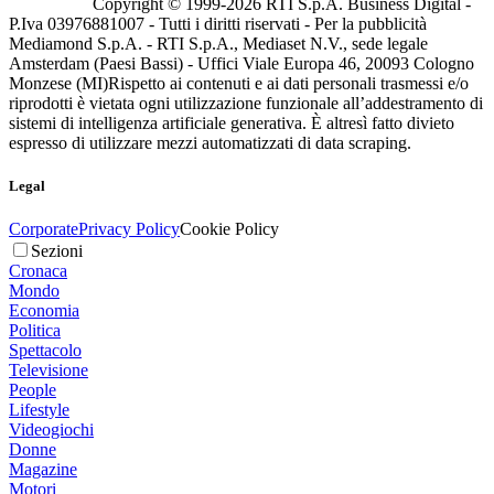
Copyright © 1999-
2026
RTI S.p.A. Business Digital -
P.Iva 03976881007 - Tutti i diritti riservati - Per la pubblicità
Mediamond S.p.A. - RTI S.p.A., Mediaset N.V., sede legale
Amsterdam (Paesi Bassi) - Uffici Viale Europa 46, 20093 Cologno
Monzese (MI)
Rispetto ai contenuti e ai dati personali trasmessi e/o
riprodotti è vietata ogni utilizzazione funzionale all’addestramento di
sistemi di intelligenza artificiale generativa. È altresì fatto divieto
espresso di utilizzare mezzi automatizzati di data scraping.
Legal
Corporate
Privacy Policy
Cookie Policy
Sezioni
Cronaca
Mondo
Economia
Politica
Spettacolo
Televisione
People
Lifestyle
Videogiochi
Donne
Magazine
Motori