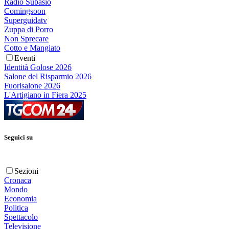
Radio Subasio
Comingsoon
Superguidatv
Zuppa di Porro
Non Sprecare
Cotto e Mangiato
Eventi
Identità Golose 2026
Salone del Risparmio 2026
Fuorisalone 2026
L'Artigiano in Fiera 2025
Seguici su
Sezioni
Cronaca
Mondo
Economia
Politica
Spettacolo
Televisione