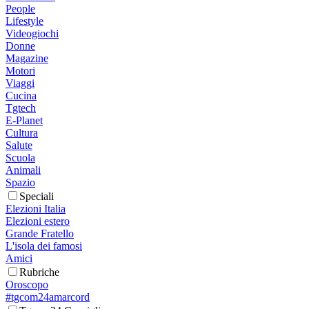
People
Lifestyle
Videogiochi
Donne
Magazine
Motori
Viaggi
Cucina
Tgtech
E-Planet
Cultura
Salute
Scuola
Animali
Spazio
Speciali
Elezioni Italia
Elezioni estero
Grande Fratello
L'isola dei famosi
Amici
Rubriche
Oroscopo
#tgcom24amarcord