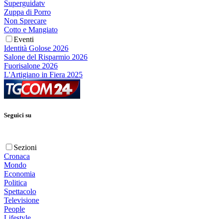
Superguidatv
Zuppa di Porro
Non Sprecare
Cotto e Mangiato
Eventi
Identità Golose 2026
Salone del Risparmio 2026
Fuorisalone 2026
L'Artigiano in Fiera 2025
Seguici su
Sezioni
Cronaca
Mondo
Economia
Politica
Spettacolo
Televisione
People
Lifestyle