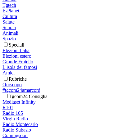
Tgtech
E-Planet
Cultura
Salute
Scuola
Animali
Spazio
Speciali
Elezioni Italia
Elezioni estero
Grande Fratello
L'isola dei famosi
Amici
Rubriche
Oroscopo
#tgcom24amarcord
Tgcom24 Consiglia
Mediaset Infinity
R101
Radio 105
Virgin Radio
Radio Montecarlo
Radio Subasio
Comingsoon