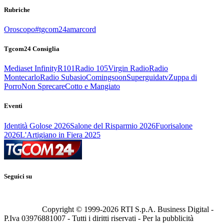
Rubriche
Oroscopo
#tgcom24amarcord
Tgcom24 Consiglia
Mediaset Infinity
R101
Radio 105
Virgin Radio
Radio
Montecarlo
Radio Subasio
Comingsoon
Superguidatv
Zuppa di
Porro
Non Sprecare
Cotto e Mangiato
Eventi
Identità Golose 2026
Salone del Risparmio 2026
Fuorisalone
2026
L'Artigiano in Fiera 2025
Seguici su
Copyright © 1999-
2026
RTI S.p.A. Business Digital -
P.Iva 03976881007 - Tutti i diritti riservati - Per la pubblicità