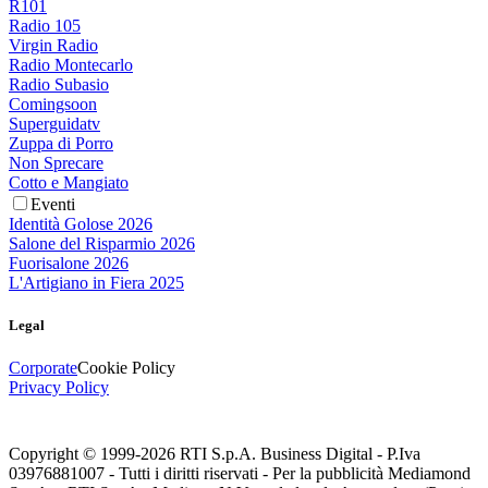
R101
Radio 105
Virgin Radio
Radio Montecarlo
Radio Subasio
Comingsoon
Superguidatv
Zuppa di Porro
Non Sprecare
Cotto e Mangiato
Eventi
Identità Golose 2026
Salone del Risparmio 2026
Fuorisalone 2026
L'Artigiano in Fiera 2025
Legal
Corporate
Cookie Policy
Privacy Policy
Copyright © 1999-
2026
RTI S.p.A. Business Digital - P.Iva
03976881007 - Tutti i diritti riservati - Per la pubblicità Mediamond