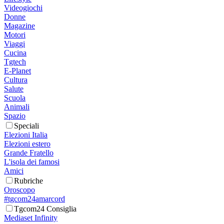
Videogiochi
Donne
Magazine
Motori
Viaggi
Cucina
Tgtech
E-Planet
Cultura
Salute
Scuola
Animali
Spazio
Speciali
Elezioni Italia
Elezioni estero
Grande Fratello
L'isola dei famosi
Amici
Rubriche
Oroscopo
#tgcom24amarcord
Tgcom24 Consiglia
Mediaset Infinity