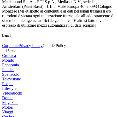
Mediamond S.p.A. - RTI S.p.A., Mediaset N.V., sede legale
Amsterdam (Paesi Bassi) - Uffici Viale Europa 46, 20093 Cologno
Monzese (MI)
Rispetto ai contenuti e ai dati personali trasmessi e/o
riprodotti è vietata ogni utilizzazione funzionale all’addestramento di
sistemi di intelligenza artificiale generativa. È altresì fatto divieto
espresso di utilizzare mezzi automatizzati di data scraping.
Legal
Corporate
Privacy Policy
Cookie Policy
Sezioni
Cronaca
Mondo
Economia
Politica
Spettacolo
Televisione
People
Lifestyle
Videogiochi
Donne
Magazine
Motori
Viaggi
Cucina