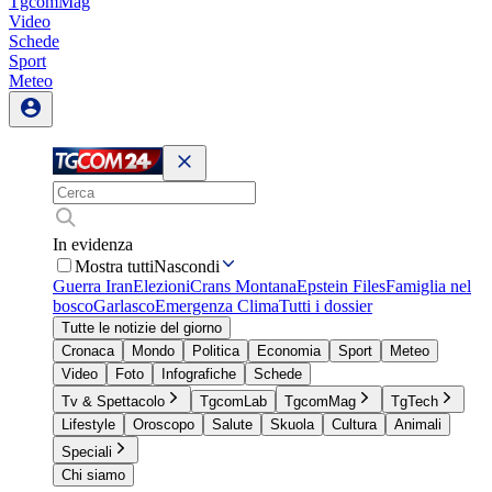
TgcomMag
Video
Schede
Sport
Meteo
In evidenza
Mostra tutti
Nascondi
Guerra Iran
Elezioni
Crans Montana
Epstein Files
Famiglia nel
bosco
Garlasco
Emergenza Clima
Tutti i dossier
Tutte le notizie del giorno
Cronaca
Mondo
Politica
Economia
Sport
Meteo
Video
Foto
Infografiche
Schede
Tv & Spettacolo
TgcomLab
TgcomMag
TgTech
Lifestyle
Oroscopo
Salute
Skuola
Cultura
Animali
Speciali
Chi siamo