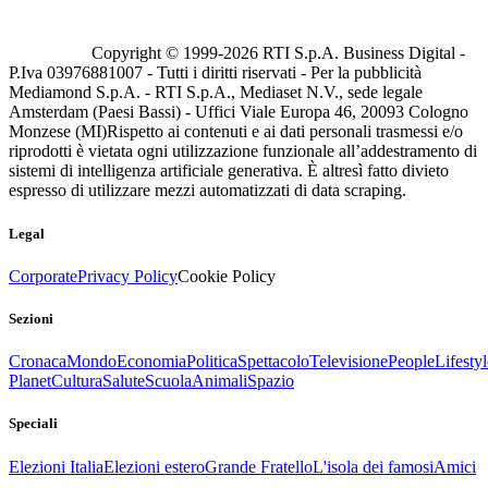
Copyright © 1999-
2026
RTI S.p.A. Business Digital -
P.Iva 03976881007 - Tutti i diritti riservati - Per la pubblicità
Mediamond S.p.A. - RTI S.p.A., Mediaset N.V., sede legale
Amsterdam (Paesi Bassi) - Uffici Viale Europa 46, 20093 Cologno
Monzese (MI)
Rispetto ai contenuti e ai dati personali trasmessi e/o
riprodotti è vietata ogni utilizzazione funzionale all’addestramento di
sistemi di intelligenza artificiale generativa. È altresì fatto divieto
espresso di utilizzare mezzi automatizzati di data scraping.
Legal
Corporate
Privacy Policy
Cookie Policy
Sezioni
Cronaca
Mondo
Economia
Politica
Spettacolo
Televisione
People
Lifestyl
Planet
Cultura
Salute
Scuola
Animali
Spazio
Speciali
Elezioni Italia
Elezioni estero
Grande Fratello
L'isola dei famosi
Amici