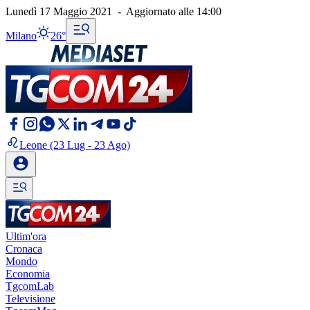
Lunedì 17 Maggio 2021
-
Aggiornato alle
14:00
Milano
26°
Leone
(23 Lug - 23 Ago)
Ultim'ora
Cronaca
Mondo
Economia
TgcomLab
Televisione