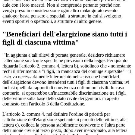
aule con i loro maestri. Non si comprende pertanto perché non
venga preso in considerazione ogni altro malaugurato evento
analogo: basta pensare a ospedali, a strutture in cui si svolgono
eventi sportivi o spettacoli, a strutture di altro genere.
"Beneficiari dell'elargizione siano tutti i
figli di ciascuna vittima"
"In aggiunta a tali rilievi di portata generale, desidero richiamare
l'attenzione su alcune specifiche previsioni della legge. Per quanto
riguarda l'articolo 2, comma 4, lettera b), sottolineo che - nonostante
rechi il riferimento a "i figli, in mancanza del coniuge superstite" - il
testo va necessariamente interpretato nel senso che beneficiari
dell'elargizione devono intendersi tutti i figli di ciascuna vittima, ivi
inclusi quelli da rapporti di convivenza o di unioni civili. In caso
contrario, si opererebbe un'inaccettabile discriminazione tra i figli
delle vittime sulla base dello stato civile dei genitori, in aperto
contrasto con l'articolo 3 della Costituzione.
L'articolo 2, comma 4, nel definire l'ordine di priorità per
l'attribuzione dell'elargizione spettante ai parenti delle vittime, alla
lettera c), colloca la persona stabilmente convivente o l'altra parte
dell'unione civile al terzo posto, dopo aver menzionato, alla lettera