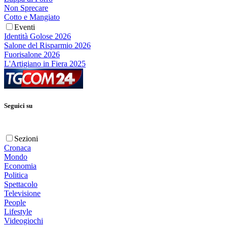
Non Sprecare
Cotto e Mangiato
Eventi
Identità Golose 2026
Salone del Risparmio 2026
Fuorisalone 2026
L'Artigiano in Fiera 2025
Seguici su
Sezioni
Cronaca
Mondo
Economia
Politica
Spettacolo
Televisione
People
Lifestyle
Videogiochi