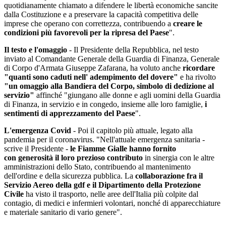
quotidianamente chiamato a difendere le libertà economiche sancite
dalla Costituzione e a preservare la capacità competitiva delle
imprese che operano con correttezza, contribuendo a
creare le
condizioni più favorevoli per la ripresa del Paese
".
Il testo e l'omaggio
- Il Presidente della Repubblica, nel testo
inviato al Comandante Generale della Guardia di Finanza, Generale
di Corpo d'Armata Giuseppe Zafarana, ha voluto anche
ricordare
"quanti sono caduti nell' adempimento del dovere"
e ha rivolto
"un omaggio alla Bandiera del Corpo, simbolo di dedizione al
servizio"
affinché "giungano alle donne e agli uomini della Guardia
di Finanza, in servizio e in congedo, insieme alle loro famiglie,
i
sentimenti di apprezzamento del Paese
".
L'emergenza Covid
- Poi il capitolo più attuale, legato alla
pandemia per il coronavirus. "Nell'attuale emergenza sanitaria -
scrive il Presidente -
le Fiamme Gialle hanno fornito
con generosità il loro prezioso contributo
in sinergia con le altre
amministrazioni dello Stato, contribuendo al mantenimento
dell'ordine e della sicurezza pubblica. La
collaborazione fra il
Servizio Aereo della gdf e il Dipartimento della Protezione
Civile
ha visto il trasporto, nelle aree dell'Italia più colpite dal
contagio, di medici e infermieri volontari, nonché di apparecchiature
e materiale sanitario di vario genere".