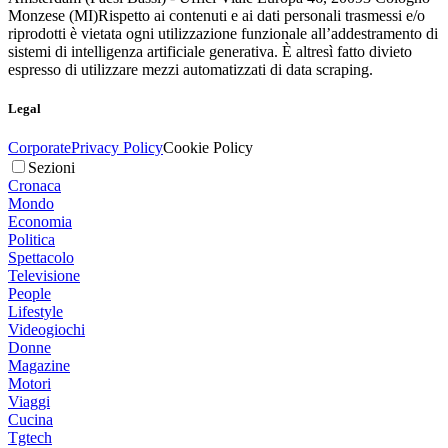
Monzese (MI)
Rispetto ai contenuti e ai dati personali trasmessi e/o
riprodotti è vietata ogni utilizzazione funzionale all’addestramento di
sistemi di intelligenza artificiale generativa. È altresì fatto divieto
espresso di utilizzare mezzi automatizzati di data scraping.
Legal
Corporate
Privacy Policy
Cookie Policy
Sezioni
Cronaca
Mondo
Economia
Politica
Spettacolo
Televisione
People
Lifestyle
Videogiochi
Donne
Magazine
Motori
Viaggi
Cucina
Tgtech