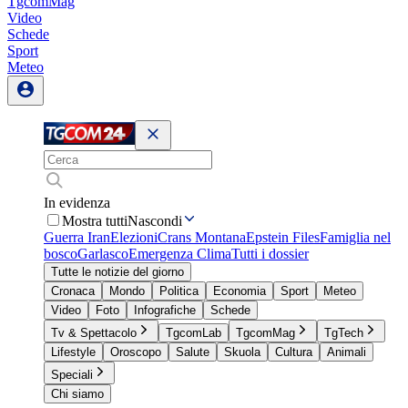
TgcomMag
Video
Schede
Sport
Meteo
In evidenza
Mostra tutti
Nascondi
Guerra Iran
Elezioni
Crans Montana
Epstein Files
Famiglia nel
bosco
Garlasco
Emergenza Clima
Tutti i dossier
Tutte le notizie del giorno
Cronaca
Mondo
Politica
Economia
Sport
Meteo
Video
Foto
Infografiche
Schede
Tv & Spettacolo
TgcomLab
TgcomMag
TgTech
Lifestyle
Oroscopo
Salute
Skuola
Cultura
Animali
Speciali
Chi siamo