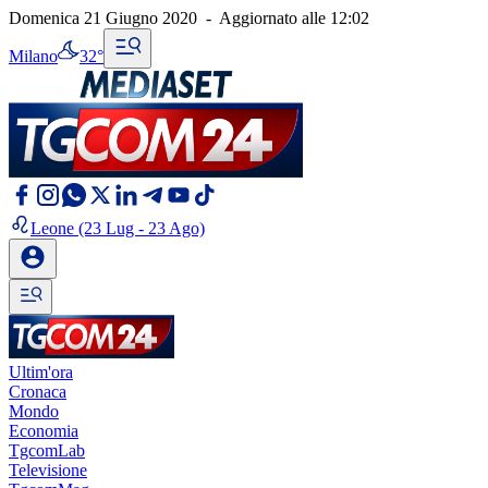
Domenica 21 Giugno 2020
-
Aggiornato alle
12:02
Milano
32°
Leone
(23 Lug - 23 Ago)
Ultim'ora
Cronaca
Mondo
Economia
TgcomLab
Televisione