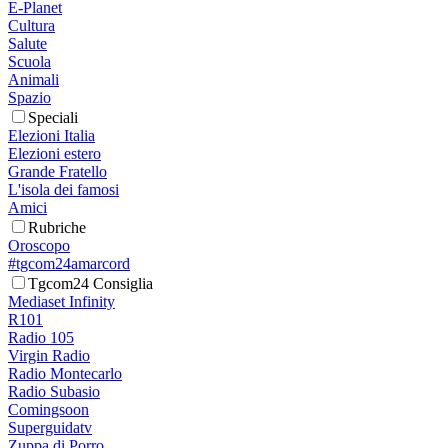
E-Planet
Cultura
Salute
Scuola
Animali
Spazio
Speciali
Elezioni Italia
Elezioni estero
Grande Fratello
L'isola dei famosi
Amici
Rubriche
Oroscopo
#tgcom24amarcord
Tgcom24 Consiglia
Mediaset Infinity
R101
Radio 105
Virgin Radio
Radio Montecarlo
Radio Subasio
Comingsoon
Superguidatv
Zuppa di Porro