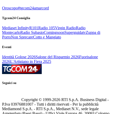
Oroscopo
#tgcom24amarcord
Tgcom24 Consiglia
Mediaset Infinity
R101
Radio 105
Virgin Radio
Radio
Montecarlo
Radio Subasio
Comingsoon
Superguidatv
Zuppa di
Porro
Non Sprecare
Cotto e Mangiato
Eventi
Identità Golose 2026
Salone del Risparmio 2026
Fuorisalone
2026
L'Artigiano in Fiera 2025
Seguici su
Copyright © 1999-
2026
RTI S.p.A. Business Digital -
P.Iva 03976881007 - Tutti i diritti riservati - Per la pubblicità
Mediamond S.p.A. - RTI S.p.A., Mediaset N.V., sede legale
Amsterdam (Paesi Bassi) - Uffici Viale Europa 46, 20093 Cologno