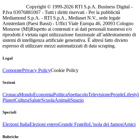
Copyright © 1999-
2026
RTI S.p.A. Business Digital -
P.Iva 03976881007 - Tutti i diritti riservati - Per la pubblicità
Mediamond S.p.A. - RTI S.p.A., Mediaset N.V., sede legale
Amsterdam (Paesi Bassi) - Uffici Viale Europa 46, 20093 Cologno
Monzese (MI)
Rispetto ai contenuti e ai dati personali trasmessi e/o
riprodotti è vietata ogni utilizzazione funzionale all’addestramento di
sistemi di intelligenza artificiale generativa. È altresì fatto divieto
espresso di utilizzare mezzi automatizzati di data scraping.
Legal
Corporate
Privacy Policy
Cookie Policy
Sezioni
Cronaca
Mondo
Economia
Politica
Spettacolo
Televisione
People
Lifestyl
Planet
Cultura
Salute
Scuola
Animali
Spazio
Speciali
Elezioni Italia
Elezioni estero
Grande Fratello
L'isola dei famosi
Amici
Rubriche