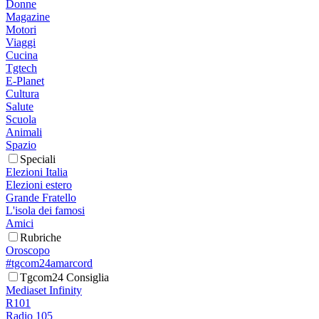
Donne
Magazine
Motori
Viaggi
Cucina
Tgtech
E-Planet
Cultura
Salute
Scuola
Animali
Spazio
Speciali
Elezioni Italia
Elezioni estero
Grande Fratello
L'isola dei famosi
Amici
Rubriche
Oroscopo
#tgcom24amarcord
Tgcom24 Consiglia
Mediaset Infinity
R101
Radio 105