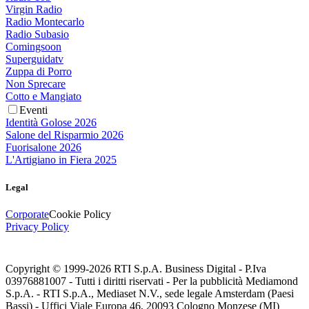
Virgin Radio
Radio Montecarlo
Radio Subasio
Comingsoon
Superguidatv
Zuppa di Porro
Non Sprecare
Cotto e Mangiato
Eventi
Identità Golose 2026
Salone del Risparmio 2026
Fuorisalone 2026
L'Artigiano in Fiera 2025
Legal
Corporate
Cookie Policy
Privacy Policy
Copyright © 1999-
2026
RTI S.p.A. Business Digital - P.Iva
03976881007 - Tutti i diritti riservati - Per la pubblicità Mediamond
S.p.A. - RTI S.p.A., Mediaset N.V., sede legale Amsterdam (Paesi
Bassi) - Uffici Viale Europa 46, 20093 Cologno Monzese (MI)