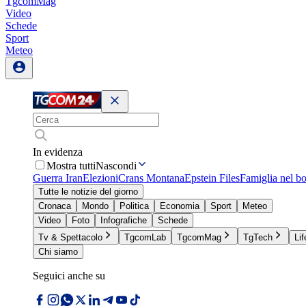
TgcomMag
Video
Schede
Sport
Meteo
In evidenza
Mostra tutti
Nascondi
Guerra Iran
Elezioni
Crans Montana
Epstein Files
Famiglia nel b
Tutte le notizie del giorno
Cronaca
Mondo
Politica
Economia
Sport
Meteo
Video
Foto
Infografiche
Schede
Tv & Spettacolo
TgcomLab
TgcomMag
TgTech
Lif
Chi siamo
Seguici anche su