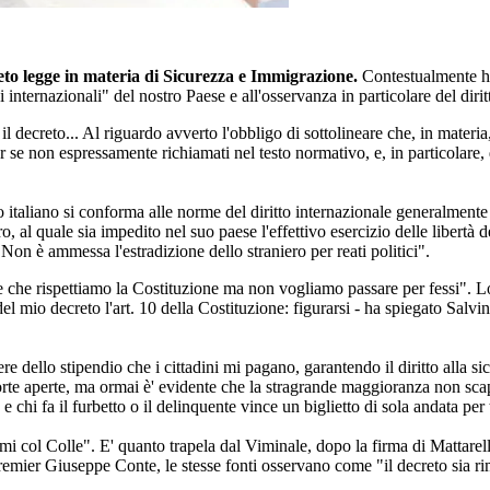
eto legge in materia di Sicurezza e Immigrazione.
Contestualmente ha 
i internazionali" del nostro Paese e all'osservanza in particolare del diri
 il decreto... Al riguardo avverto l'obbligo di sottolineare che, in mat
pur se non espressamente richiamati nel testo normativo, e, in particolare
italiano si conforma alle norme del diritto internazionale generalmente r
o, al quale sia impedito nel suo paese l'effettivo esercizio delle libertà d
 Non è ammessa l'estradizione dello straniero per reati politici".
 che rispettiamo la Costituzione ma non vogliamo passare per fessi". Lo 
 mio decreto l'art. 10 della Costituzione: figurarsi - ha spiegato Salvini -
e dello stipendio che i cittadini mi pagano, garantendo il diritto alla sicur
 porte aperte, ma ormai è' evidente che la stragrande maggioranza non sc
chi fa il furbetto o il delinquente vince un biglietto di sola andata per 
mi col Colle". E' quanto trapela dal Viminale, dopo la firma di Mattarell
mier Giuseppe Conte, le stesse fonti osservano come "il decreto sia rimast