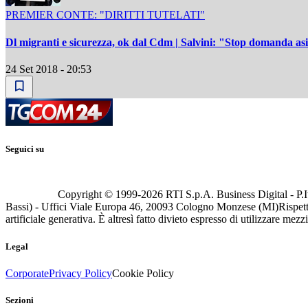
PREMIER CONTE: "DIRITTI TUTELATI"
Dl migranti e sicurezza, ok dal Cdm | Salvini: "Stop domanda asil
24 Set 2018 - 20:53
Seguici su
Copyright © 1999-
2026
RTI S.p.A. Business Digital - P.I
Bassi) - Uffici Viale Europa 46, 20093 Cologno Monzese (MI)
Rispett
artificiale generativa. È altresì fatto divieto espresso di utilizzare mez
Legal
Corporate
Privacy Policy
Cookie Policy
Sezioni