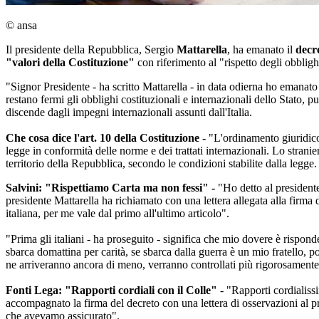
© ansa
Il presidente della Repubblica, Sergio
Mattarella
, ha emanato il
decr
"valori della Costituzione"
con riferimento al "rispetto degli obbligh
"Signor Presidente - ha scritto Mattarella - in data odierna ho emanato
restano fermi gli obblighi costituzionali e internazionali dello Stato, 
discende dagli impegni internazionali assunti dall'Italia.
Che cosa dice l'art. 10 della Costituzione -
"L'ordinamento giuridico 
legge in conformità delle norme e dei trattati internazionali. Lo stranier
territorio della Repubblica, secondo le condizioni stabilite dalla legge.
Salvini: "Rispettiamo Carta ma non fessi" -
"Ho detto al presidente
presidente Mattarella ha richiamato con una lettera allegata alla firma del
italiana, per me vale dal primo all'ultimo articolo".
"Prima gli italiani - ha proseguito - significa che mio dovere è risponder
sbarca domattina per carità, se sbarca dalla guerra è un mio fratello,
ne arriveranno ancora di meno, verranno controllati più rigorosamente e 
Fonti Lega: "Rapporti cordiali con il Colle"
- "Rapporti cordialissi
accompagnato la firma del decreto con una lettera di osservazioni al pre
che avevamo assicurato".