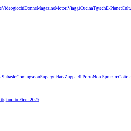
e
Videogiochi
Donne
Magazine
Motori
Viaggi
Cucina
Tgtech
E-Planet
Cult
 Subasio
Comingsoon
Superguidatv
Zuppa di Porro
Non Sprecare
Cotto 
tigiano in Fiera 2025