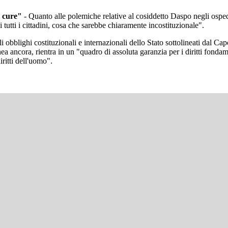
e cure"
- Quanto alle polemiche relative al cosiddetto Daspo negli osped
di tutti i cittadini, cosa che sarebbe chiaramente incostituzionale".
i obblighi costituzionali e internazionali dello Stato sottolineati dal C
inea ancora, rientra in un "quadro di assoluta garanzia per i diritti fonda
iritti dell'uomo".