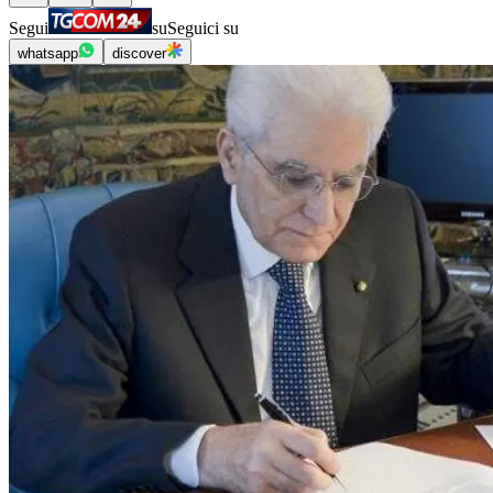
Segui
su
Seguici su
whatsapp
discover