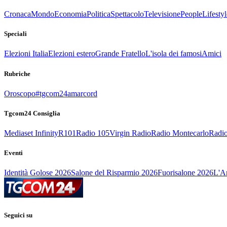
Cronaca
Mondo
Economia
Politica
Spettacolo
Televisione
People
Lifestyl
Speciali
Elezioni Italia
Elezioni estero
Grande Fratello
L'isola dei famosi
Amici
Rubriche
Oroscopo
#tgcom24amarcord
Tgcom24 Consiglia
Mediaset Infinity
R101
Radio 105
Virgin Radio
Radio Montecarlo
Radio
Eventi
Identità Golose 2026
Salone del Risparmio 2026
Fuorisalone 2026
L'Ar
Seguici su