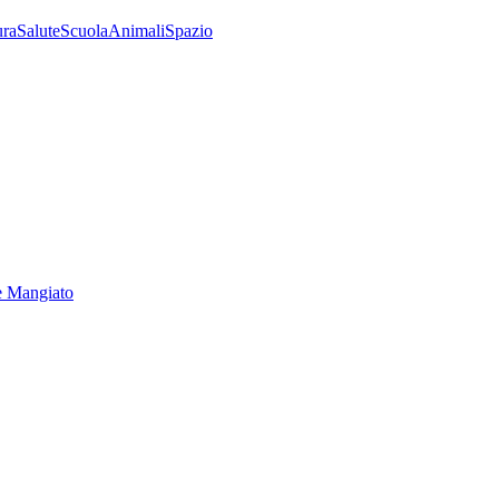
ura
Salute
Scuola
Animali
Spazio
e Mangiato