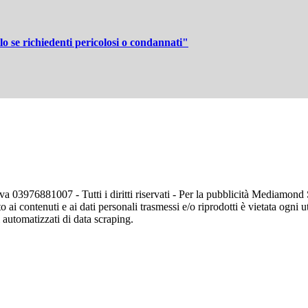
o se richiedenti pericolosi o condannati"
va 03976881007 - Tutti i diritti riservati - Per la pubblicità Mediamon
o ai contenuti e ai dati personali trasmessi e/o riprodotti è vietata ogni 
zi automatizzati di data scraping.