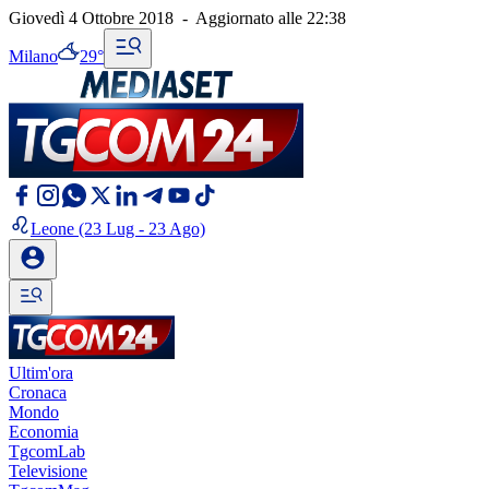
Giovedì 4 Ottobre 2018
-
Aggiornato alle
22:38
Milano
29°
Leone
(23 Lug - 23 Ago)
Ultim'ora
Cronaca
Mondo
Economia
TgcomLab
Televisione