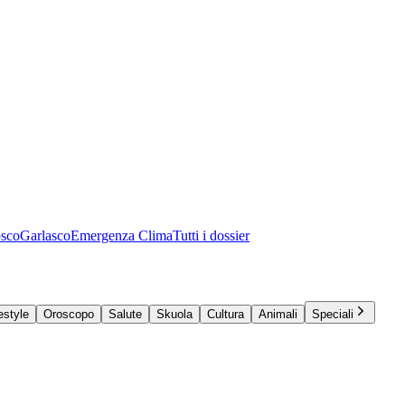
osco
Garlasco
Emergenza Clima
Tutti i dossier
estyle
Oroscopo
Salute
Skuola
Cultura
Animali
Speciali