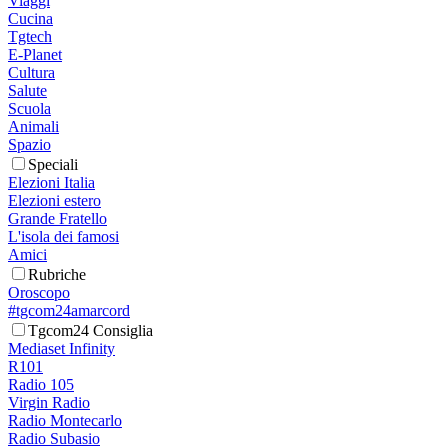
Viaggi
Cucina
Tgtech
E-Planet
Cultura
Salute
Scuola
Animali
Spazio
Speciali
Elezioni Italia
Elezioni estero
Grande Fratello
L'isola dei famosi
Amici
Rubriche
Oroscopo
#tgcom24amarcord
Tgcom24 Consiglia
Mediaset Infinity
R101
Radio 105
Virgin Radio
Radio Montecarlo
Radio Subasio