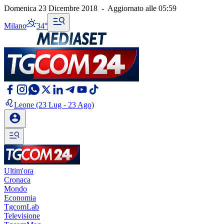
Domenica 23 Dicembre 2018
-
Aggiornato alle
05:59
Milano
34°
Leone
(23 Lug - 23 Ago)
Ultim'ora
Cronaca
Mondo
Economia
TgcomLab
Televisione