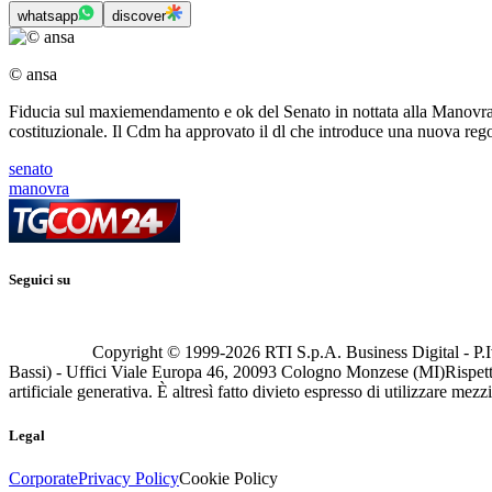
whatsapp
discover
© ansa
Fiducia sul maxiemendamento e ok del Senato in nottata alla Manovra, 
costituzionale. Il Cdm ha approvato il dl che introduce una nuova rego
senato
manovra
Seguici su
Copyright © 1999-
2026
RTI S.p.A. Business Digital - P.I
Bassi) - Uffici Viale Europa 46, 20093 Cologno Monzese (MI)
Rispett
artificiale generativa. È altresì fatto divieto espresso di utilizzare mez
Legal
Corporate
Privacy Policy
Cookie Policy