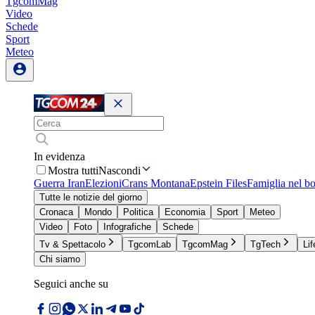
TgcomMag
Video
Schede
Sport
Meteo
In evidenza
Mostra tutti
Nascondi
Guerra Iran
Elezioni
Crans Montana
Epstein Files
Famiglia nel b
Tutte le notizie del giorno
Cronaca
Mondo
Politica
Economia
Sport
Meteo
Video
Foto
Infografiche
Schede
Tv & Spettacolo
TgcomLab
TgcomMag
TgTech
Lif
Chi siamo
Seguici anche su