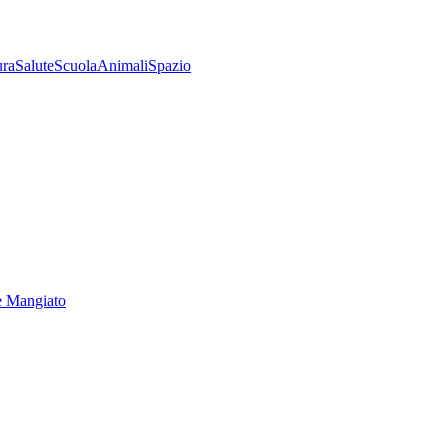
ura
Salute
Scuola
Animali
Spazio
e Mangiato