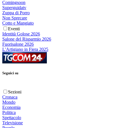
Comingsoon
Superguidatv
Zuppa di Porro
Non Sprecare
Cotto e Mangiato
Eventi
Identità Golose 2026
Salone del Risparmio 2026
Fuorisalone 2026
L'Artigiano in Fiera 2025
Seguici su
Sezioni
Cronaca
Mondo
Economia
Politica
Spettacolo
Televisione
People