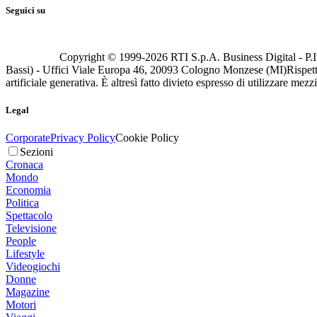
Seguici su
Copyright © 1999-
2026
RTI S.p.A. Business Digital - P.I
Bassi) - Uffici Viale Europa 46, 20093 Cologno Monzese (MI)
Rispett
artificiale generativa. È altresì fatto divieto espresso di utilizzare mez
Legal
Corporate
Privacy Policy
Cookie Policy
Sezioni
Cronaca
Mondo
Economia
Politica
Spettacolo
Televisione
People
Lifestyle
Videogiochi
Donne
Magazine
Motori