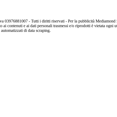
va 03976881007 - Tutti i diritti riservati - Per la pubblicità Mediamon
o ai contenuti e ai dati personali trasmessi e/o riprodotti è vietata ogni 
zi automatizzati di data scraping.