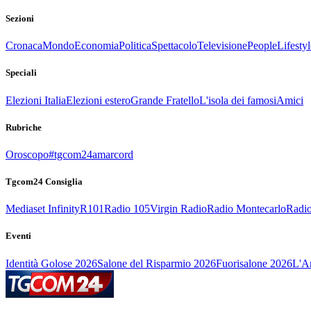
Sezioni
Cronaca
Mondo
Economia
Politica
Spettacolo
Televisione
People
Lifestyl
Speciali
Elezioni Italia
Elezioni estero
Grande Fratello
L'isola dei famosi
Amici
Rubriche
Oroscopo
#tgcom24amarcord
Tgcom24 Consiglia
Mediaset Infinity
R101
Radio 105
Virgin Radio
Radio Montecarlo
Radio
Eventi
Identità Golose 2026
Salone del Risparmio 2026
Fuorisalone 2026
L'Ar