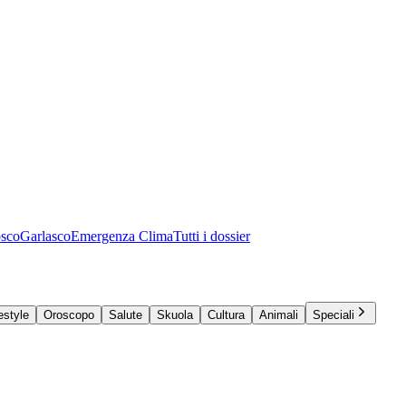
osco
Garlasco
Emergenza Clima
Tutti i dossier
estyle
Oroscopo
Salute
Skuola
Cultura
Animali
Speciali