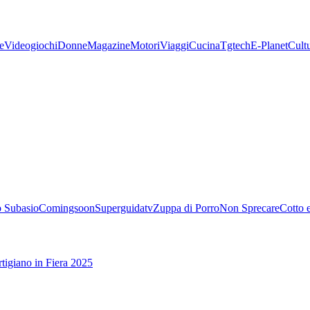
e
Videogiochi
Donne
Magazine
Motori
Viaggi
Cucina
Tgtech
E-Planet
Cult
 Subasio
Comingsoon
Superguidatv
Zuppa di Porro
Non Sprecare
Cotto 
tigiano in Fiera 2025