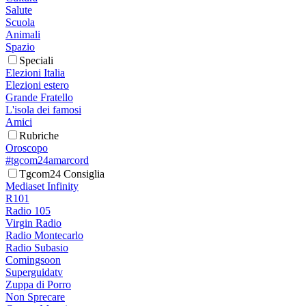
Salute
Scuola
Animali
Spazio
Speciali
Elezioni Italia
Elezioni estero
Grande Fratello
L'isola dei famosi
Amici
Rubriche
Oroscopo
#tgcom24amarcord
Tgcom24 Consiglia
Mediaset Infinity
R101
Radio 105
Virgin Radio
Radio Montecarlo
Radio Subasio
Comingsoon
Superguidatv
Zuppa di Porro
Non Sprecare