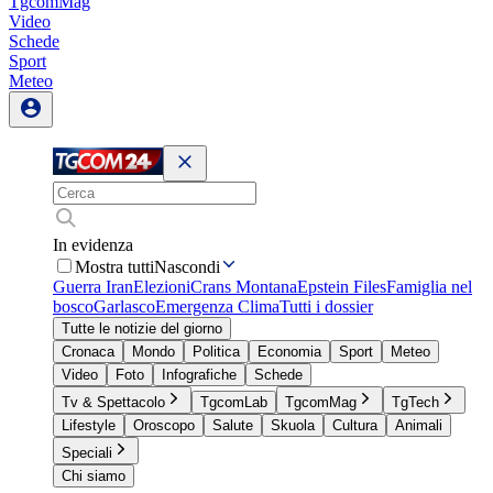
TgcomMag
Video
Schede
Sport
Meteo
In evidenza
Mostra tutti
Nascondi
Guerra Iran
Elezioni
Crans Montana
Epstein Files
Famiglia nel
bosco
Garlasco
Emergenza Clima
Tutti i dossier
Tutte le notizie del giorno
Cronaca
Mondo
Politica
Economia
Sport
Meteo
Video
Foto
Infografiche
Schede
Tv & Spettacolo
TgcomLab
TgcomMag
TgTech
Lifestyle
Oroscopo
Salute
Skuola
Cultura
Animali
Speciali
Chi siamo