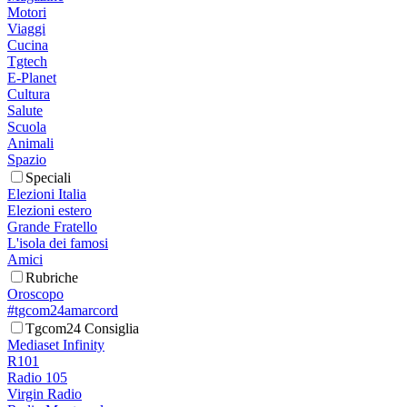
Motori
Viaggi
Cucina
Tgtech
E-Planet
Cultura
Salute
Scuola
Animali
Spazio
Speciali
Elezioni Italia
Elezioni estero
Grande Fratello
L'isola dei famosi
Amici
Rubriche
Oroscopo
#tgcom24amarcord
Tgcom24 Consiglia
Mediaset Infinity
R101
Radio 105
Virgin Radio