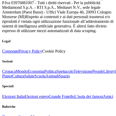
P.Iva 03976881007 - Tutti i diritti riservati - Per la pubblicità
Mediamond S.p.A. - RTI S.p.A., Mediaset N.V., sede legale
Amsterdam (Paesi Bassi) - Uffici Viale Europa 46, 20093 Cologno
Monzese (MI)
Rispetto ai contenuti e ai dati personali trasmessi e/o
riprodotti è vietata ogni utilizzazione funzionale all’addestramento di
sistemi di intelligenza artificiale generativa. È altresì fatto divieto
espresso di utilizzare mezzi automatizzati di data scraping.
Legal
Corporate
Privacy Policy
Cookie Policy
Sezioni
Cronaca
Mondo
Economia
Politica
Spettacolo
Televisione
People
Lifestyl
Planet
Cultura
Salute
Scuola
Animali
Spazio
Speciali
Elezioni Italia
Elezioni estero
Grande Fratello
L'isola dei famosi
Amici
Rubriche