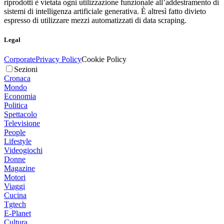
riprodotti è vietata ogni utilizzazione funzionale all’addestramento di
sistemi di intelligenza artificiale generativa. È altresì fatto divieto
espresso di utilizzare mezzi automatizzati di data scraping.
Legal
Corporate
Privacy Policy
Cookie Policy
Sezioni
Cronaca
Mondo
Economia
Politica
Spettacolo
Televisione
People
Lifestyle
Videogiochi
Donne
Magazine
Motori
Viaggi
Cucina
Tgtech
E-Planet
Cultura