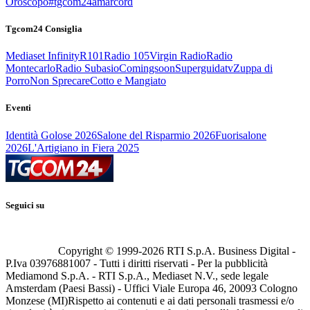
Oroscopo
#tgcom24amarcord
Tgcom24 Consiglia
Mediaset Infinity
R101
Radio 105
Virgin Radio
Radio
Montecarlo
Radio Subasio
Comingsoon
Superguidatv
Zuppa di
Porro
Non Sprecare
Cotto e Mangiato
Eventi
Identità Golose 2026
Salone del Risparmio 2026
Fuorisalone
2026
L'Artigiano in Fiera 2025
Seguici su
Copyright © 1999-
2026
RTI S.p.A. Business Digital -
P.Iva 03976881007 - Tutti i diritti riservati - Per la pubblicità
Mediamond S.p.A. - RTI S.p.A., Mediaset N.V., sede legale
Amsterdam (Paesi Bassi) - Uffici Viale Europa 46, 20093 Cologno
Monzese (MI)
Rispetto ai contenuti e ai dati personali trasmessi e/o