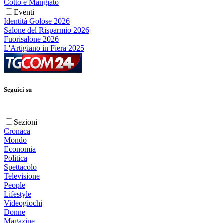
Cotto e Mangiato
Eventi
Identità Golose 2026
Salone del Risparmio 2026
Fuorisalone 2026
L'Artigiano in Fiera 2025
Seguici su
Sezioni
Cronaca
Mondo
Economia
Politica
Spettacolo
Televisione
People
Lifestyle
Videogiochi
Donne
Magazine