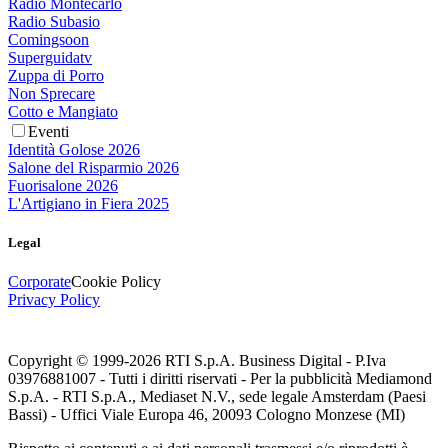
Radio Montecarlo
Radio Subasio
Comingsoon
Superguidatv
Zuppa di Porro
Non Sprecare
Cotto e Mangiato
Eventi
Identità Golose 2026
Salone del Risparmio 2026
Fuorisalone 2026
L'Artigiano in Fiera 2025
Legal
Corporate
Cookie Policy
Privacy Policy
Copyright © 1999-
2026
RTI S.p.A. Business Digital - P.Iva
03976881007 - Tutti i diritti riservati - Per la pubblicità Mediamond
S.p.A. - RTI S.p.A., Mediaset N.V., sede legale Amsterdam (Paesi
Bassi) - Uffici Viale Europa 46, 20093 Cologno Monzese (MI)