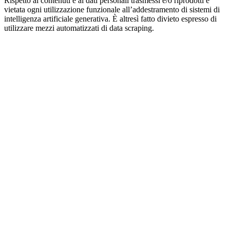
Rispetto ai contenuti e ai dati personali trasmessi e/o riprodotti è
vietata ogni utilizzazione funzionale all’addestramento di sistemi di
intelligenza artificiale generativa. È altresì fatto divieto espresso di
utilizzare mezzi automatizzati di data scraping.