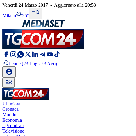
Venerdì 24 Marzo 2017
-
Aggiornato alle
20:53
Milano
25°
Leone
(23 Lug - 23 Ago)
Ultim'ora
Cronaca
Mondo
Economia
TgcomLab
Televisione