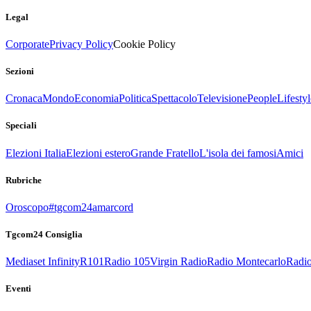
Legal
Corporate
Privacy Policy
Cookie Policy
Sezioni
Cronaca
Mondo
Economia
Politica
Spettacolo
Televisione
People
Lifestyl
Speciali
Elezioni Italia
Elezioni estero
Grande Fratello
L'isola dei famosi
Amici
Rubriche
Oroscopo
#tgcom24amarcord
Tgcom24 Consiglia
Mediaset Infinity
R101
Radio 105
Virgin Radio
Radio Montecarlo
Radio
Eventi