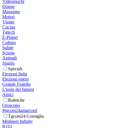
Videogiochi
Donne
Magazine
Motori
Viaggi
Cucina
Tgtech
E-Planet
Cultura
Salute
Scuola
Animali
Spazio
Speciali
Elezioni Italia
Elezioni estero
Grande Fratello
L'isola dei famosi
Amici
Rubriche
Oroscopo
#tgcom24amarcord
Tgcom24 Consiglia
Mediaset Infinity
R101