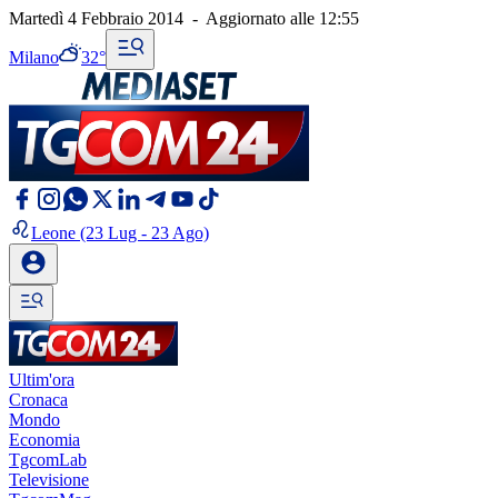
Martedì 4 Febbraio 2014
-
Aggiornato alle
12:55
Milano
32°
Leone
(23 Lug - 23 Ago)
Ultim'ora
Cronaca
Mondo
Economia
TgcomLab
Televisione