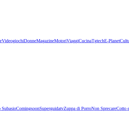
e
Videogiochi
Donne
Magazine
Motori
Viaggi
Cucina
Tgtech
E-Planet
Cult
 Subasio
Comingsoon
Superguidatv
Zuppa di Porro
Non Sprecare
Cotto 