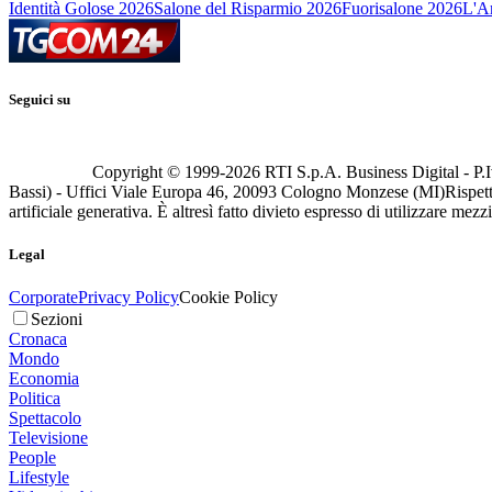
Identità Golose 2026
Salone del Risparmio 2026
Fuorisalone 2026
L'Ar
Seguici su
Copyright © 1999-
2026
RTI S.p.A. Business Digital - P.I
Bassi) - Uffici Viale Europa 46, 20093 Cologno Monzese (MI)
Rispett
artificiale generativa. È altresì fatto divieto espresso di utilizzare mez
Legal
Corporate
Privacy Policy
Cookie Policy
Sezioni
Cronaca
Mondo
Economia
Politica
Spettacolo
Televisione
People
Lifestyle