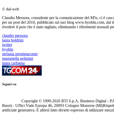
© dal-web
Claudio Messora, consulente per la comunicazione del M5s, ci è casca
per un post del 2010, pubblicato sul suo blog www.byoblu.com, dal tit
rivedere il post che è stato tagliato, eliminando i riferimenti sessuali p
claudio messora
laura boldrini
twitter
byoblu
stefania prestigiacomo
mariastella gelimini
mara carfagna
Seguici su
Copyright © 1999-
2026
RTI S.p.A. Business Digital - P.I
Bassi) - Uffici Viale Europa 46, 20093 Cologno Monzese (MI)
Rispett
artificiale generativa. È altresì fatto divieto espresso di utilizzare mez