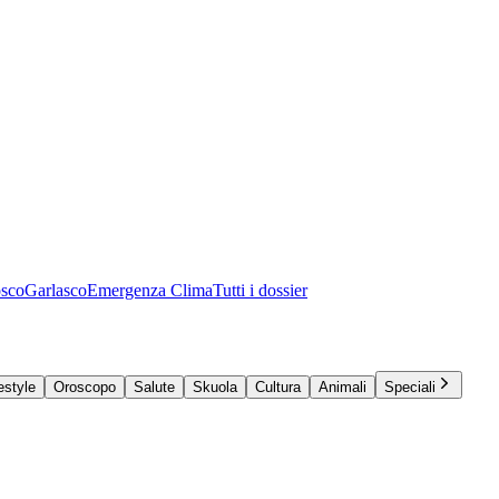
osco
Garlasco
Emergenza Clima
Tutti i dossier
estyle
Oroscopo
Salute
Skuola
Cultura
Animali
Speciali