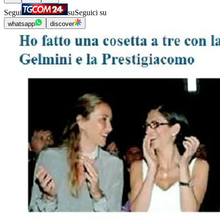
Segui
su
Seguici su
whatsapp
discover