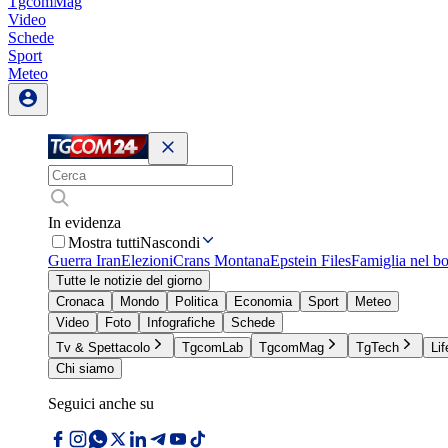
TgcomMag
Video
Schede
Sport
Meteo
In evidenza
Mostra tutti
Nascondi
Guerra Iran
Elezioni
Crans Montana
Epstein Files
Famiglia nel b
Tutte le notizie del giorno
Cronaca
Mondo
Politica
Economia
Sport
Meteo
Video
Foto
Infografiche
Schede
Tv & Spettacolo
TgcomLab
TgcomMag
TgTech
Lif
Chi siamo
Seguici anche su