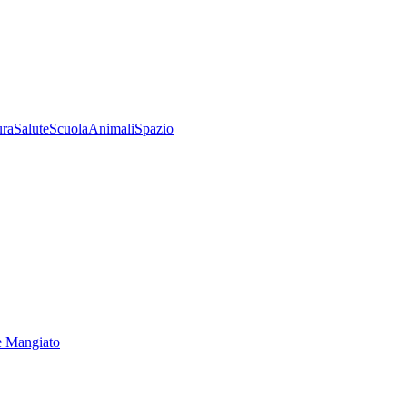
ura
Salute
Scuola
Animali
Spazio
e Mangiato