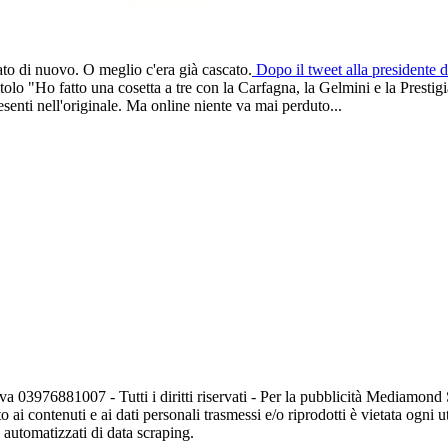
to di nuovo. O meglio c'era già cascato.
Dopo il tweet alla presidente 
olo "Ho fatto una cosetta a tre con la Carfagna, la Gelmini e la Presti
resenti nell'originale. Ma online niente va mai perduto...
va 03976881007 - Tutti i diritti riservati - Per la pubblicità Mediamon
o ai contenuti e ai dati personali trasmessi e/o riprodotti è vietata ogni 
zi automatizzati di data scraping.