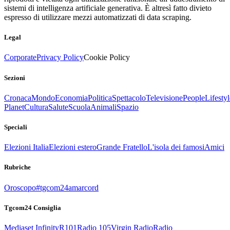
sistemi di intelligenza artificiale generativa. È altresì fatto divieto
espresso di utilizzare mezzi automatizzati di data scraping.
Legal
Corporate
Privacy Policy
Cookie Policy
Sezioni
Cronaca
Mondo
Economia
Politica
Spettacolo
Televisione
People
Lifestyl
Planet
Cultura
Salute
Scuola
Animali
Spazio
Speciali
Elezioni Italia
Elezioni estero
Grande Fratello
L'isola dei famosi
Amici
Rubriche
Oroscopo
#tgcom24amarcord
Tgcom24 Consiglia
Mediaset Infinity
R101
Radio 105
Virgin Radio
Radio