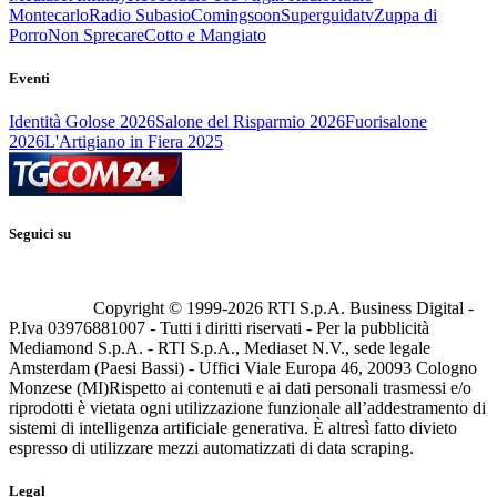
Montecarlo
Radio Subasio
Comingsoon
Superguidatv
Zuppa di
Porro
Non Sprecare
Cotto e Mangiato
Eventi
Identità Golose 2026
Salone del Risparmio 2026
Fuorisalone
2026
L'Artigiano in Fiera 2025
Seguici su
Copyright © 1999-
2026
RTI S.p.A. Business Digital -
P.Iva 03976881007 - Tutti i diritti riservati - Per la pubblicità
Mediamond S.p.A. - RTI S.p.A., Mediaset N.V., sede legale
Amsterdam (Paesi Bassi) - Uffici Viale Europa 46, 20093 Cologno
Monzese (MI)
Rispetto ai contenuti e ai dati personali trasmessi e/o
riprodotti è vietata ogni utilizzazione funzionale all’addestramento di
sistemi di intelligenza artificiale generativa. È altresì fatto divieto
espresso di utilizzare mezzi automatizzati di data scraping.
Legal