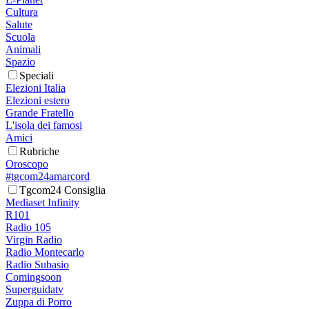
Cultura
Salute
Scuola
Animali
Spazio
Speciali
Elezioni Italia
Elezioni estero
Grande Fratello
L'isola dei famosi
Amici
Rubriche
Oroscopo
#tgcom24amarcord
Tgcom24 Consiglia
Mediaset Infinity
R101
Radio 105
Virgin Radio
Radio Montecarlo
Radio Subasio
Comingsoon
Superguidatv
Zuppa di Porro