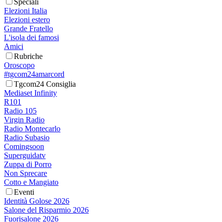
Speciali
Elezioni Italia
Elezioni estero
Grande Fratello
L'isola dei famosi
Amici
Rubriche
Oroscopo
#tgcom24amarcord
Tgcom24 Consiglia
Mediaset Infinity
R101
Radio 105
Virgin Radio
Radio Montecarlo
Radio Subasio
Comingsoon
Superguidatv
Zuppa di Porro
Non Sprecare
Cotto e Mangiato
Eventi
Identità Golose 2026
Salone del Risparmio 2026
Fuorisalone 2026