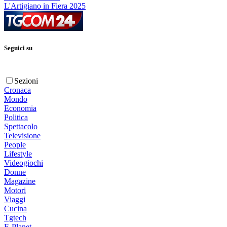
L'Artigiano in Fiera 2025
Seguici su
Sezioni
Cronaca
Mondo
Economia
Politica
Spettacolo
Televisione
People
Lifestyle
Videogiochi
Donne
Magazine
Motori
Viaggi
Cucina
Tgtech
E-Planet