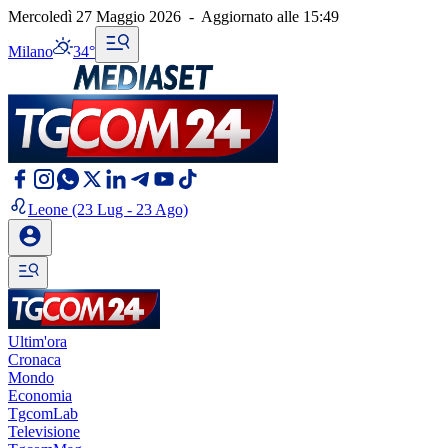
Mercoledì 27 Maggio 2026
-
Aggiornato alle
15:49
Milano
34°
Leone
(23 Lug - 23 Ago)
Ultim'ora
Cronaca
Mondo
Economia
TgcomLab
Televisione