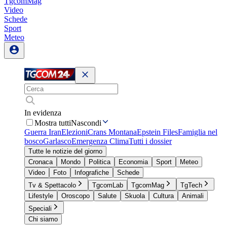
TgcomMag
Video
Schede
Sport
Meteo
In evidenza
Mostra tutti
Nascondi
Guerra Iran
Elezioni
Crans Montana
Epstein Files
Famiglia nel
bosco
Garlasco
Emergenza Clima
Tutti i dossier
Tutte le notizie del giorno
Cronaca
Mondo
Politica
Economia
Sport
Meteo
Video
Foto
Infografiche
Schede
Tv & Spettacolo
TgcomLab
TgcomMag
TgTech
Lifestyle
Oroscopo
Salute
Skuola
Cultura
Animali
Speciali
Chi siamo