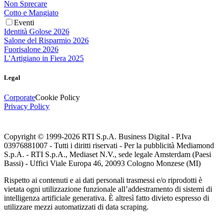
Non Sprecare
Cotto e Mangiato
Eventi
Identità Golose 2026
Salone del Risparmio 2026
Fuorisalone 2026
L'Artigiano in Fiera 2025
Legal
Corporate
Cookie Policy
Privacy Policy
Copyright © 1999-
2026
RTI S.p.A. Business Digital - P.Iva
03976881007 - Tutti i diritti riservati - Per la pubblicità Mediamond
S.p.A. - RTI S.p.A., Mediaset N.V., sede legale Amsterdam (Paesi
Bassi) - Uffici Viale Europa 46, 20093 Cologno Monzese (MI)
Rispetto ai contenuti e ai dati personali trasmessi e/o riprodotti è
vietata ogni utilizzazione funzionale all’addestramento di sistemi di
intelligenza artificiale generativa. È altresì fatto divieto espresso di
utilizzare mezzi automatizzati di data scraping.