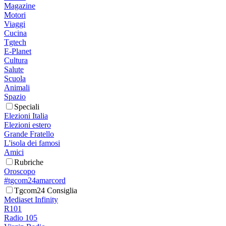
Magazine
Motori
Viaggi
Cucina
Tgtech
E-Planet
Cultura
Salute
Scuola
Animali
Spazio
Speciali
Elezioni Italia
Elezioni estero
Grande Fratello
L'isola dei famosi
Amici
Rubriche
Oroscopo
#tgcom24amarcord
Tgcom24 Consiglia
Mediaset Infinity
R101
Radio 105