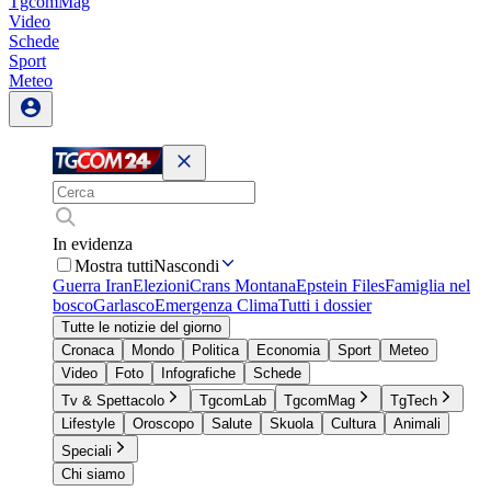
TgcomMag
Video
Schede
Sport
Meteo
In evidenza
Mostra tutti
Nascondi
Guerra Iran
Elezioni
Crans Montana
Epstein Files
Famiglia nel
bosco
Garlasco
Emergenza Clima
Tutti i dossier
Tutte le notizie del giorno
Cronaca
Mondo
Politica
Economia
Sport
Meteo
Video
Foto
Infografiche
Schede
Tv & Spettacolo
TgcomLab
TgcomMag
TgTech
Lifestyle
Oroscopo
Salute
Skuola
Cultura
Animali
Speciali
Chi siamo