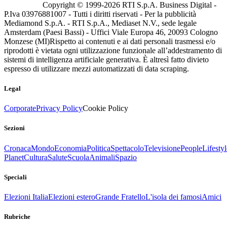
Copyright © 1999-
2026
RTI S.p.A. Business Digital -
P.Iva 03976881007 - Tutti i diritti riservati - Per la pubblicità
Mediamond S.p.A. - RTI S.p.A., Mediaset N.V., sede legale
Amsterdam (Paesi Bassi) - Uffici Viale Europa 46, 20093 Cologno
Monzese (MI)
Rispetto ai contenuti e ai dati personali trasmessi e/o
riprodotti è vietata ogni utilizzazione funzionale all’addestramento di
sistemi di intelligenza artificiale generativa. È altresì fatto divieto
espresso di utilizzare mezzi automatizzati di data scraping.
Legal
Corporate
Privacy Policy
Cookie Policy
Sezioni
Cronaca
Mondo
Economia
Politica
Spettacolo
Televisione
People
Lifestyl
Planet
Cultura
Salute
Scuola
Animali
Spazio
Speciali
Elezioni Italia
Elezioni estero
Grande Fratello
L'isola dei famosi
Amici
Rubriche