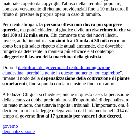
materiale coperto da copyright, l'abuso della credulità popolare,
l'omesso versamento di ritenute previdenziali fino a 10 mila euro, il
rifiuto di prestare la propria opera in caso di tumulto.
Per i reati abrogati,
la persona offesa non dovrà più sporgere
querela
, ma potrà chiedere al giudice civile
un risarcimento che va
dai 100 ai 12 mila euro
. Chi commette uno dei nuovi illeciti,
invece, andrà incontro a
sanzioni fra i 5 mila ai 30 mila euro
: un
conto ben più salato rispetto alle attuali ammende, che dovrebbe
fungere da deterrente in maniera più efficace e al contempo
alleggerire il lavoro della macchina della giustizia
.
Dopo il
dietrofront del governo sul reato di immigrazione
clandestina
"
perché la gente in questo momento non capirebbe
",
rimane il nodo della
depenalizzazione della coltivazione di piante
stupefacenti
, finora punita con la reclusione fino a un anno.
A Palazzo Chigi ci si chiede se, anche in questo caso, la percezione
della sicurezza debba predominare sull'opportunità di depenalizzare
un reato minore, che tuttavia ingolfa i tribunali. L'importante, ora, è
decidere in fretta: la legge delega votata dal Parlamento nel 2014 dà
tempo al governo
fino al 17 gennaio per varare i due decreti
.
governo
depenalizzazione