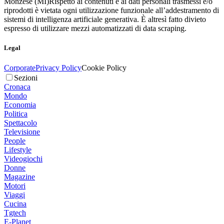
Monzese (MI)
Rispetto ai contenuti e ai dati personali trasmessi e/o
riprodotti è vietata ogni utilizzazione funzionale all’addestramento di
sistemi di intelligenza artificiale generativa. È altresì fatto divieto
espresso di utilizzare mezzi automatizzati di data scraping.
Legal
Corporate
Privacy Policy
Cookie Policy
Sezioni
Cronaca
Mondo
Economia
Politica
Spettacolo
Televisione
People
Lifestyle
Videogiochi
Donne
Magazine
Motori
Viaggi
Cucina
Tgtech
E-Planet