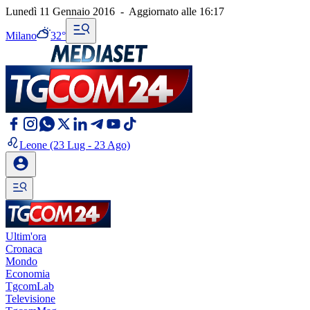
Lunedì 11 Gennaio 2016
-
Aggiornato alle
16:17
Milano
32°
Leone
(23 Lug - 23 Ago)
Ultim'ora
Cronaca
Mondo
Economia
TgcomLab
Televisione