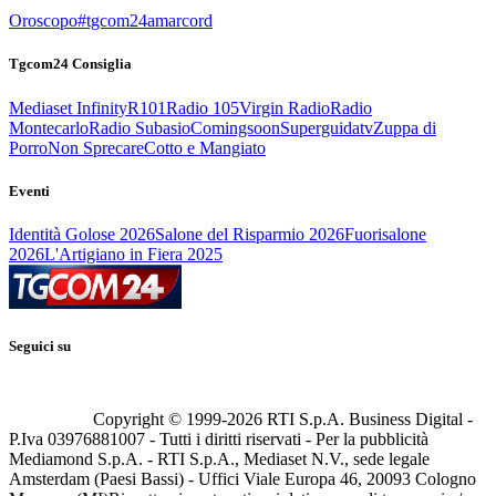
Oroscopo
#tgcom24amarcord
Tgcom24 Consiglia
Mediaset Infinity
R101
Radio 105
Virgin Radio
Radio
Montecarlo
Radio Subasio
Comingsoon
Superguidatv
Zuppa di
Porro
Non Sprecare
Cotto e Mangiato
Eventi
Identità Golose 2026
Salone del Risparmio 2026
Fuorisalone
2026
L'Artigiano in Fiera 2025
Seguici su
Copyright © 1999-
2026
RTI S.p.A. Business Digital -
P.Iva 03976881007 - Tutti i diritti riservati - Per la pubblicità
Mediamond S.p.A. - RTI S.p.A., Mediaset N.V., sede legale
Amsterdam (Paesi Bassi) - Uffici Viale Europa 46, 20093 Cologno