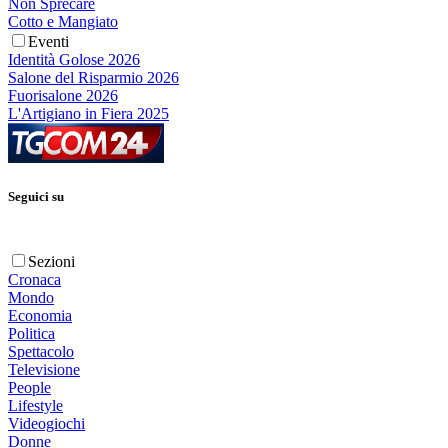
Non Sprecare
Cotto e Mangiato
Eventi
Identità Golose 2026
Salone del Risparmio 2026
Fuorisalone 2026
L'Artigiano in Fiera 2025
Seguici su
Sezioni
Cronaca
Mondo
Economia
Politica
Spettacolo
Televisione
People
Lifestyle
Videogiochi
Donne