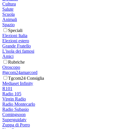
Cultura
Salute
Scuola
Animali
Spazio
Speciali
Elezioni Italia
Elezioni estero
Grande Fratello
L'isola dei famosi
Amici
Rubriche
Oroscopo
#tgcom24amarcord
Tgcom24 Consiglia
Mediaset Infinity
R101
Radio 105
Virgin Radio
Radio Montecarlo
Radio Subasio
Comingsoon
Superguidatv
Zuppa di Porro