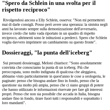
"Spero da Schlein in una svolta per il
rispetto reciproco"
Rivolgendosi ancora a Elly Schlein, osserva: "Non mi permetterei
mai di darle consigli. Posso però avere una speranza: la sinistra negli
anni ha lavorato sempre sulla demonizzazione dell'avversario,
invece credo che tutto vada riportato in un quadro di rispetto
reciproco, altrimenti sono le istituzioni a perderci. Spero che Schlein
voglia davvero imprimere un cambiamento su questo fronte".
Dossieraggi, "la punta dell'iceberg"
Sui presunti dossieraggi, Meloni chiarisce: "Sono assolutamente
convinta che conosciamo la punta di un iceberg. Più che
preoccupata, sono molto indignata di qualcosa che aleggiava,
abbiamo visto particolarmente in quest'anno le cose a orologeria, le
paginate: penso che bisogna andare fino in fondo, penso che la
questione sia molto più ampia, penso che ci siano gruppi di potere
che hanno utilizzato le informazioni riservate per fare gli interessi
propri. Penso che non sia possibile che accada in Italia, bisogna
andare fino in fondo, tirare fuori tutti i responsabili e soprattutto i
loro mandanti".