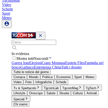
TgcomMag
Video
Schede
Sport
Meteo
In evidenza
Mostra tutti
Nascondi
Guerra Iran
Elezioni
Crans Montana
Epstein Files
Famiglia nel
bosco
Garlasco
Emergenza Clima
Tutti i dossier
Tutte le notizie del giorno
Cronaca
Mondo
Politica
Economia
Sport
Meteo
Video
Foto
Infografiche
Schede
Tv & Spettacolo
TgcomLab
TgcomMag
TgTech
Lifestyle
Oroscopo
Salute
Skuola
Cultura
Animali
Speciali
Chi siamo