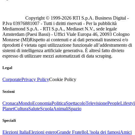
Copyright © 1999-
2026
RTI S.p.A. Business Digital -
P.Iva 03976881007 - Tutti i diritti riservati - Per la pubblicità
Mediamond S.p.A. - RTI S.p.A., Mediaset N.V., sede legale
Amsterdam (Paesi Bassi) - Uffici Viale Europa 46, 20093 Cologno
Monzese (MI)
Rispetto ai contenuti e ai dati personali trasmessi e/o
riprodotti è vietata ogni utilizzazione funzionale all’addestramento di
sistemi di intelligenza artificiale generativa. È altresì fatto divieto
espresso di utilizzare mezzi automatizzati di data scraping.
Legal
Corporate
Privacy Policy
Cookie Policy
Sezioni
Cronaca
Mondo
Economia
Politica
Spettacolo
Televisione
People
Lifestyl
Planet
Cultura
Salute
Scuola
Animali
Spazio
Speciali
Elezioni Italia
Elezioni estero
Grande Fratello
L'isola dei famosi
Amici