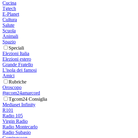
Cucina
Tgtech
E-Planet
Cultura
Salute
Scuola
Animali
Spazio
Speciali
Elezioni Italia
Elezioni estero
Grande Fratello
L'isola dei famosi
Amici
Rubriche
Oroscopo
#tgcom24amarcord
Tgcom24 Consiglia
Mediaset Infinity
R101
Radio 105
Virgin Radio
Radio Montecarlo
Radio Subasio
Comingsoon