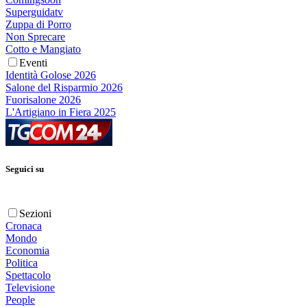
Superguidatv
Zuppa di Porro
Non Sprecare
Cotto e Mangiato
Eventi
Identità Golose 2026
Salone del Risparmio 2026
Fuorisalone 2026
L'Artigiano in Fiera 2025
Seguici su
Sezioni
Cronaca
Mondo
Economia
Politica
Spettacolo
Televisione
People