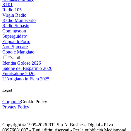
R101
Radio 105
Virgin Radio
Radio Montecarlo
Radio Subasio
Comingsoon
Superguidatv
Zuppa di Porro
Non Sprecare
Cotto e Mangiato
Eventi
Identità Golose 2026
Salone del Risparmio 2026
Fuorisalone 2026
L'Artigiano in Fiera 2025
Legal
Corporate
Cookie Policy
Privacy Policy
Copyright © 1999-
2026
RTI S.p.A. Business Digital - P.Iva
03976881007 - Tutti i diritti riservati - Per la pubblicità Mediamond