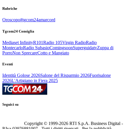
Rubriche
Oroscopo
#tgcom24amarcord
Tgcom24 Consiglia
Mediaset Infinity
R101
Radio 105
Virgin Radio
Radio
Montecarlo
Radio Subasio
Comingsoon
Superguidatv
Zuppa di
Porro
Non Sprecare
Cotto e Mangiato
Eventi
Identità Golose 2026
Salone del Risparmio 2026
Fuorisalone
2026
L'Artigiano in Fiera 2025
Seguici su
Copyright © 1999-
2026
RTI S.p.A. Business Digital -
P.Iva 03976881007 - Tutti i diritti riservati - Per la pubblicità