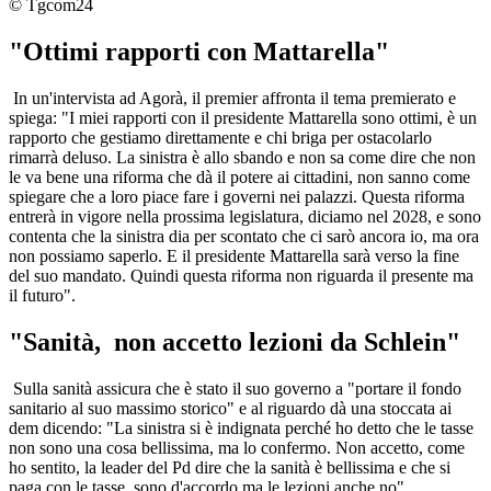
© Tgcom24
"Ottimi rapporti con Mattarella"
In un'intervista ad Agorà, il premier affronta il tema premierato e
spiega: "I miei rapporti con il presidente Mattarella sono ottimi, è un
rapporto che gestiamo direttamente e chi briga per ostacolarlo
rimarrà deluso. La sinistra è allo sbando e non sa come dire che non
le va bene una riforma che dà il potere ai cittadini, non sanno come
spiegare che a loro piace fare i governi nei palazzi. Questa riforma
entrerà in vigore nella prossima legislatura, diciamo nel 2028, e sono
contenta che la sinistra dia per scontato che ci sarò ancora io, ma ora
non possiamo saperlo. E il presidente Mattarella sarà verso la fine
del suo mandato. Quindi questa riforma non riguarda il presente ma
il futuro".
"Sanità, non accetto lezioni da Schlein"
Sulla sanità assicura che è stato il suo governo a "portare il fondo
sanitario al suo massimo storico" e al riguardo dà una stoccata ai
dem dicendo: "La sinistra si è indignata perché ho detto che le tasse
non sono una cosa bellissima, ma lo confermo. Non accetto, come
ho sentito, la leader del Pd dire che la sanità è bellissima e che si
paga con le tasse, sono d'accordo ma le lezioni anche no".