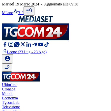
Martedì 19 Marzo 2024
-
Aggiornato alle
09:38
Milano
31°
Leone
(23 Lug - 23 Ago)
Ultim'ora
Cronaca
Mondo
Economia
TgcomLab
Televisione