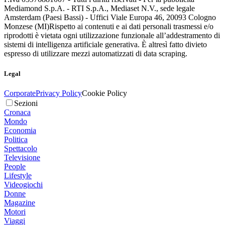
Mediamond S.p.A. - RTI S.p.A., Mediaset N.V., sede legale
Amsterdam (Paesi Bassi) - Uffici Viale Europa 46, 20093 Cologno
Monzese (MI)
Rispetto ai contenuti e ai dati personali trasmessi e/o
riprodotti è vietata ogni utilizzazione funzionale all’addestramento di
sistemi di intelligenza artificiale generativa. È altresì fatto divieto
espresso di utilizzare mezzi automatizzati di data scraping.
Legal
Corporate
Privacy Policy
Cookie Policy
Sezioni
Cronaca
Mondo
Economia
Politica
Spettacolo
Televisione
People
Lifestyle
Videogiochi
Donne
Magazine
Motori
Viaggi