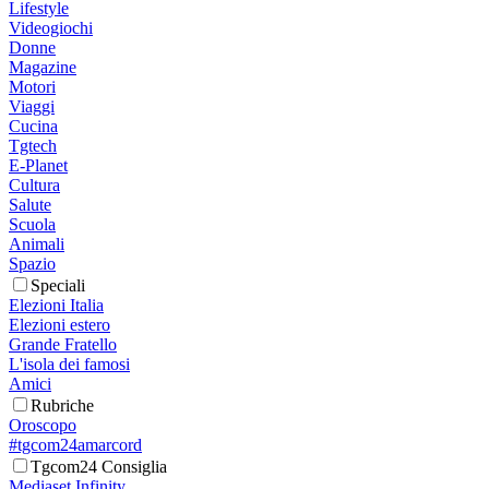
Lifestyle
Videogiochi
Donne
Magazine
Motori
Viaggi
Cucina
Tgtech
E-Planet
Cultura
Salute
Scuola
Animali
Spazio
Speciali
Elezioni Italia
Elezioni estero
Grande Fratello
L'isola dei famosi
Amici
Rubriche
Oroscopo
#tgcom24amarcord
Tgcom24 Consiglia
Mediaset Infinity